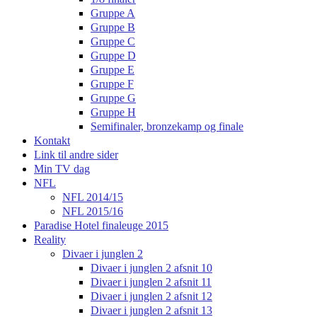
Gruppe A
Gruppe B
Gruppe C
Gruppe D
Gruppe E
Gruppe F
Gruppe G
Gruppe H
Semifinaler, bronzekamp og finale
Kontakt
Link til andre sider
Min TV dag
NFL
NFL 2014/15
NFL 2015/16
Paradise Hotel finaleuge 2015
Reality
Divaer i junglen 2
Divaer i junglen 2 afsnit 10
Divaer i junglen 2 afsnit 11
Divaer i junglen 2 afsnit 12
Divaer i junglen 2 afsnit 13