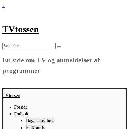
↓
TVtossen
Søg
efter:
En side om TV og anmeldelser af
programmer
TVtossen
Forside
Fodbold
Dagens fodbold
FCK arkiv