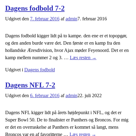
Dagens fodbold 7-2
Udgivet den
7. februar 2016
af
admin
7. februar 2016
Dagens fodbold kigger lidt på to kampe. den ene er et topopgør,
og den anden burde være det. Den første er en kamp fra den
hollandske Æresdivision, hvor Ajax møder Feyenoord. Det er en
kamp mellem nummer 2 og 3.
…
Læs resten →
Udgivet i
Dagens fodbold
Dagens NFL 7-2
Udgivet den
6. februar 2016
af
admin
22. juli 2022
Dagens NFL kigger lidt på årets højdepunkt i NFL, og det er
Super Bowl 50. De to finalister er Panthers og Broncos. For mig
er det en overraskelse at Panthers er kommet så langt, mens
Broncos var en af favoritterne
…
Læs resten →