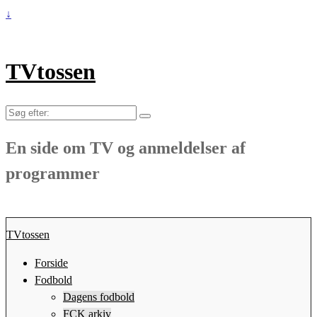
↓
TVtossen
Søg
efter:
En side om TV og anmeldelser af
programmer
TVtossen
Forside
Fodbold
Dagens fodbold
FCK arkiv