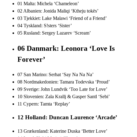
01 Malta: Michela ‘Chameleon’
02 Albanien: Jonida Maliqi ‘Ktheju tokës’
03 Tjekkiet: Lake Malawi ‘Friend of a Friend’
04 Tyskland: S!sters ‘Sister’
05 Rusland: Sergey Lazarev ‘Scream’
06
Danmark: Leonora ‘Love Is
Forever’
07 San Marino: Serhat ‘Say Na Na Na’
08 Nordmakedonien: Tamara Todevska ‘Proud’
09 Sverige: John Lundvik ‘Too Late for Love’
10 Slovenien: Zala Krallj & Gasper Santl ‘Sebi’
11 Cypern: Tamta ‘Replay’
12 Holland: Duncan Laurence ‘Arcade’
13 Grækenland: Katerine Duska ‘Better Love’