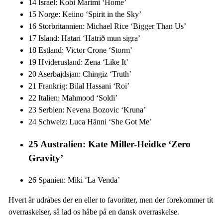
14 Israel: Kobi Marimi ‘Home’
15 Norge: Keiino ‘Spirit in the Sky’
16 Storbritannien: Michael Rice ‘Bigger Than Us’
17 Island: Hatari ‘Hatrið mun sigra’
18 Estland: Victor Crone ‘Storm’
19 Hviderusland: Zena ‘Like It’
20 Aserbajdsjan: Chingiz ‘Truth’
21 Frankrig: Bilal Hassani ‘Roi’
22 Italien: Mahmood ‘Soldi’
23 Serbien: Nevena Bozovic ‘Kruna’
24 Schweiz: Luca Hänni ‘She Got Me’
25 Australien: Kate Miller-Heidke ‘Zero
Gravity’
26 Spanien: Miki ‘La Venda’
Hvert år udråbes der en eller to favoritter, men der forekommer tit
overraskelser, så lad os håbe på en dansk overraskelse.