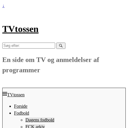
↓
TVtossen
Søg
efter:
En side om TV og anmeldelser af
programmer
TVtossen
Forside
Fodbold
Dagens fodbold
FCK arkiv