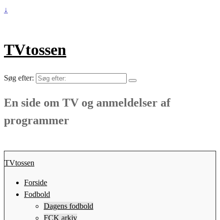
↓
TVtossen
Søg efter:
En side om TV og anmeldelser af
programmer
TVtossen
Forside
Fodbold
Dagens fodbold
FCK arkiv