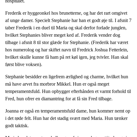
hospitalet.
Frederik er hyggeonkel hos brunetterne, og har det rart omgivet
af unge damer. Specielt Stephanie har han et godt øje til. I afsnit 7
taber Frederik i en duel til Maria og skal derfor forlade junglen,
hvilket Stephanies bliver meget ked af. Frederik vender dog
tilbage i afsnit 8 til stor glæde for Stephanie. (Frederik har været
hos numerolog og har skiftet navn til Fredrick Joshua Fetterlein,
hvilket skulle kunne få ham på ret køl igen, jeg tvivler. Han skal
først blive voksen).
Stephanie besidder en ligefrem ærlighed og charme, hvilket hun
må have arvet fra morbror Mikkel. Hun er også meget
temperamentsfuld. Hun opbygger efterhånden et varmt forhold til
Fred, hun ofrer en diamantring for at få sin Fred tilbage.
Joanna er også en temperamentsfuld dame, hun kommer nemt op
i det røde felt. Hun har det stadig svært med Maria. Hun tænker
godt taktisk.