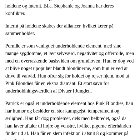
holdene og internt. Bl.a. Stephanie og Joanna har deres
konflikter.
Internt på holdene skabes der alliancer, hvilket tærer på
sammenholdet.
Pernille er som vanligt et underholdende element, med sine
mange sygdomme, et lavt selvværd, negativitet og offerrolle, men
med en overraskende basisviden om grundloven. Hun er dog ved
at blive noget upopulær blandt blondinerne, som hun er ved at
drive til vanvid. Hun ofrer sig for holdet og rejser hjem, mod at
Pink Blondies får en ekstra diamant. Et stort savn for
underholdningsværdien af Divaer i Junglen.
Patrick er også et underholdende element hos Pink Blondies, han
har humor og besidder en stor kampgejst, temperament og
ærlighed. Han får dog problemer, dels med helbredet, også da
han laver aftaler til højre og venstre, hvilket pigerne efterhånden
finder ud af. Han får en slem infektion i afsnit 8 og kommer på