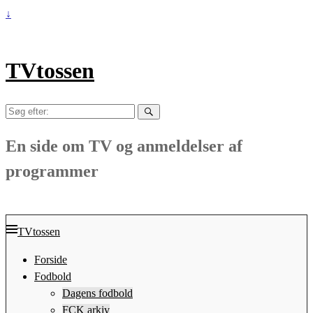
↓
TVtossen
Søg
efter:
En side om TV og anmeldelser af
programmer
TVtossen
Forside
Fodbold
Dagens fodbold
FCK arkiv