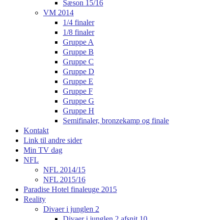
Sæson 15/16
VM 2014
1/4 finaler
1/8 finaler
Gruppe A
Gruppe B
Gruppe C
Gruppe D
Gruppe E
Gruppe F
Gruppe G
Gruppe H
Semifinaler, bronzekamp og finale
Kontakt
Link til andre sider
Min TV dag
NFL
NFL 2014/15
NFL 2015/16
Paradise Hotel finaleuge 2015
Reality
Divaer i junglen 2
Divaer i junglen 2 afsnit 10