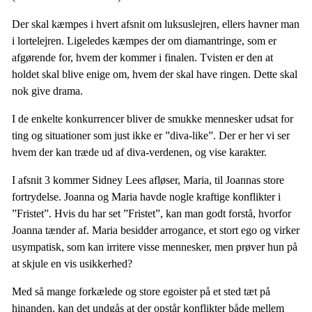
Der skal kæmpes i hvert afsnit om luksuslejren, ellers havner man
i lortelejren. Ligeledes kæmpes der om diamantringe, som er
afgørende for, hvem der kommer i finalen. Tvisten er den at
holdet skal blive enige om, hvem der skal have ringen. Dette skal
nok give drama.
I de enkelte konkurrencer bliver de smukke mennesker udsat for
ting og situationer som just ikke er ”diva-like”. Der er her vi ser
hvem der kan træde ud af diva-verdenen, og vise karakter.
I afsnit 3 kommer Sidney Lees afløser, Maria, til Joannas store
fortrydelse. Joanna og Maria havde nogle kraftige konflikter i
”Fristet”. Hvis du har set ”Fristet”, kan man godt forstå, hvorfor
Joanna tænder af. Maria besidder arrogance, et stort ego og virker
usympatisk, som kan irritere visse mennesker, men prøver hun på
at skjule en vis usikkerhed?
Med så mange forkælede og store egoister på et sted tæt på
hinanden, kan det undgås at der opstår konflikter både mellem