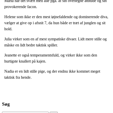
Maria har det svært med alle pga. af sin overlegne attitude og sin
provokerende facon.
Helene som ikke er den mest iøjnefaldende og dominerende diva,
vælger at give op i afsnit 7, da hun både er træt af junglen og sit
hold.
Julia virker som en af mest sympatiske divaer. Lidt mere stille og
måske en lidt bedre taktisk spiller.
Jeanette er også temperamentsfuld, og virker ikke som den
hurtigste knallert på kajen.
Nadia er en lidt stille pige, og der endnu ikke kommet meget
taktisk fra hende.
Søg