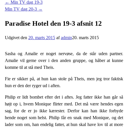
←
Min TV dag 19-3
Min TV dag 20-3
→
Paradise Hotel den 19-3 afsnit 12
Udgivet den
20. marts 2015
af
admin
20. marts 2015
Sasha og Amalie er noget nervøse, da de står uden partner.
Amalie vil gerne over i den anden gruppe, og håber at kunne
komme til at stå med Theis.
Fie er sikker på, at hun kan stole på Theis, men jeg tror faktisk
hun er den der ryger ud i aften.
Philip er lidt bombet efter det i aftes. Jeg fatter ikke han går så
højt op i, hvem Monique flirter med. Det må være hendes egen
sag, for de er jo ikke kærester. Derfor kan han ikke forbyde
hende noget som helst. Philip får en snak med Monique, og det
lader som om, han endelig fatter, at hun skal have lov til at more