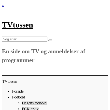
↓
TVtossen
Søg
efter:
En side om TV og anmeldelser af
programmer
TVtossen
Forside
Fodbold
Dagens fodbold
FCK arkiv