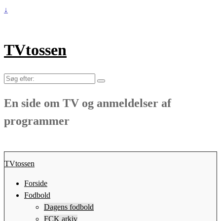
↓
TVtossen
Søg
efter:
En side om TV og anmeldelser af
programmer
TVtossen
Forside
Fodbold
Dagens fodbold
FCK arkiv