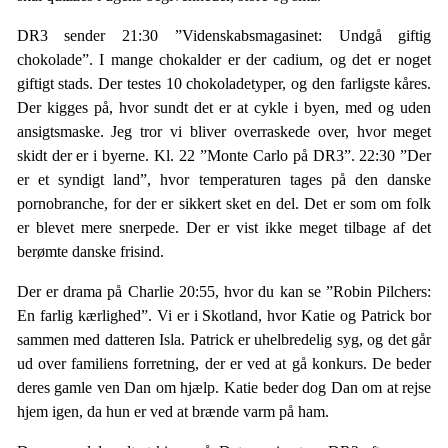
DR3 sender 21:30 ”Videnskabsmagasinet: Undgå giftig
chokolade”. I mange chokalder er der cadium, og det er noget
giftigt stads. Der testes 10 chokoladetyper, og den farligste kåres.
Der kigges på, hvor sundt det er at cykle i byen, med og uden
ansigtsmaske. Jeg tror vi bliver overraskede over, hvor meget
skidt der er i byerne. Kl. 22 ”Monte Carlo på DR3”. 22:30 ”Der
er et syndigt land”, hvor temperaturen tages på den danske
pornobranche, for der er sikkert sket en del. Det er som om folk
er blevet mere snerpede. Der er vist ikke meget tilbage af det
berømte danske frisind.
Der er drama på Charlie 20:55, hvor du kan se ”Robin Pilchers:
En farlig kærlighed”. Vi er i Skotland, hvor Katie og Patrick bor
sammen med datteren Isla. Patrick er uhelbredelig syg, og det går
ud over familiens forretning, der er ved at gå konkurs. De beder
deres gamle ven Dan om hjælp. Katie beder dog Dan om at rejse
hjem igen, da hun er ved at brænde varm på ham.