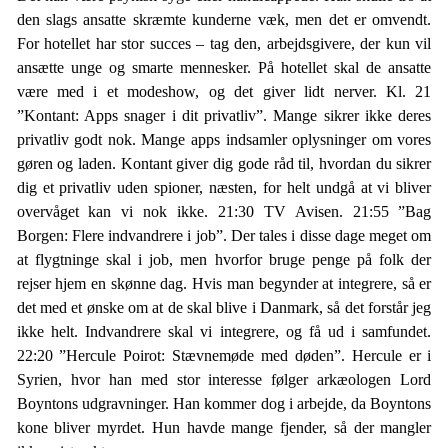
den slags ansatte skræmte kunderne væk, men det er omvendt.
For hotellet har stor succes – tag den, arbejdsgivere, der kun vil
ansætte unge og smarte mennesker. På hotellet skal de ansatte
være med i et modeshow, og det giver lidt nerver. Kl. 21
”Kontant: Apps snager i dit privatliv”. Mange sikrer ikke deres
privatliv godt nok. Mange apps indsamler oplysninger om vores
gøren og laden. Kontant giver dig gode råd til, hvordan du sikrer
dig et privatliv uden spioner, næsten, for helt undgå at vi bliver
overvåget kan vi nok ikke. 21:30 TV Avisen. 21:55 ”Bag
Borgen: Flere indvandrere i job”. Der tales i disse dage meget om
at flygtninge skal i job, men hvorfor bruge penge på folk der
rejser hjem en skønne dag. Hvis man begynder at integrere, så er
det med et ønske om at de skal blive i Danmark, så det forstår jeg
ikke helt. Indvandrere skal vi integrere, og få ud i samfundet.
22:20 ”Hercule Poirot: Stævnemøde med døden”. Hercule er i
Syrien, hvor han med stor interesse følger arkæologen Lord
Boyntons udgravninger. Han kommer dog i arbejde, da Boyntons
kone bliver myrdet. Hun havde mange fjender, så der mangler