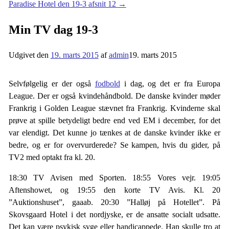
Paradise Hotel den 19-3 afsnit 12
→
Min TV dag 19-3
Udgivet den
19. marts 2015
af
admin
19. marts 2015
Selvfølgelig er der også
fodbold
i dag, og det er fra Europa
League. Der er også kvindehåndbold. De danske kvinder møder
Frankrig i Golden League stævnet fra Frankrig. Kvinderne skal
prøve at spille betydeligt bedre end ved EM i december, for det
var elendigt. Det kunne jo tænkes at de danske kvinder ikke er
bedre, og er for overvurderede? Se kampen, hvis du gider, på
TV2 med optakt fra kl. 20.
18:30 TV Avisen med Sporten. 18:55 Vores vejr. 19:05
Aftenshowet, og 19:55 den korte TV Avis. Kl. 20
”Auktionshuset”, gaaab. 20:30 ”Halløj på Hotellet”. På
Skovsgaard Hotel i det nordjyske, er de ansatte socialt udsatte.
Det kan være psykisk syge eller handicappede. Han skulle tro at