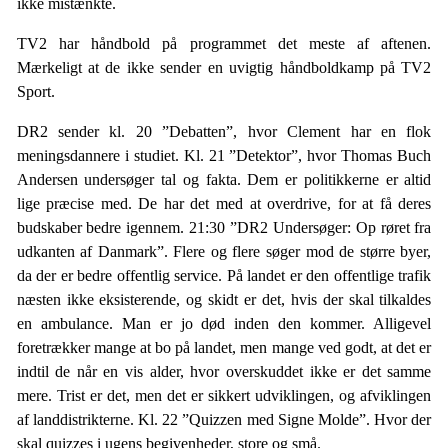
ikke mistænkte.
TV2 har håndbold på programmet det meste af aftenen.
Mærkeligt at de ikke sender en uvigtig håndboldkamp på TV2
Sport.
DR2 sender kl. 20 ”Debatten”, hvor Clement har en flok
meningsdannere i studiet. Kl. 21 ”Detektor”, hvor Thomas Buch
Andersen undersøger tal og fakta. Dem er politikkerne er altid
lige præcise med. De har det med at overdrive, for at få deres
budskaber bedre igennem. 21:30 ”DR2 Undersøger: Op røret fra
udkanten af Danmark”. Flere og flere søger mod de større byer,
da der er bedre offentlig service. På landet er den offentlige trafik
næsten ikke eksisterende, og skidt er det, hvis der skal tilkaldes
en ambulance. Man er jo død inden den kommer. Alligevel
foretrækker mange at bo på landet, men mange ved godt, at det er
indtil de når en vis alder, hvor overskuddet ikke er det samme
mere. Trist er det, men det er sikkert udviklingen, og afviklingen
af landdistrikterne. Kl. 22 ”Quizzen med Signe Molde”. Hvor der
skal quizzes i ugens begivenheder, store og små.