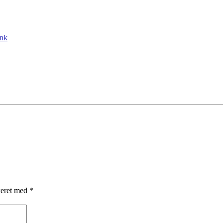
ink
keret med
*