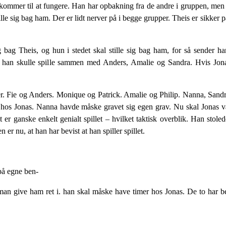
 kommer til at fungere. Han har opbakning fra de andre i gruppen, men
le sig bag ham. Der er lidt nerver på i begge grupper. Theis er sikker på
sig bag Theis, og hun i stedet skal stille sig bag ham, for så sende
or han skulle spille sammen med Anders, Amalie og Sandra. Hvis Jon
lser. Fie og Anders. Monique og Patrick. Amalie og Philip. Nanna, Sandr
ig hos Jonas. Nanna havde måske gravet sig egen grav. Nu skal Jonas 
er ganske enkelt genialt spillet – hvilket taktisk overblik. Han stoled
 er nu, at han har bevist at han spiller spillet.
på egne ben-
man give ham ret i. han skal måske have timer hos Jonas. De to har be