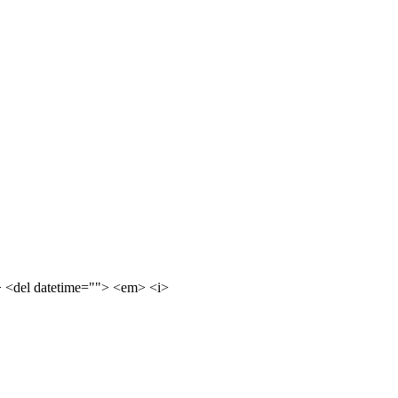
e> <del datetime=""> <em> <i>