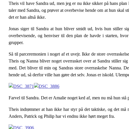
Theis vil have Sandra ud, men jeg er nu ikke sikker på hans plan
taler med Sandra, og prøver at overbevise hende om at hun skal stil
det er han altså ikke.
Jonas siger til Sandra at hun bliver smidt ud, hvis hun stiller 
overbevisende, og henviser til den plan de havde i starten, hv
grupper.
Så til parceremonien i noget af et uvejr. Ikke de store overraske
Theis og Nanna bliver noget overrasket over at Sandra stiller s
med. Det bliver til min og Sandras store overraskelse Nanna. Det 
hende ud, så derfor ville han gøre det selv. Jonas er iskold. Ulempen
Farvel til Sandra. Det er Amalie noget ked af, men nu må hun stå 
Theis indrømmer at han ikke har styr på det taktiske, og det må 
Anders, Patrick og Philip har vi endnu ikke hørt meget fra.