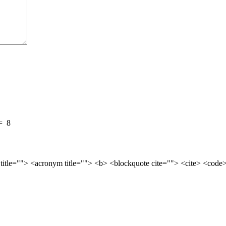
=
8
 title=""> <acronym title=""> <b> <blockquote cite=""> <cite> <cod