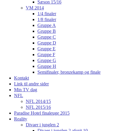
Sæson 15/16
VM 2014
1/4 finaler
1/8 finaler
Gruppe A
Gruppe B
Gruppe C
Gruppe D
Gruppe E
Gruppe F
Gruppe G
Gruppe H
Semifinaler, bronzekamp og finale
Kontakt
Link til andre sider
Min TV dag
NFL
NFL 2014/15
NFL 2015/16
Paradise Hotel finaleuge 2015
Reality
Divaer i junglen 2
Divaer i junglen 2 afsnit 10