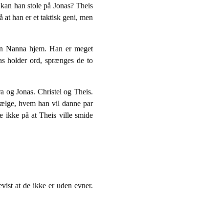
 kan han stole på Jonas? Theis
 at han er et taktisk geni, men
r han Nanna hjem. Han er meget
as holder ord, sprænges de to
a og Jonas. Christel og Theis.
vælge, hvem han vil danne par
e ikke på at Theis ville smide
vist at de ikke er uden evner.