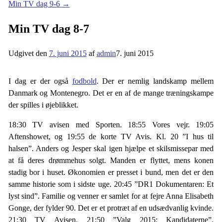
Min TV dag 9-6
→
Min TV dag 8-7
Udgivet den
7. juni 2015
af
admin
7. juni 2015
I dag er der også
fodbold
. Der er nemlig landskamp mellem
Danmark og Montenegro. Det er en af de mange træningskampe
der spilles i øjeblikket.
18:30 TV avisen med Sporten. 18:55 Vores vejr. 19:05
Aftenshowet, og 19:55 de korte TV Avis. Kl. 20 ”I hus til
halsen”. Anders og Jesper skal igen hjælpe et skilsmissepar med
at få deres drømmehus solgt. Manden er flyttet, mens konen
stadig bor i huset. Økonomien er presset i bund, men det er den
samme historie som i sidste uge. 20:45 ”DR1 Dokumentaren: Et
lyst sind”. Familie og venner er samlet for at fejre Anna Elisabeth
Gonge, der fylder 90. Det er et protræt af en udsædvanlig kvinde.
21:30 TV Avisen. 21:50 ”Valg 2015: Kandidaterne”.