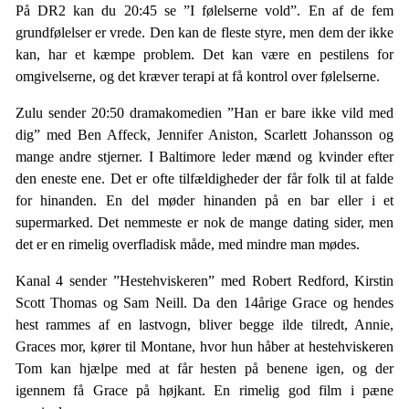
På DR2 kan du 20:45 se ”I følelserne vold”. En af de fem
grundfølelser er vrede. Den kan de fleste styre, men dem der ikke
kan, har et kæmpe problem. Det kan være en pestilens for
omgivelserne, og det kræver terapi at få kontrol over følelserne.
Zulu sender 20:50 dramakomedien ”Han er bare ikke vild med
dig” med Ben Affeck, Jennifer Aniston, Scarlett Johansson og
mange andre stjerner. I Baltimore leder mænd og kvinder efter
den eneste ene. Det er ofte tilfældigheder der får folk til at falde
for hinanden. En del møder hinanden på en bar eller i et
supermarked. Det nemmeste er nok de mange dating sider, men
det er en rimelig overfladisk måde, med mindre man mødes.
Kanal 4 sender ”Hestehviskeren” med Robert Redford, Kirstin
Scott Thomas og Sam Neill. Da den 14årige Grace og hendes
hest rammes af en lastvogn, bliver begge ilde tilredt, Annie,
Graces mor, kører til Montane, hvor hun håber at hestehviskeren
Tom kan hjælpe med at får hesten på benene igen, og der
igennem få Grace på højkant. En rimelig god film i pæne