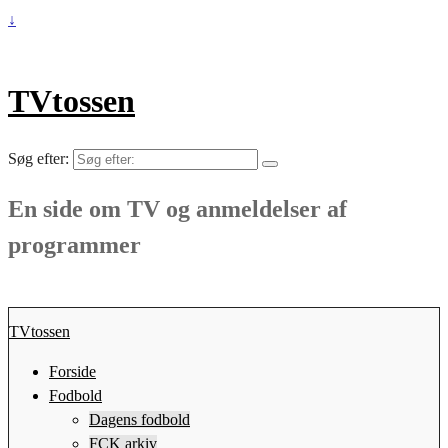
↓
TVtossen
Søg efter:
En side om TV og anmeldelser af
programmer
TVtossen
Forside
Fodbold
Dagens fodbold
FCK arkiv