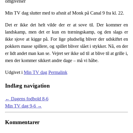
omgivelser
Min TV dag slutter med to afsnit af Monk på Canal 9 fra kl. 22.
Det er ikke det helt vilde der er at sove til. Der kommer en
landskamp, men det er kun en træningskamp, og den slags er
ikke sjove at kigge på. For lige pludselig bliver der udskiftet en
pokkers masse spillere, og spillet bliver slået i stykker. Nå, en der
er lidt andet man kan se. Vejret ser ikke ud til at blive til at grille i,
men der kommer sikkert andre dage – må vi håbe.
Udgivet i
Min TV dag
Permalink
Indlæg navigation
←
Dagens fodbold 8-6
Min TV dag 9-6
→
Kommentarer