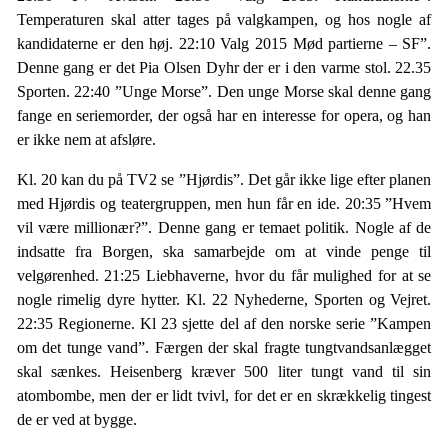
Temperaturen skal atter tages på valgkampen, og hos nogle af
kandidaterne er den høj. 22:10 Valg 2015 Mød partierne – SF”.
Denne gang er det Pia Olsen Dyhr der er i den varme stol. 22.35
Sporten. 22:40 ”Unge Morse”. Den unge Morse skal denne gang
fange en seriemorder, der også har en interesse for opera, og han
er ikke nem at afsløre.
Kl. 20 kan du på TV2 se ”Hjørdis”. Det går ikke lige efter planen
med Hjørdis og teatergruppen, men hun får en ide. 20:35 ”Hvem
vil være millionær?”. Denne gang er temaet politik. Nogle af de
indsatte fra Borgen, ska samarbejde om at vinde penge til
velgørenhed. 21:25 Liebhaverne, hvor du får mulighed for at se
nogle rimelig dyre hytter. Kl. 22 Nyhederne, Sporten og Vejret.
22:35 Regionerne. Kl 23 sjette del af den norske serie ”Kampen
om det tunge vand”. Færgen der skal fragte tungtvandsanlægget
skal sænkes. Heisenberg kræver 500 liter tungt vand til sin
atombombe, men der er lidt tvivl, for det er en skrækkelig tingest
de er ved at bygge.