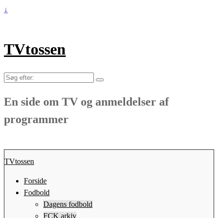
↓
TVtossen
Søg
efter:
En side om TV og anmeldelser af
programmer
TVtossen
Forside
Fodbold
Dagens fodbold
FCK arkiv