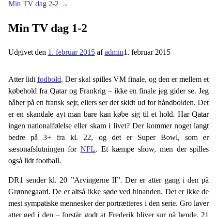
Min TV dag 2-2
→
Min TV dag 1-2
Udgivet den
1. februar 2015
af
admin
1. februar 2015
Atter lidt
fodbold
. Der skal spilles VM finale, og den er mellem et
købehold fra Qatar og Frankrig – ikke en finale jeg gider se. Jeg
håber på en fransk sejr, ellers ser det skidt ud for håndbolden. Det
er en skandale ayt man bare kan købe sig til et hold. Har Qatar
ingen nationalfølelse eller skam i livet? Der kommer noget langt
bedre på 3+ fra kl. 22, og det er Super Bowl, som er
sæsonafslutningen for
NFL
. Et kæmpe show, men der spilles
også lidt football.
DR1 sender kl. 20 ”Arvingerne II”. Der er atter gang i den på
Grønnegaard. De er altså ikke søde ved hinanden. Det er ikke de
mest sympatiske mennesker der portrætteres i den serie. Gro laver
atter ged i den – forstår godt at Frederik bliver sur på hende. 21