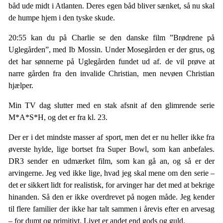
båd ude midt i Atlanten. Deres egen båd bliver sænket, så nu skal
de humpe hjem i den tyske skude.
20:55 kan du på Charlie se den danske film ”Brødrene på
Uglegården”, med Ib Mossin. Under Mosegården er der grus, og
det har sønnerne på Uglegården fundet ud af. de vil prøve at
narre gården fra den invalide Christian, men nevøen Christian
hjælper.
Min TV dag slutter med en stak afsnit af den glimrende serie
M*A*S*H, og det er fra kl. 23.
Der er i det mindste masser af sport, men det er nu heller ikke fra
øverste hylde, lige bortset fra Super Bowl, som kan anbefales.
DR3 sender en udmærket film, som kan gå an, og så er der
arvingerne. Jeg ved ikke lige, hvad jeg skal mene om den serie –
det er sikkert lidt for realistisk, for arvinger har det med at bekrige
hinanden. Så den er ikke overdrevet på nogen måde. Jeg kender
til flere familier der ikke har talt sammen i årevis efter en arvesag
– for dumt og primitivt. Livet er andet end gods og guld.