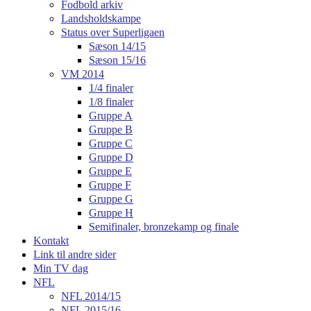
Fodbold arkiv
Landsholdskampe
Status over Superligaen
Sæson 14/15
Sæson 15/16
VM 2014
1/4 finaler
1/8 finaler
Gruppe A
Gruppe B
Gruppe C
Gruppe D
Gruppe E
Gruppe F
Gruppe G
Gruppe H
Semifinaler, bronzekamp og finale
Kontakt
Link til andre sider
Min TV dag
NFL
NFL 2014/15
NFL 2015/16