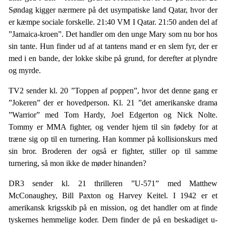
Søndag kigger nærmere på det usympatiske land Qatar, hvor der
er kæmpe sociale forskelle. 21:40 VM I Qatar. 21:50 anden del af
”Jamaica-kroen”. Det handler om den unge Mary som nu bor hos
sin tante. Hun finder ud af at tantens mand er en slem fyr, der er
med i en bande, der lokke skibe på grund, for derefter at plyndre
og myrde.
TV2 sender kl. 20 ”Toppen af poppen”, hvor det denne gang er
”Jokeren” der er hovedperson. Kl. 21 ”det amerikanske drama
”Warrior” med Tom Hardy, Joel Edgerton og Nick Nolte.
Tommy er MMA fighter, og vender hjem til sin fødeby for at
træne sig op til en turnering. Han kommer på kollisionskurs med
sin bror. Broderen der også er fighter, stiller op til samme
turnering, så mon ikke de møder hinanden?
DR3 sender kl. 21 thrilleren ”U-571” med Matthew
McConaughey, Bill Paxton og Harvey Keitel. I 1942 er et
amerikansk krigsskib på en mission, og det handler om at finde
tyskernes hemmelige koder. Dem finder de på en beskadiget u-