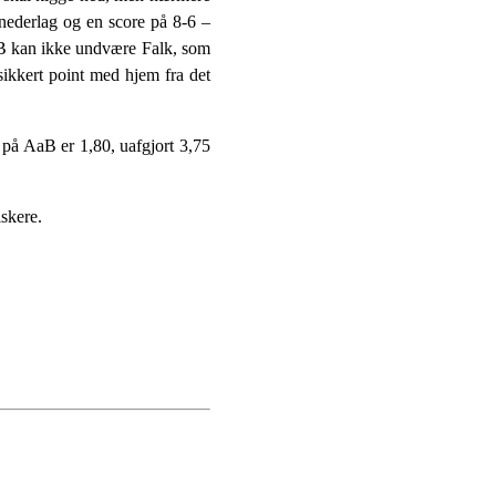
 nederlag og en score på 8-6 –
 OB kan ikke undvære Falk, som
ikkert point med hjem fra det
 på AaB er 1,80, uafgjort 3,75
lskere.