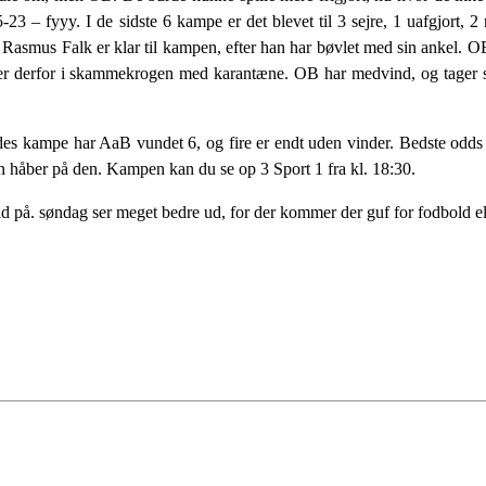
 – fyyy. I de sidste 6 kampe er det blevet til 3 sejre, 1 uafgjort, 2
 Rasmus Falk er klar til kampen, efter han har bøvlet med sin ankel.
Og er derfor i skammekrogen med karantæne. OB har medvind, og tager s
rdes kampe har AaB vundet 6, og fire er endt uden vinder. Bedste odds
n håber på den. Kampen kan du se op 3 Sport 1 fra kl. 18:30.
tid på. søndag ser meget bedre ud, for der kommer der guf for fodbold e