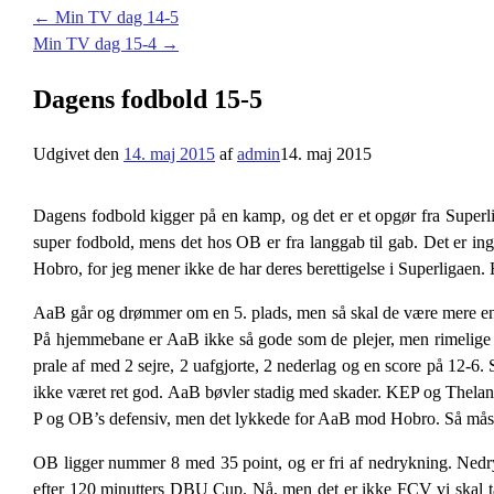
←
Min TV dag 14-5
Min TV dag 15-4
→
Dagens fodbold 15-5
Udgivet den
14. maj 2015
af
admin
14. maj 2015
Dagens fodbold kigger på en kamp, og det er et opgør fra Superl
super fodbold, mens det hos OB er fra langgab til gab. Det er 
Hobro, for jeg mener ikke de har deres berettigelse i Superligaen
AaB går og drømmer om en 5. plads, men så skal de være mere end 
På hjemmebane er AaB ikke så gode som de plejer, men rimelige m
prale af med 2 sejre, 2 uafgjorte, 2 nederlag og en score på 12-6
ikke været ret god. AaB bøvler stadig med skader. KEP og Thelande
P og OB’s defensiv, men det lykkede for AaB mod Hobro. Så må
OB ligger nummer 8 med 35 point, og er fri af nedrykning. Nedr
efter 120 minutters DBU Cup. Nå, men det er ikke FCV vi skal t