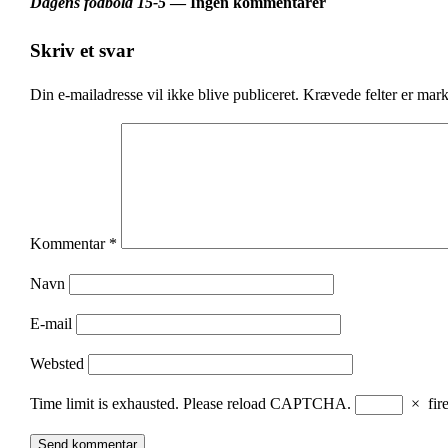
Dagens fodbold 15-5
— Ingen kommentarer
Skriv et svar
Din e-mailadresse vil ikke blive publiceret.
Krævede felter er mar
Kommentar
*
Navn
E-mail
Websted
Time limit is exhausted. Please reload CAPTCHA.
×
fir