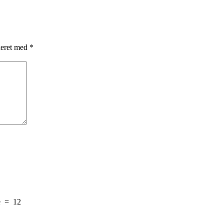
keret med
*
e
=
12