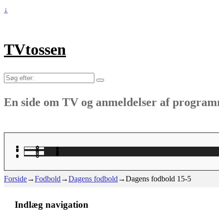
↓
TVtossen
Søg
efter:
En side om TV og anmeldelser af progra
Forside
→
Fodbold
→
Dagens fodbold
→
Dagens fodbold 15-5
Indlæg navigation