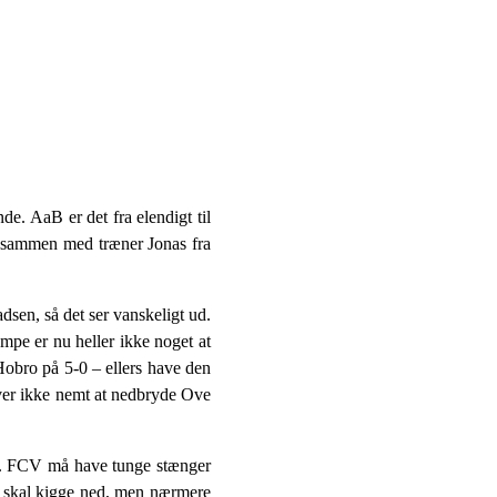
. AaB er det fra elendigt til
, sammen med træner Jonas fra
sen, så det ser vanskeligt ud.
pe er nu heller ikke noget at
Hobro på 5-0 – ellers have den
iver ikke nemt at nedbryde Ove
ro. FCV må have tunge stænger
e skal kigge ned, men nærmere