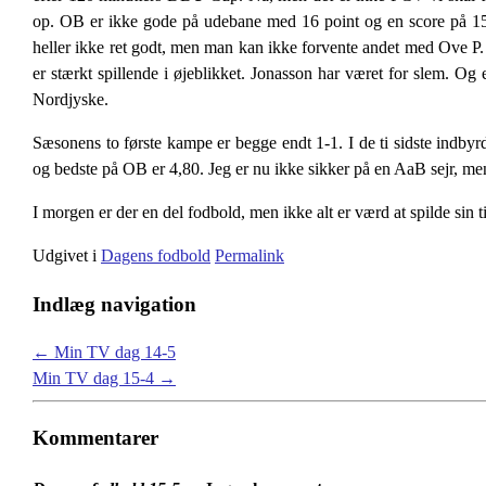
op. OB er ikke gode på udebane med 16 point og en score på 15-23
heller ikke ret godt, men man kan ikke forvente andet med Ove P.
er stærkt spillende i øjeblikket. Jonasson har været for slem. 
Nordjyske.
Sæsonens to første kampe er begge endt 1-1. I de ti sidste indby
og bedste på OB er 4,80. Jeg er nu ikke sikker på en AaB sejr, me
I morgen er der en del fodbold, men ikke alt er værd at spilde sin 
Udgivet i
Dagens fodbold
Permalink
Indlæg navigation
←
Min TV dag 14-5
Min TV dag 15-4
→
Kommentarer