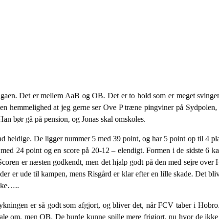
igaen. Det er mellem AaB og OB. Det er to hold som er meget svingende
ingen hemmelighed at jeg gerne ser Ove P træne pingviner på Sydpolen
. Han bør gå på pension, og Jonas skal omskoles.
heldige. De ligger nummer 5 med 39 point, og har 5 point op til 4 plad
ed 24 point og en score på 20-12 – elendigt. Formen i de sidste 6 kam
. Scoren er næsten godkendt, men det hjalp godt på den med sejre over 
r er ude til kampen, mens Risgård er klar efter en lille skade. Det bl
ske…..
ykningen er så godt som afgjort, og bliver det, når FCV taber i Hob
ale om, men OB. De burde kunne spille mere frigjort, nu hvor de ikk