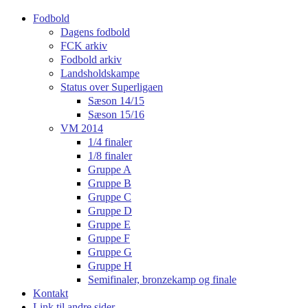
Fodbold
Dagens fodbold
FCK arkiv
Fodbold arkiv
Landsholdskampe
Status over Superligaen
Sæson 14/15
Sæson 15/16
VM 2014
1/4 finaler
1/8 finaler
Gruppe A
Gruppe B
Gruppe C
Gruppe D
Gruppe E
Gruppe F
Gruppe G
Gruppe H
Semifinaler, bronzekamp og finale
Kontakt
Link til andre sider