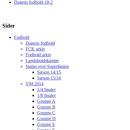
Dagens fodbold 18-2
Sider
Fodbold
Dagens fodbold
FCK arkiv
Fodbold arkiv
Landsholdskampe
Status over Superligaen
Sæson 14/15
Sæson 15/16
VM 2014
1/4 finaler
1/8 finaler
Gruppe A
Gruppe B
Gruppe C
Gruppe D
Gruppe E