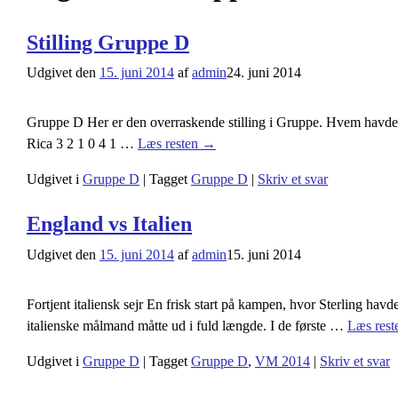
Stilling Gruppe D
Udgivet den
15. juni 2014
af
admin
24. juni 2014
Gruppe D Her er den overraskende stilling i Gruppe. Hvem havd
Rica 3 2 1 0 4 1
…
Læs resten →
Udgivet i
Gruppe D
|
Tagget
Gruppe D
|
Skriv et svar
England vs Italien
Udgivet den
15. juni 2014
af
admin
15. juni 2014
Fortjent italiensk sejr En frisk start på kampen, hvor Sterling hav
italienske målmand måtte ud i fuld længde. I de første
…
Læs res
Udgivet i
Gruppe D
|
Tagget
Gruppe D
,
VM 2014
|
Skriv et svar