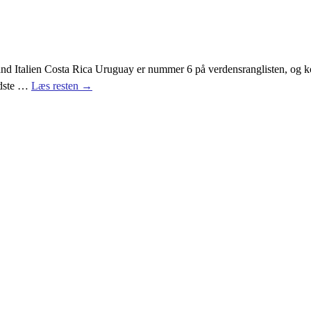
d Italien Costa Rica Uruguay er nummer 6 på verdensranglisten, og komm
idste
…
Læs resten →