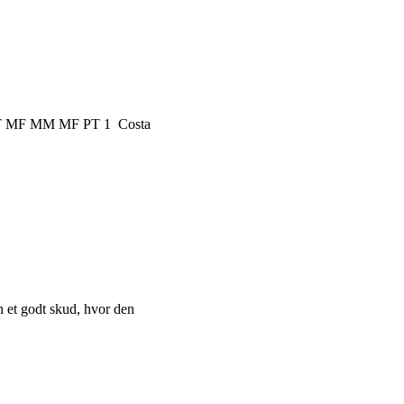
S U T MF MM MF PT 1 Costa
n et godt skud, hvor den