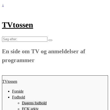
↓
TVtossen
Søg
efter:
En side om TV og anmeldelser af
programmer
TVtossen
Forside
Fodbold
Dagens fodbold
FCK arkiv