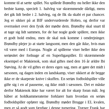
komme til at sætte spillet. Nu spillede Brøndby nu heller ikke den
bedste kamp, specielt 1. halvleg var skræmmende dårligt, mens
det gik lidt bedre i 2. halvleg, og de fik da skabt et par chancer.
Jeg er sikker på at BIF undervurderede Hobro, og derfor var
overrasket over den fysik der mødte dem. Brøndby skal snart til
at tage sig lidt sammen, for de har nogle gode spillere, men ikke
et godt hold endnu, men de skal nok komme i omdrejninger.
Brøndby plejer jo at starte langsomt, men den går ikke, hvis man
vil være med i Europa. Nogle af spillerne viser heller ikke den
seriøsitet der forlnage af en Superligaspiller. Et skræmmende
eksempel er Makienok, som skal giftes med den 16 år ældre Ibi
Støving. At de vil giftes er deres egen sag, men at gøre det midt i
sæsonen, og dagen inden en landskamp, viser sikkert at de begge
ikke er de skarpeste knive i skuffen. En seriøs fodboldspiller ville
gifte sig i en af pauserne, og ikke midt i sæsonen. Det er måske
derfor Makienok ikke har været for alt for skarp foran mål. Jeg
håber at holdkammeraterne forklarer ham hvordan en seriøs
fodboldspiller opfører sig. Brøndby møder Brugge i EL kvalen,
men er så godt som færdige i denne turnering. Træner Frank har