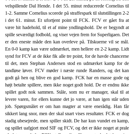
velspillende Dal Hende. I det 55. minut reducerede Cornelius til
1-2. Samme Cornelius scorede på straffespark til slutstillingen 2-2
i det 61. minut. Et ufortjent point til FCK. FCV er gået fra at
være hit hadehold, til et af mine yndlingshold. De er begyndt at
spille seværdigt fodbold, og viser vejen frem for Superligaen. Det
er den eneste måde den kan overleve på. Tilskuerne vil se mål.
En 0-0 kamp kan være udmærket, men hellere en 2-2 kamp. Lidt
synd for FCV at de ikke fik alle tre point, for de havde chancerne
til det, men Stephan Andersen stod en udmærket kamp for de
tandløse løver. FCV møder i næste runde Randers, og det kan
godt gå hen og blive en god kamp. FCK har en masse gode og
højt betalte spillere, men ikke noget godt hold. De er endnu ikke
spillet godt nok sammen. Ståle, som nu er manager, skal til at
levere varen, for ellers kunne det jo være, at han igen står uden
job. Spørgsmålet er om han magter at være enerådig. Han får
sikkert lang snor, men der skal snart vises resultater. FCK er dog
stadig ubesejrede, men spiller skidt. De har kun vundet en kamp,
og spillet uafgjort mod SIF og FCV, og det er ikke noget at prale