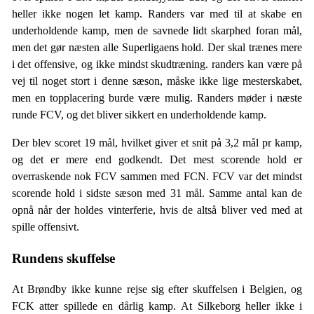
heller ikke nogen let kamp. Randers var med til at skabe en
underholdende kamp, men de savnede lidt skarphed foran mål,
men det gør næsten alle Superligaens hold. Der skal trænes mere
i det offensive, og ikke mindst skudtræning. randers kan være på
vej til noget stort i denne sæson, måske ikke lige mesterskabet,
men en topplacering burde være mulig. Randers møder i næste
runde FCV, og det bliver sikkert en underholdende kamp.
Der blev scoret 19 mål, hvilket giver et snit på 3,2 mål pr kamp,
og det er mere end godkendt. Det mest scorende hold er
overraskende nok FCV sammen med FCN. FCV var det mindst
scorende hold i sidste sæson med 31 mål. Samme antal kan de
opnå når der holdes vinterferie, hvis de altså bliver ved med at
spille offensivt.
Rundens skuffelse
At Brøndby ikke kunne rejse sig efter skuffelsen i Belgien, og
FCK atter spillede en dårlig kamp. At Silkeborg heller ikke i