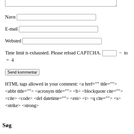
Navn
E-mail
Websted
Time limit is exhausted. Please reload CAPTCHA.
−
to
=
4
HTML tags allowed in your comment: <a href="" title="">
<abbr title=""> <acronym title=""> <b> <blockquote cite="">
<cite> <code> <del datetime=""> <em> <i> <q cite=""> <s>
<strike> <strong>
Søg