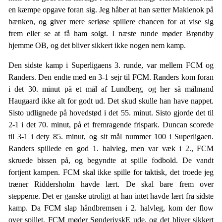
en kæmpe opgave foran sig. Jeg håber at han sætter Makienok på
bænken, og giver mere seriøse spillere chancen for at vise sig
frem eller se at få ham solgt. I næste runde møder Brøndby
hjemme OB, og det bliver sikkert ikke nogen nem kamp.
Den sidste kamp i Superligaens 3. runde, var mellem FCM og
Randers. Den endte med en 3-1 sejr til FCM. Randers kom foran
i det 30. minut på et mål af Lundberg, og her så målmand
Haugaard ikke alt for godt ud. Det skud skulle han have nappet.
Sisto udlignede på hovedstød i det 55. minut. Sisto gjorde det til
2-1 i det 70. minut, på et fremragende frispark. Duncan scorede
til 3-1 i dety 85. minut, og sit mål nummer 100 i Superligaen.
Randers spillede en god 1. halvleg, men var væk i 2., FCM
skruede bissen på, og begyndte at spille fodbold. De vandt
fortjent kampen. FCM skal ikke spille for taktisk, det troede jeg
træner Riddersholm havde lært. De skal bare frem over
stepperne. Det er ganske utroligt at han intet havde lært fra sidste
kamp. Da FCM slap håndbremsen i 2. halvleg, kom der flow
over spillet. FCM møder SønderjyskE ude, og det bliver sikkert