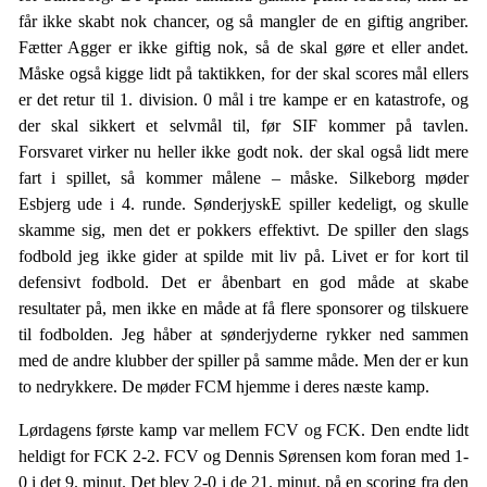
får ikke skabt nok chancer, og så mangler de en giftig angriber.
Fætter Agger er ikke giftig nok, så de skal gøre et eller andet.
Måske også kigge lidt på taktikken, for der skal scores mål ellers
er det retur til 1. division. 0 mål i tre kampe er en katastrofe, og
der skal sikkert et selvmål til, før SIF kommer på tavlen.
Forsvaret virker nu heller ikke godt nok. der skal også lidt mere
fart i spillet, så kommer målene – måske. Silkeborg møder
Esbjerg ude i 4. runde. SønderjyskE spiller kedeligt, og skulle
skamme sig, men det er pokkers effektivt. De spiller den slags
fodbold jeg ikke gider at spilde mit liv på. Livet er for kort til
defensivt fodbold. Det er åbenbart en god måde at skabe
resultater på, men ikke en måde at få flere sponsorer og tilskuere
til fodbolden. Jeg håber at sønderjyderne rykker ned sammen
med de andre klubber der spiller på samme måde. Men der er kun
to nedrykkere. De møder FCM hjemme i deres næste kamp.
Lørdagens første kamp var mellem FCV og FCK. Den endte lidt
heldigt for FCK 2-2. FCV og Dennis Sørensen kom foran med 1-
0 i det 9. minut. Det blev 2-0 i de 21. minut, på en scoring fra den