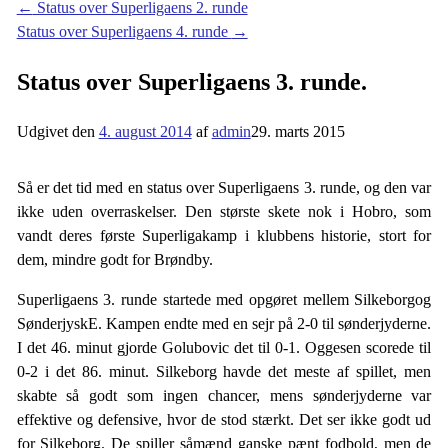
←
Status over Superligaens 2. runde
Status over Superligaens 4. runde
→
Status over Superligaens 3. runde.
Udgivet den
4. august 2014
af
admin
29. marts 2015
Så er det tid med en status over Superligaens 3. runde, og den var
ikke uden overraskelser. Den største skete nok i Hobro, som
vandt deres første Superligakamp i klubbens historie, stort for
dem, mindre godt for Brøndby.
Superligaens 3. runde startede med opgøret mellem Silkeborgog
SønderjyskE. Kampen endte med en sejr på 2-0 til sønderjyderne.
I det 46. minut gjorde Golubovic det til 0-1. Oggesen scorede til
0-2 i det 86. minut. Silkeborg havde det meste af spillet, men
skabte så godt som ingen chancer, mens sønderjyderne var
effektive og defensive, hvor de stod stærkt. Det ser ikke godt ud
for Silkeborg. De spiller såmænd ganske pænt fodbold, men de