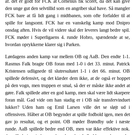
af. det er godt for FCK at Cornelius fik scoret, da det kan give
den unge gut den selvtillid som en angriber skal have. Så mangler
FCK bare at få lidt gang i midtbanen, som ofte forfalder til at
spille for langsomt. FCK har en vanskelig kamp mod Dnipro
onsdag aften. Hvis de vil videre skal der leveres langt bedre spil.
FCK møder i Superligaens 4. runde Hobro, spændende at se,
hvordan oprykkerne klarer sig i Parken.
Lørdagens anden kamp var mellem OB og AaB. Den endte 1-1.
Rasmus Falk bragte OB foran med 1-0 i det 33. minut. Patrick
Kristensen udlignede til slutresultatet 1-1 i det 66. minut. OB
spillede defensivt, og det klæder dem ikke, at de også er hoppet
på den vogn, men truppen er smal, så der er måske ikke andet at
gøre. Falk spillede atter en god kamp, men skal være lidt skarpere
foran mål. Gad vide om han stadig er i OB når transfervinduet
lukker? Uden ham og Emil Larsen ville det se sløjt ud i
offensiven. Håber at OB begynder at spille fodbold igen, men det
gav jo resultat, og et point. OB møder Brøndby ude i næste
runde. AaB spillede bedre end OB, men var ikke effektive nok.