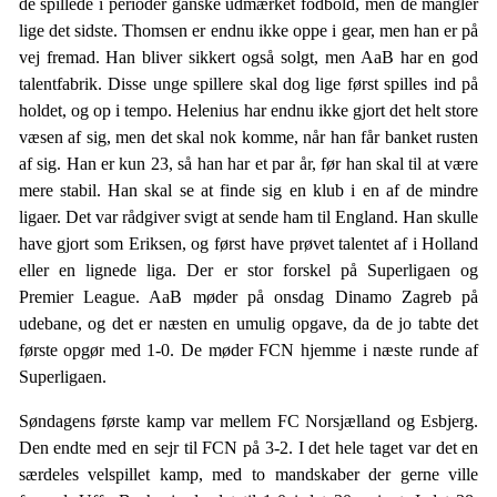
de spillede i perioder ganske udmærket fodbold, men de mangler
lige det sidste. Thomsen er endnu ikke oppe i gear, men han er på
vej fremad. Han bliver sikkert også solgt, men AaB har en god
talentfabrik. Disse unge spillere skal dog lige først spilles ind på
holdet, og op i tempo. Helenius har endnu ikke gjort det helt store
væsen af sig, men det skal nok komme, når han får banket rusten
af sig. Han er kun 23, så han har et par år, før han skal til at være
mere stabil. Han skal se at finde sig en klub i en af de mindre
ligaer. Det var rådgiver svigt at sende ham til England. Han skulle
have gjort som Eriksen, og først have prøvet talentet af i Holland
eller en lignede liga. Der er stor forskel på Superligaen og
Premier League. AaB møder på onsdag Dinamo Zagreb på
udebane, og det er næsten en umulig opgave, da de jo tabte det
første opgør med 1-0. De møder FCN hjemme i næste runde af
Superligaen.
Søndagens første kamp var mellem FC Norsjælland og Esbjerg.
Den endte med en sejr til FCN på 3-2. I det hele taget var det en
særdeles velspillet kamp, med to mandskaber der gerne ville