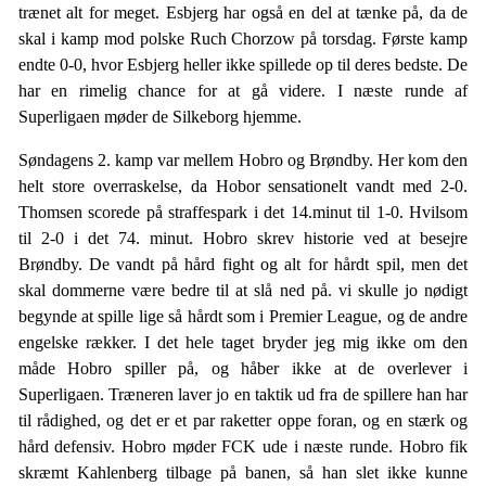
trænet alt for meget. Esbjerg har også en del at tænke på, da de
skal i kamp mod polske Ruch Chorzow på torsdag. Første kamp
endte 0-0, hvor Esbjerg heller ikke spillede op til deres bedste. De
har en rimelig chance for at gå videre. I næste runde af
Superligaen møder de Silkeborg hjemme.
Søndagens 2. kamp var mellem Hobro og Brøndby. Her kom den
helt store overraskelse, da Hobor sensationelt vandt med 2-0.
Thomsen scorede på straffespark i det 14.minut til 1-0. Hvilsom
til 2-0 i det 74. minut. Hobro skrev historie ved at besejre
Brøndby. De vandt på hård fight og alt for hårdt spil, men det
skal dommerne være bedre til at slå ned på. vi skulle jo nødigt
begynde at spille lige så hårdt som i Premier League, og de andre
engelske rækker. I det hele taget bryder jeg mig ikke om den
måde Hobro spiller på, og håber ikke at de overlever i
Superligaen. Træneren laver jo en taktik ud fra de spillere han har
til rådighed, og det er et par raketter oppe foran, og en stærk og
hård defensiv. Hobro møder FCK ude i næste runde. Hobro fik
skræmt Kahlenberg tilbage på banen, så han slet ikke kunne