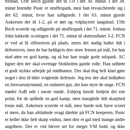
fremad. Uffe Bech gjorde det til 1-0 i det 30. minut. I det 38.
minut brændte Pusic et straffespark, men han revancherede sig i
det 62. minut, hvor han udlignede. I det 63. minut gjorde
Ankersen det til 1-2, på et tørt og velplaceret langskud. Uffe
Bech scorede og udlignede på straffespark i det 71. minut. Joshua
John lukkede scoringen i det 75. minut til slutresultatet 3-2. FCN
er ved at få offensiven på plads, mens det stadig halter lidt i
defensiven, men de har heldigvis den store Jensen på mål, for han
stod atter en god kamp, og så har han nogle gode udspark. AC
ligner den der skal overtage Stokholms gamle rolle. Han udførte
et godt stykke arbejde på midtbanen. Der skal dog helt klart gøre
noget i den til tider svigtende defensiv. Jeg tror der skal indkøbes
en forsvarsstyrmand, en rutineret gut, der kan styre de unge. FCN
møder AaB ude i næste runde. Esbjerg havde fortjent det ene
point, for de spillede en god kamp, men manglede lidt skarphed
foran mål. Ankersen scorede et mål, men burde nok have scoret
et mere, da han afsluttede svagt direkte på FCN keeperen. Pusic
er heller ikke helt skarp endnu, men den er gal med mange andre
angribere. Der er vist blevet set for meget VM bold, og ikke