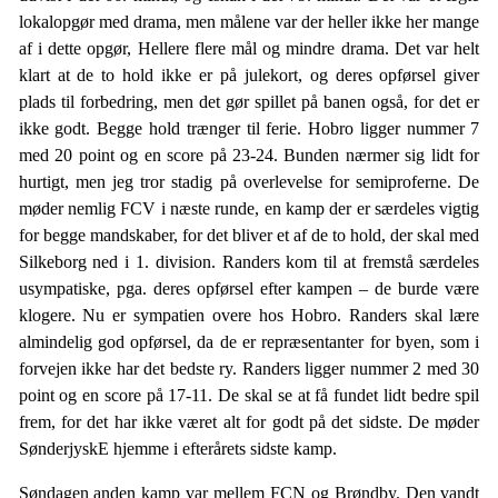
lokalopgør med drama, men målene var der heller ikke her mange
af i dette opgør, Hellere flere mål og mindre drama. Det var helt
klart at de to hold ikke er på julekort, og deres opførsel giver
plads til forbedring, men det gør spillet på banen også, for det er
ikke godt. Begge hold trænger til ferie. Hobro ligger nummer 7
med 20 point og en score på 23-24. Bunden nærmer sig lidt for
hurtigt, men jeg tror stadig på overlevelse for semiproferne. De
møder nemlig FCV i næste runde, en kamp der er særdeles vigtig
for begge mandskaber, for det bliver et af de to hold, der skal med
Silkeborg ned i 1. division. Randers kom til at fremstå særdeles
usympatiske, pga. deres opførsel efter kampen – de burde være
klogere. Nu er sympatien overe hos Hobro. Randers skal lære
almindelig god opførsel, da de er repræsentanter for byen, som i
forvejen ikke har det bedste ry. Randers ligger nummer 2 med 30
point og en score på 17-11. De skal se at få fundet lidt bedre spil
frem, for det har ikke været alt for godt på det sidste. De møder
SønderjyskE hjemme i efterårets sidste kamp.
Søndagen anden kamp var mellem FCN og Brøndby. Den vandt