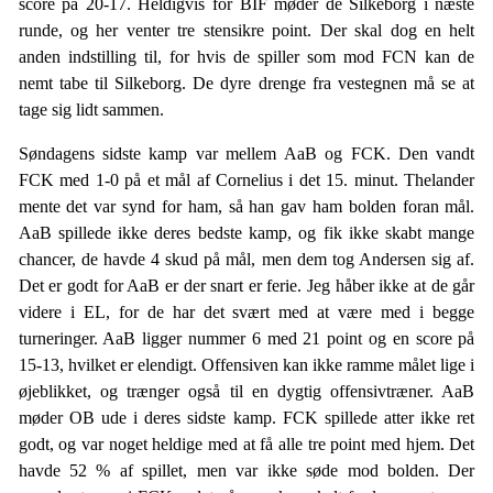
score på 20-17. Heldigvis for BIF møder de Silkeborg i næste
runde, og her venter tre stensikre point. Der skal dog en helt
anden indstilling til, for hvis de spiller som mod FCN kan de
nemt tabe til Silkeborg. De dyre drenge fra vestegnen må se at
tage sig lidt sammen.
Søndagens sidste kamp var mellem AaB og FCK. Den vandt
FCK med 1-0 på et mål af Cornelius i det 15. minut. Thelander
mente det var synd for ham, så han gav ham bolden foran mål.
AaB spillede ikke deres bedste kamp, og fik ikke skabt mange
chancer, de havde 4 skud på mål, men dem tog Andersen sig af.
Det er godt for AaB er der snart er ferie. Jeg håber ikke at de går
videre i EL, for de har det svært med at være med i begge
turneringer. AaB ligger nummer 6 med 21 point og en score på
15-13, hvilket er elendigt. Offensiven kan ikke ramme målet lige i
øjeblikket, og trænger også til en dygtig offensivtræner. AaB
møder OB ude i deres sidste kamp. FCK spillede atter ikke ret
godt, og var noget heldige med at få alle tre point med hjem. Det
havde 52 % af spillet, men var ikke søde mod bolden. Der