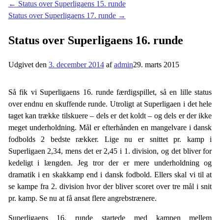
←
Status over Superligaens 15. runde
Status over Superligaens 17. runde
→
Status over Superligaens 16. runde
Udgivet den
3. december 2014
af
admin
29. marts 2015
Så fik vi Superligaens 16. runde færdigspillet, så en lille status
over endnu en skuffende runde. Utroligt at Superligaen i det hele
taget kan trække tilskuere – dels er det koldt – og dels er der ikke
meget underholdning. Mål er efterhånden en mangelvare i dansk
fodbolds 2 bedste rækker. Lige nu er snittet pr. kamp i
Superligaen 2,34, mens det er 2,45 i 1. division, og det bliver for
kedeligt i længden. Jeg tror der er mere underholdning og
dramatik i en skakkamp end i dansk fodbold. Ellers skal vi til at
se kampe fra 2. division hvor der bliver scoret over tre mål i snit
pr. kamp. Se nu at få ansat flere angrebstrænere.
Superligaens 16. runde startede med kampen mellem