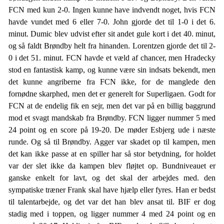
FCN med kun 2-0. Ingen kunne have indvendt noget, hvis FCN
havde vundet med 6 eller 7-0. John gjorde det til 1-0 i det 6.
minut. Dumic blev udvist efter sit andet gule kort i det 40. minut,
og så faldt Brøndby helt fra hinanden. Lorentzen gjorde det til 2-
0 i det 51. minut. FCN havde et væld af chancer, men Hradecky
stod en fantastisk kamp, og kunne være sin indsats bekendt, men
det kunne angriberne fra FCN ikke, for de manglede den
fornødne skarphed, men det er generelt for Superligaen. Godt for
FCN at de endelig fik en sejr, men det var på en billig baggrund
mod et svagt mandskab fra Brøndby. FCN ligger nummer 5 med
24 point og en score på 19-20. De møder Esbjerg ude i næste
runde. Og så til Brøndby. Agger var skadet op til kampen, men
det kan ikke passe at en spiller har så stor betydning, for holdet
var der slet ikke da kampen blev fløjtet op. Bundniveauet er
ganske enkelt for lavt, og det skal der arbejdes med. den
sympatiske træner Frank skal have hjælp eller fyres. Han er bedst
til talentarbejde, og det var det han blev ansat til. BIF er dog
stadig med i toppen, og ligger nummer 4 med 24 point og en