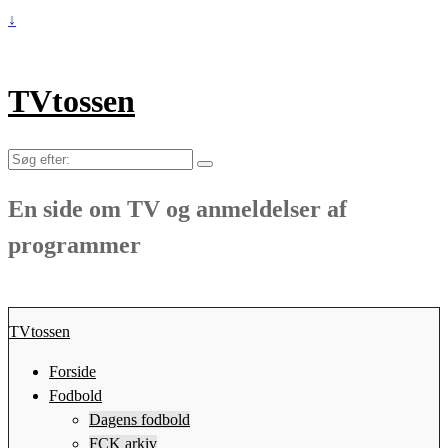
↓
TVtossen
Søg
efter:
En side om TV og anmeldelser af
programmer
TVtossen
Forside
Fodbold
Dagens fodbold
FCK arkiv