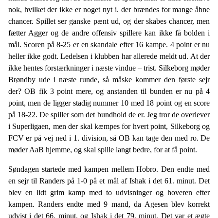
nok, hvilket der ikke er noget nyt i. der brændes for mange åbne
chancer. Spillet ser ganske pænt ud, og der skabes chancer, men
fætter Agger og de andre offensiv spillere kan ikke få bolden i
mål. Scoren på 8-25 er en skandale efter 16 kampe. 4 point er nu
heller ikke godt. Ledelsen i klubben har allerede meldt ud. At der
ikke hentes forstærkninger i næste vindue – trist. Silkeborg møder
Brøndby ude i næste runde, så måske kommer den første sejr
der? OB fik 3 point mere, og anstanden til bunden er nu på 4
point, men de ligger stadig nummer 10 med 18 point og en score
på 18-22. De spiller som det bundhold de er. Jeg tror de overlever
i Superligaen, men der skal kæmpes for hvert point, Silkeborg og
FCV er på vej ned i 1. division, så OB kan tage den med ro. De
møder AaB hjemme, og skal spille langt bedre, for at få point.
Søndagen startede med kampen mellem Hobro. Den endte med
en sejr til Randers på 1-0 på et mål af Ishak i det 61. minut. Det
blev en lidt grim kamp med to udvisninger og hoveren efter
kampen. Randers endte med 9 mand, da Agesen blev korrekt
udvist i det 66. minut, og Ishak i det 79. minut. Det var et ægte