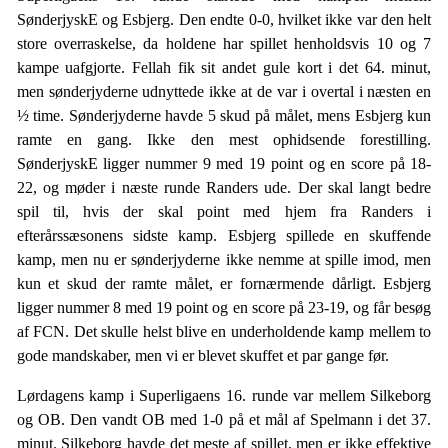
SønderjyskE og Esbjerg. Den endte 0-0, hvilket ikke var den helt
store overraskelse, da holdene har spillet henholdsvis 10 og 7
kampe uafgjorte. Fellah fik sit andet gule kort i det 64. minut,
men sønderjyderne udnyttede ikke at de var i overtal i næsten en
½ time. Sønderjyderne havde 5 skud på målet, mens Esbjerg kun
ramte en gang. Ikke den mest ophidsende forestilling.
SønderjyskE ligger nummer 9 med 19 point og en score på 18-
22, og møder i næste runde Randers ude. Der skal langt bedre
spil til, hvis der skal point med hjem fra Randers i
efterårssæsonens sidste kamp. Esbjerg spillede en skuffende
kamp, men nu er sønderjyderne ikke nemme at spille imod, men
kun et skud der ramte målet, er fornærmende dårligt. Esbjerg
ligger nummer 8 med 19 point og en score på 23-19, og får besøg
af FCN. Det skulle helst blive en underholdende kamp mellem to
gode mandskaber, men vi er blevet skuffet et par gange før.
Lørdagens kamp i Superligaens 16. runde var mellem Silkeborg
og OB. Den vandt OB med 1-0 på et mål af Spelmann i det 37.
minut. Silkeborg havde det meste af spillet, men er ikke effektive