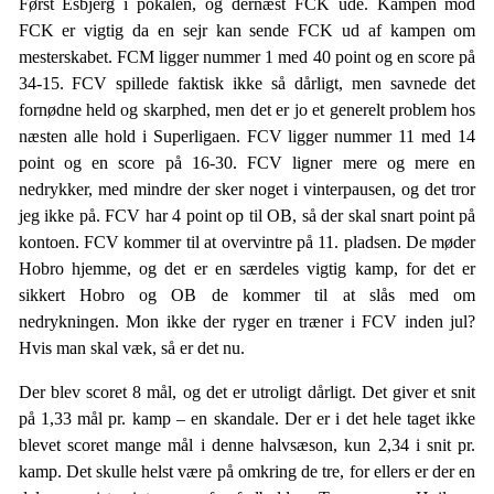
Først Esbjerg i pokalen, og dernæst FCK ude. Kampen mod
FCK er vigtig da en sejr kan sende FCK ud af kampen om
mesterskabet. FCM ligger nummer 1 med 40 point og en score på
34-15. FCV spillede faktisk ikke så dårligt, men savnede det
fornødne held og skarphed, men det er jo et generelt problem hos
næsten alle hold i Superligaen. FCV ligger nummer 11 med 14
point og en score på 16-30. FCV ligner mere og mere en
nedrykker, med mindre der sker noget i vinterpausen, og det tror
jeg ikke på. FCV har 4 point op til OB, så der skal snart point på
kontoen. FCV kommer til at overvintre på 11. pladsen. De møder
Hobro hjemme, og det er en særdeles vigtig kamp, for det er
sikkert Hobro og OB de kommer til at slås med om
nedrykningen. Mon ikke der ryger en træner i FCV inden jul?
Hvis man skal væk, så er det nu.
Der blev scoret 8 mål, og det er utroligt dårligt. Det giver et snit
på 1,33 mål pr. kamp – en skandale. Der er i det hele taget ikke
blevet scoret mange mål i denne halvsæson, kun 2,34 i snit pr.
kamp. Det skulle helst være på omkring de tre, for ellers er der en