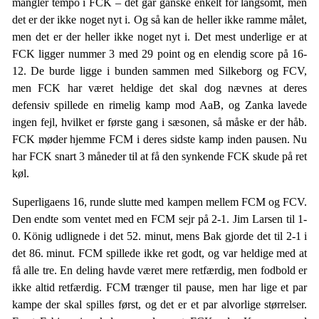
mangler tempo i FCK – det går ganske enkelt for langsomt, men
det er der ikke noget nyt i. Og så kan de heller ikke ramme målet,
men det er der heller ikke noget nyt i. Det mest underlige er at
FCK ligger nummer 3 med 29 point og en elendig score på 16-
12. De burde ligge i bunden sammen med Silkeborg og FCV,
men FCK har været heldige det skal dog nævnes at deres
defensiv spillede en rimelig kamp mod AaB, og Zanka lavede
ingen fejl, hvilket er første gang i sæsonen, så måske er der håb.
FCK møder hjemme FCM i deres sidste kamp inden pausen. Nu
har FCK snart 3 måneder til at få den synkende FCK skude på ret
køl.
Superligaens 16, runde slutte med kampen mellem FCM og FCV.
Den endte som ventet med en FCM sejr på 2-1. Jim Larsen til 1-
0. König udlignede i det 52. minut, mens Bak gjorde det til 2-1 i
det 86. minut. FCM spillede ikke ret godt, og var heldige med at
få alle tre. En deling havde været mere retfærdig, men fodbold er
ikke altid retfærdig. FCM trænger til pause, men har lige et par
kampe der skal spilles først, og det er et par alvorlige størrelser.