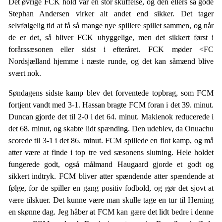
Det øvrige FCK hold var en stor skuffelse, og den ellers så gode
Stephan Andersen virker alt andet end sikker. Det tager
selvfølgelig tid at få så mange nye spillere spillet sammen, og når
de er det, så bliver FCK uhyggelige, men det sikkert først i
forårssæsonen eller sidst i efteråret. FCK møder <FC
Nordsjælland hjemme i næste runde, og det kan såmænd blive
svært nok.
Søndagens sidste kamp blev det forventede topbrag, som FCM
fortjent vandt med 3-1. Hassan bragte FCM foran i det 39. minut.
Duncan gjorde det til 2-0 i det 64. minut. Makienok reducerede i
det 68. minut, og skabte lidt spænding. Den udeblev, da Onuachu
scorede til 3-1 i det 86. minut. FCM spillede en flot kamp, og må
atter være at finde i top tre ved sæsonens slutning. Hele holdet
fungerede godt, også målmand Haugaard gjorde et godt og
sikkert indtryk. FCM bliver atter spændende atter spændende at
følge, for de spiller en gang positiv fodbold, og gør det sjovt at
være tilskuer. Det kunne være man skulle tage en tur til Herning
en skønne dag. Jeg håber at FCM kan gære det lidt bedre i denne