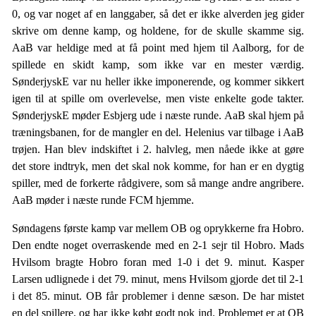
0, og var noget af en langgaber, så det er ikke alverden jeg gider
skrive om denne kamp, og holdene, for de skulle skamme sig.
AaB var heldige med at få point med hjem til Aalborg, for de
spillede en skidt kamp, som ikke var en mester værdig.
SønderjyskE var nu heller ikke imponerende, og kommer sikkert
igen til at spille om overlevelse, men viste enkelte gode takter.
SønderjyskE møder Esbjerg ude i næste runde. AaB skal hjem på
træningsbanen, for de mangler en del. Helenius var tilbage i AaB
trøjen. Han blev indskiftet i 2. halvleg, men nåede ikke at gøre
det store indtryk, men det skal nok komme, for han er en dygtig
spiller, med de forkerte rådgivere, som så mange andre angribere.
AaB møder i næste runde FCM hjemme.
Søndagens første kamp var mellem OB og oprykkerne fra Hobro.
Den endte noget overraskende med en 2-1 sejr til Hobro. Mads
Hvilsom bragte Hobro foran med 1-0 i det 9. minut. Kasper
Larsen udlignede i det 79. minut, mens Hvilsom gjorde det til 2-1
i det 85. minut. OB får problemer i denne sæson. De har mistet
en del spillere, og har ikke købt godt nok ind. Problemet er at OB