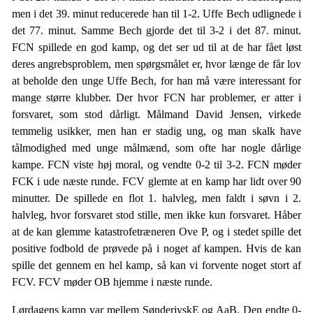
men i det 39. minut reducerede han til 1-2. Uffe Bech udlignede i
det 77. minut. Samme Bech gjorde det til 3-2 i det 87. minut.
FCN spillede en god kamp, og det ser ud til at de har fået løst
deres angrebsproblem, men spørgsmålet er, hvor længe de får lov
at beholde den unge Uffe Bech, for han må være interessant for
mange større klubber. Der hvor FCN har problemer, er atter i
forsvaret, som stod dårligt. Målmand David Jensen, virkede
temmelig usikker, men han er stadig ung, og man skalk have
tålmodighed med unge målmænd, som ofte har nogle dårlige
kampe. FCN viste høj moral, og vendte 0-2 til 3-2. FCN møder
FCK i ude næste runde. FCV glemte at en kamp har lidt over 90
minutter. De spillede en flot 1. halvleg, men faldt i søvn i 2.
halvleg, hvor forsvaret stod stille, men ikke kun forsvaret. Håber
at de kan glemme katastrofetræneren Ove P, og i stedet spille det
positive fodbold de prøvede på i noget af kampen. Hvis de kan
spille det gennem en hel kamp, så kan vi forvente noget stort af
FCV. FCV møder OB hjemme i næste runde.
Lørdagens kamp var mellem SønderjyskE og AaB. Den endte 0-