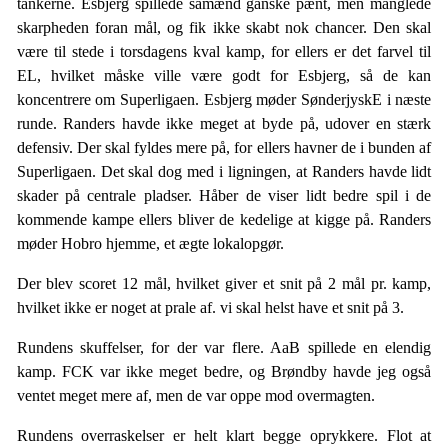
tankerne. Esbjerg spillede såmænd ganske pænt, men manglede
skarpheden foran mål, og fik ikke skabt nok chancer. Den skal
være til stede i torsdagens kval kamp, for ellers er det farvel til
EL, hvilket måske ville være godt for Esbjerg, så de kan
koncentrere om Superligaen. Esbjerg møder SønderjyskE i næste
runde. Randers havde ikke meget at byde på, udover en stærk
defensiv. Der skal fyldes mere på, for ellers havner de i bunden af
Superligaen. Det skal dog med i ligningen, at Randers havde lidt
skader på centrale pladser. Håber de viser lidt bedre spil i de
kommende kampe ellers bliver de kedelige at kigge på. Randers
møder Hobro hjemme, et ægte lokalopgør.
Der blev scoret 12 mål, hvilket giver et snit på 2 mål pr. kamp,
hvilket ikke er noget at prale af. vi skal helst have et snit på 3.
Rundens skuffelser, for der var flere. AaB spillede en elendig
kamp. FCK var ikke meget bedre, og Brøndby havde jeg også
ventet meget mere af, men de var oppe mod overmagten.
Rundens overraskelser er helt klart begge oprykkere. Flot at