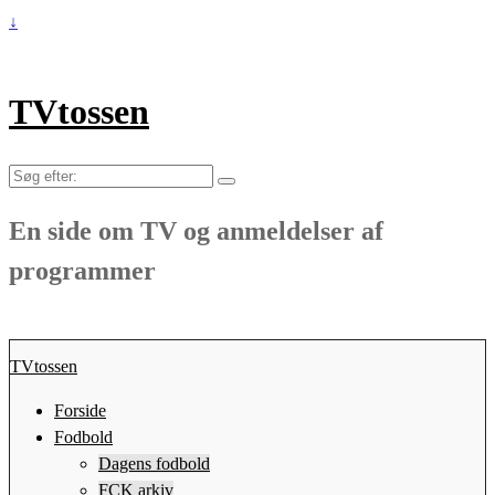
↓
TVtossen
Søg
efter:
En side om TV og anmeldelser af
programmer
TVtossen
Forside
Fodbold
Dagens fodbold
FCK arkiv