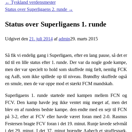
←
Tyskland verdensmester
Status over Superligaens 2. runde
→
Status over Superligaens 1. runde
Udgivet den
21. juli 2014
af
admin
29. marts 2015
Så fik vi endelig gang i Superligaen, efter en lang pause, så det er
tid til en lille status efter 1. runde. Der var da nogle gode kampe,
men der var specielt to hold som skuffede mig fælt, nemlig FCK
og AaB, som ikke spillede op til niveau. Brøndby skuffede også
en smule, men de var oppe mod et stærkt FCM mandskab.
Superligaens 1. runde startede med kampen mellem FCN og
FCV. Den kamp havde jeg ikke ventet mig meget af, men det
blev en af rundens bedste kampe. den endte med en sejr til FCN
på 3-2, efter at FCV eller havde været foran med 2-0. Rasmus
Festersen bragte FCV foran i det 19. minut. Runje lavede selvmål
i det 29. minut. I det 37. minut brændte Aabech et straffespark,