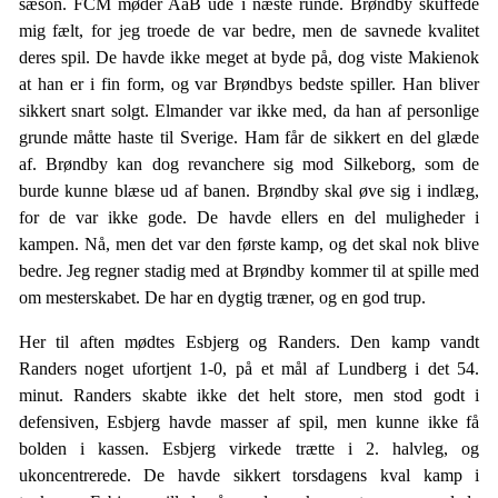
sæson. FCM møder AaB ude i næste runde. Brøndby skuffede
mig fælt, for jeg troede de var bedre, men de savnede kvalitet
deres spil. De havde ikke meget at byde på, dog viste Makienok
at han er i fin form, og var Brøndbys bedste spiller. Han bliver
sikkert snart solgt. Elmander var ikke med, da han af personlige
grunde måtte haste til Sverige. Ham får de sikkert en del glæde
af. Brøndby kan dog revanchere sig mod Silkeborg, som de
burde kunne blæse ud af banen. Brøndby skal øve sig i indlæg,
for de var ikke gode. De havde ellers en del muligheder i
kampen. Nå, men det var den første kamp, og det skal nok blive
bedre. Jeg regner stadig med at Brøndby kommer til at spille med
om mesterskabet. De har en dygtig træner, og en god trup.
Her til aften mødtes Esbjerg og Randers. Den kamp vandt
Randers noget ufortjent 1-0, på et mål af Lundberg i det 54.
minut. Randers skabte ikke det helt store, men stod godt i
defensiven, Esbjerg havde masser af spil, men kunne ikke få
bolden i kassen. Esbjerg virkede trætte i 2. halvleg, og
ukoncentrerede. De havde sikkert torsdagens kval kamp i