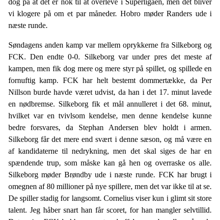
dog på at det er nok til at overleve i Superligaen, men det bliver
vi klogere på om et par måneder. Hobro møder Randers ude i
næste runde.
Søndagens anden kamp var mellem oprykkerne fra Silkeborg og
FCK. Den endte 0-0. Silkeborg var under pres det meste af
kampen, men fik dog mere og mere styr på spillet, og spillede en
fornuftig kamp. FCK har helt bestemt dommertække, da Per
Nillson burde havde været udvist, da han i det 17. minut lavede
en nødbremse. Silkeborg fik et mål annulleret i det 68. minut,
hvilket var en tvivlsom kendelse, men denne kendelse kunne
bedre forsvares, da Stephan Andersen blev holdt i armen.
Silkeborg får det mere end svært i denne sæson, og må være en
af kandidaterne til nedrykning, men det skal siges de har en
spændende trup, som måske kan gå hen og overraske os alle.
Silkeborg møder Brøndby ude i næste runde. FCK har brugt i
omegnen af 80 millioner på nye spillere, men det var ikke til at se.
De spiller stadig for langsomt. Cornelius viser kun i glimt sit store
talent. Jeg håber snart han får scoret, for han mangler selvtillid.