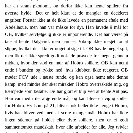
har en stram økonomi, og derfor ikke kan hente spillere fra
øverste hylde. Det er helt klart at de mangler en decideret
angriber. Forstår ikke at de ikke lavede en permanent aftale med
Abdellaoue, men han var måske for dyr. Han lavede 9 mål for
OB, hvilket selvfølgelig ikke er imponerende. Det har været på
tale at hente Dalgaard, men ham er Viborg ikke meget for at
slippe, hvilket der ikke er noget at sige til. OB havde meget spil,
men fik det ikke spredt godt nok. de prøvede for meget gennem
midten, hvor der stod en mur af Hobro spillere. OB kan nemt
ende i bunden og rykke ned, hvis klubben ikke reagerer. OB
møder FCV ude i næste runde, og kan også nemt tabe denne
kamp, med mindre der sker mirakler. Hobro overraskede mig, og
kæmpede som besatte. De har gjort et kup ved at hente Antipas.
Han var med i det afgørende mål, og kan blive en vigtig spiller
for Hobro. Hvilsom på 21, bliver nok heller ikke længe i Hobro,
hvis han bliver ved med at score mange mål. Hobro har ikke
ingen stjerner på holdet eller dyre spillere, men er et godt
sammentømret mandskab, hvor alle arbejder for alle. Jeg tvivler