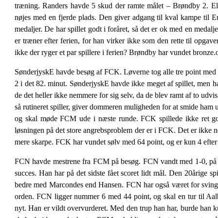
træning. Randers havde 5 skud der ramte målet – Brøndby 2. Ell
nøjes med en fjerde plads. Den giver adgang til kval kampe til
medaljer. De har spillet godt i foråret, så det er ok med en medal
er træner efter ferien, for han virker ikke som den rette til opgave
ikke der ryger et par spillere i ferien? Brøndby har vundet bronz
SønderjyskE havde besøg af FCK. Løverne tog alle tre point med hje
2 i det 82. minut. SønderjyskE havde ikke meget af spillet, men ha
de det heller ikke nemmere for sig selv, da de blev ramt af to udvis
så rutineret spiller, giver dommeren muligheden for at smide ham
og skal møde FCM ude i næste runde. FCK spillede ikke ret godt,
løsningen på det store angrebsproblem der er i FCK. Det er ikke no
mere skarpe. FCK har vundet sølv med 64 point, og er kun 4 eft
FCN havde mestrene fra FCM på besøg. FCN vandt med 1-0, på et må
succes. Han har på det sidste fået scoret lidt mål. Den 20årige 
bedre med Marcondes end Hansen. FCN har også været for svingende,
orden. FCN ligger nummer 6 med 44 point, og skal en tur til Aalb
nyt. Han er vildt overvurderet. Med den trup han har, burde han