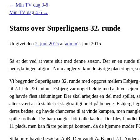
←
Min TV dag 3-6
Min TV dag 4-6
→
Status over Superligaens 32. runde
Udgivet den
2. juni 2015
af
admin
2. juni 2015
Så er det ved at være slut med denne sæson. Der er en runde tilb
nedrykningen afgjort. Nu mangler vi kun de øvrige placeringer, s
Vi begynder Superligaens 32. runde med opgøret mellem Esbjerg og
til 2-1 i det 90. minut. Esbjerg var noget heldig med at hive sejr
og havde flest afslutninger. Der skal arbejdes en del med spillet, så
atter svært at få stablet et slagkraftigt hold på benene. Esbjerg
deres bedste, og havde chancerne til at vinde kampen, men mangled
spille fodbold. De har manglet lidt i alle kæder. Der blev handlet 
11 plads, men kan få tre point på kontoen, da de hjemme møder 
Silkeborg havde besøg af AaB. Den vandt AaB med 2-1. Anders K til