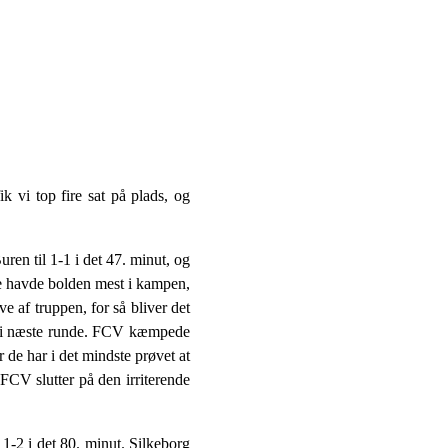
k vi top fire sat på plads, og
en til 1-1 i det 47. minut, og
 De havde bolden mest i kampen,
ve af truppen, for så bliver det
dby i næste runde. FCV kæmpede
de har i det mindste prøvet at
 FCV slutter på den irriterende
1-2 i det 80. minut. Silkeborg