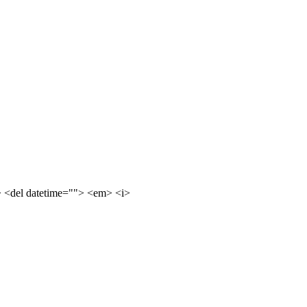
e> <del datetime=""> <em> <i>