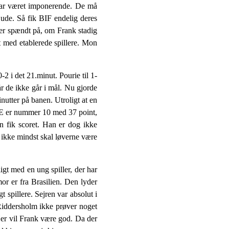
 har været imponerende. De må
ude. Så fik BIF endelig deres
g er spændt på, om Frank stadig
ent med etablerede spillere. Mon
2 i det 21.minut. Pourie til 1-
år de ikke går i mål. Nu gjorde
inutter på banen. Utroligt at en
skE er nummer 10 med 37 point,
n fik scoret. Han er dog ikke
g ikke mindst skal løverne være
gt med en ung spiller, der har
or er fra Brasilien. Den lyder
spillere. Sejren var absolut i
 Riddersholm ikke prøver noget
er vil Frank være god. Da der