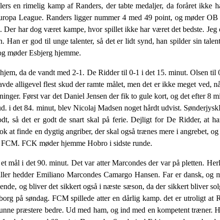
ers en rimelig kamp af Randers, der tabte medaljer, da foråret ikke
 Europa League. Randers ligger nummer 4 med 49 point, og møder OB 
je. Der har dog været kampe, hvor spillet ikke har været det bedste. Je
n. Han er god til unge talenter, så det er lidt synd, han spilder sin tal
e.og møder Esbjerg hjemme.
m, da de vandt med 2-1. De Ridder til 0-1 i det 15. minut. Olsen til 0-
vde alligevel flest skud der ramte målet, men det er ikke meget ved, n
ninger. Først var det Daniel Jensen der fik to gule kort, og det efter 8 m
 ud. i det 84. minut, blev Nicolaj Madsen noget hårdt udvist. Sønderjy
 så det er godt de snart skal på ferie. Dejligt for De Ridder, at ha
k at finde en dygtig angriber, der skal også trænes mere i angrebet, o
er FCM. FCK møder hjemme Hobro i sidste runde.
l i det 90. minut. Det var atter Marcondes der var på pletten. Herli
spiller hedder Emiliano Marcondes Camargo Hansen. Far er dansk, og m
 og bliver det sikkert også i næste sæson, da der sikkert bliver solgt 
org på søndag. FCM spillede atter en dårlig kamp. det er utroligt at
 kunne præstere bedre. Ud med ham, og ind med en kompetent træner. H