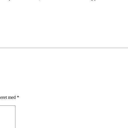
keret med
*