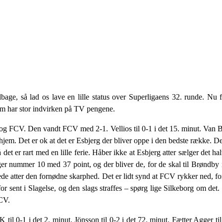
age, så lad os lave en lille status over Superligaens 32. runde. Nu fi
om har stor indvirken på TV pengene.
 FCV. Den vandt FCV med 2-1. Vellios til 0-1 i det 15. minut. Van Bur
en hjem. Det er ok at det er Esbjerg der bliver oppe i den bedste række.
 det er rart med en lille ferie. Håber ikke at Esbjerg atter sælger det hal
 ligger nummer 10 med 37 point, og der bliver de, for de skal til Brøn
e atter den fornødne skarphed. Det er lidt synd at FCV rykker ned, for 
for sent i Slagelse, og den slags straffes – spørg lige Silkeborg om det.
FCV.
 0-1 i det 2. minut. Jönsson til 0-2 i det 72. minut. Fætter Agger til 