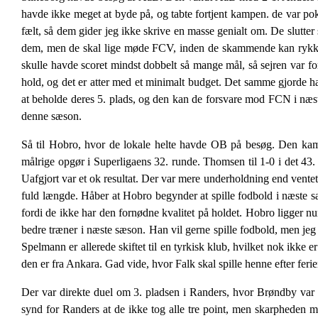
havde ikke meget at byde på, og tabte fortjent kampen. de var po
fælt, så dem gider jeg ikke skrive en masse genialt om. De slutter
dem, men de skal lige møde FCV, inden de skammende kan rykke n
skulle havde scoret mindst dobbelt så mange mål, så sejren var fo
hold, og det er atter med et minimalt budget. Det samme gjord
at beholde deres 5. plads, og den kan de forsvare mod FCN i næst
denne sæson.
Så til Hobro, hvor de lokale helte havde OB på besøg. Den kamp
målrige opgør i Superligaens 32. runde. Thomsen til 1-0 i det 43. m
Uafgjort var et ok resultat. Der var mere underholdning end vente
fuld længde. Håber at Hobro begynder at spille fodbold i næste s
fordi de ikke har den fornødne kvalitet på holdet. Hobro ligger
bedre træner i næste sæson. Han vil gerne spille fodbold, men jeg ve
Spelmann er allerede skiftet til en tyrkisk klub, hvilket nok ikke e
den er fra Ankara. Gad vide, hvor Falk skal spille henne efter fe
Der var direkte duel om 3. pladsen i Randers, hvor Brøndby var på
synd for Randers at de ikke tog alle tre point, men skarpheden ma