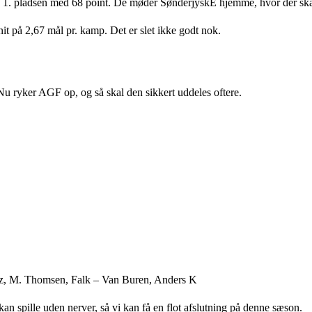
på 1. pladsen med 68 point. De møder SønderjyskE hjemme, hvor der skal
nit på 2,67 mål pr. kamp. Det er slet ikke godt nok.
 Nu ryker AGF op, og så skal den sikkert uddeles oftere.
z, M. Thomsen, Falk – Van Buren, Anders K
an spille uden nerver, så vi kan få en flot afslutning på denne sæson.