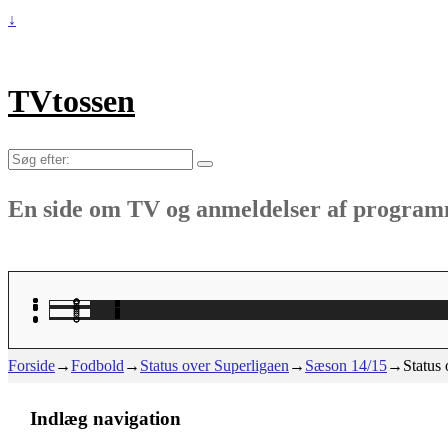
↓
TVtossen
Søg
efter:
En side om TV og anmeldelser af progra
Forside
→
Fodbold
→
Status over Superligaen
→
Sæson 14/15
→
Status
Indlæg navigation