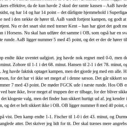
kkers effektive, da de kun havde 2 skud der ramte kassen – AaB havde
 sidst, og har 14 og har 14 point – det dårligste hjemmehold i Superliga
ed i den række de hører til. AaB vandt fortjent kampen, og godt at d
rtjent. Nu er det snart slut med træner Kent – han har gjort det godt 
e han i Horsens. Nu skal han udføre det samme i OB, som også har e
e runde. AaB ligger nummer 5 med 45 point, og det er der de hører til
 endte ikke uventet uafgjort. jeg havde nok regnet med 0-0, men de
inut. Zohore til 1-1 i det 68. minut. Hansen til 2-1 i det 78. minut, og
t. Jeg havde faktisk optaget kampen, men det gjorde jeg med em alle. Ha
æson, for det har vi ikke set meget af i denne sæson. Det går sikker
 nummer 7 med 43 point. De møder FGCK ude i næste runde. Hos OB er d
d bare ikke, hvor meget af truppen der er tilbage, for der bliver sikkert
r det klogeste valg, men det finder han sikkert hurtigt ud af. jeg kender
rien, og det er helt sikkert ikke i OB. OB ligger nummer 8 med 40 poin
 vist. Den kamp endte 1-1. Fischer til 1-0 i det 43. minut, og Durmesi
nglede atter. Det skriver jeg lidt for tit. Der skal trænes mere angreb