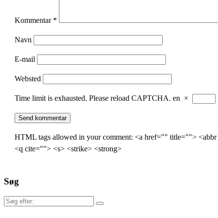
Kommentar
*
Navn
E-mail
Websted
Time limit is exhausted. Please reload CAPTCHA.
en
×
HTML tags allowed in your comment: <a href="" title=""> <abbr
<q cite=""> <s> <strike> <strong>
Søg
Søg
efter: