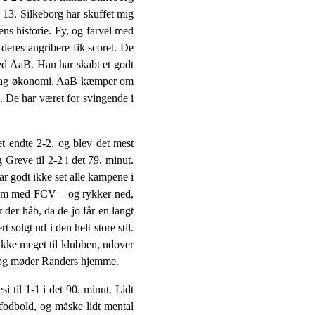
 13. Silkeborg har skuffet mig
ens historie. Fy, og farvel med
eres angribere fik scoret. De
med AaB. Han har skabt et godt
n svag økonomi. AaB kæmper om
. De har været for svingende i
t endte 2-2, og blev det mest
 Greve til 2-2 i det 79. minut.
r godt ikke set alle kampene i
t som med FCV – og rykker ned,
er håb, da de jo får en langt
 solgt ud i den helt store stil.
 ikke meget til klubben, udover
t, og møder Randers hjemme.
 til 1-1 i det 90. minut. Lidt
sfodbold, og måske lidt mental