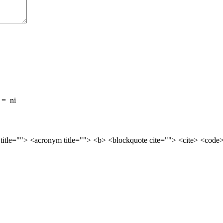
=
ni
 title=""> <acronym title=""> <b> <blockquote cite=""> <cite> <cod