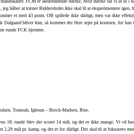
gge mandskaber. FCM er skræmmende stærke, hvor stærke får vi at se i
jeg håber at træner Riddersholm ikke skal til at eksperimentere igen, ha
ummer et med 43 point. OB spillede ikke dårligt, men var ikke effekt
år Dalgaard bliver klar, så kommer der flere sejre på kontoen, for han
æste runde FCK hjemme.
oulsen, Toutouh, Igboun – Brock-Madsen, Rise.
gaens 18. runde blev der scoret 14 mål, og det er ikke mange. Vi vil h
et 2,29 mål pr. kamp, og det er for dårligt. Der skal til at fokuseres m