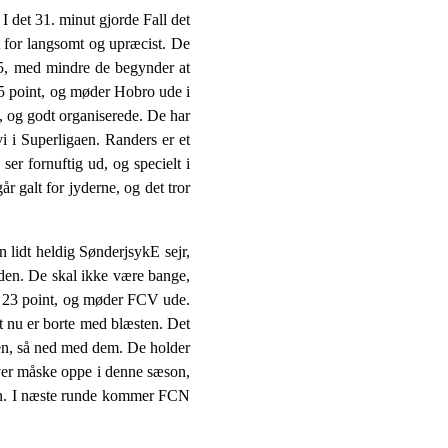
det 31. minut gjorde Fall det
lt for langsomt og upræcist. De
 5, med mindre de begynder at
25 point, og møder Hobro ude i
, og godt organiserede. De har
vi i Superligaen. Randers er et
ser fornuftig ud, og specielt i
r galt for jyderne, og det tror
lidt heldig SønderjsykE sejr,
nden. De skal ikke være bange,
ed 23 point, og møder FCV ude.
t nu er borte med blæsten. Det
gaen, så ned med dem. De holder
liver måske oppe i denne sæson,
gen. I næste runde kommer FCN