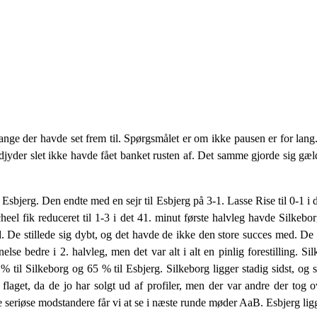
mange der havde set frem til. Spørgsmålet er om ikke pausen er for lang
jyder slet ikke havde fået banket rusten af. Det samme gjorde sig gæld
jerg. Den endte med en sejr til Esbjerg på 3-1. Lasse Rise til 0-1 i d
heel fik reduceret til 1-3 i det 41. minut første halvleg havde Silkebor
ld. De stillede sig dybt, og det havde de ikke den store succes med. De
lse bedre i 2. halvleg, men det var alt i alt en pinlig forestilling. S
til Silkeborg og 65 % til Esbjerg. Silkeborg ligger stadig sidst, og 
flaget, da de jo har solgt ud af profiler, men der var andre der tog o
e seriøse modstandere får vi at se i næste runde møder AaB. Esbjerg l