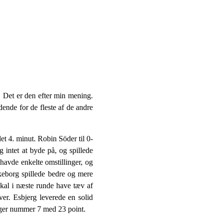
. Det er den efter min mening.
ende for de fleste af de andre
et 4. minut. Robin Söder til 0-
g intet at byde på, og spillede
 havde enkelte omstillinger, og
ilkeborg spillede bedre og mere
skal i næste runde have tæv af
ver. Esbjerg leverede en solid
igger nummer 7 med 23 point.