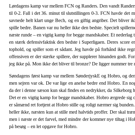
Lørdagens kamp var mellem FCN og Randers. Den vandt Randers me
til 0-2. Fall i det 36. minut til slutstillingen 0-3. FCN havde det
savnede helt klart unge Bech, og en giftig angriber. Det bliver
spille bedre. Banen var nu heller ikke den bedste. Specielt spil
næste runde – en vigtig kamp for begge mandskaber. Et nederlag t
en stærk defensivfaktisk den bedste i Superligaen. Deres score er 
tophold, og spiller som et sådant. Jeg havde på forhånd ikke regne
offensiven er der stærke spillere, der supplerer hinanden godt. For
jeg ikke på. Mon ikke det bliver til bronze? De ligger nummer tre
Søndagens først kamp var mellem SønderjyskE og Hobro, og den v
men sejren var ok. De var lige en anelse bedre end Hobro. En nog
da der i denne sæson kun skal findes en nedrykker, da Silkeborg 
Det er en vigtig kamp for begge mandskaber. Hobro ærgrede sig ov
er såmænd ret fortjent at Hobro stille og roligt nærmer sig bunden.
heller ikke, næsten kun at stille med halvtids proffer. Der skal tr
men i næste er det farvel, med mindre der kommer nye tiltag i 
på besøg – en let opgave for Hobro.