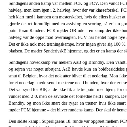
Søndagens anden kamp var mellem FCK og FCV. Den vandt FCK med 
halvleg, men kom igen i 2. halvleg, hvor der var klasseforskel. F
helt klart med i kampen om mesterskabet, hvis de ellers husker at
gjorde det ret fornuftigt med en assist og en scoring, så er han
point foran Randers. FCK møder OB ude – en kamp der ikke burde
halvleg var de oppe mod overmagten. FCV har hentet nogle nye spill
Det er ikke nok med træningskampe, hvor ingen giver sig 100 %, 
pladsen. De møder SønderjyskE hjemme, og det er en kamp der skal v
Søndagens hovedkamp var mellem AaB og Brøndby. Den vandt AaB m
og sejren var noget ufortjent. AaB havde kun en boldbesiddelse p
smut til Belgien, hvor det nok atter bliver til et nederlag. Mon ikk
for et nederlag havde sendt mestrene ned i bunden, hvor der er t
Det var synd for BIF, at de ikke fik alle tre point med hjem, for 
vundet med 2-0, men de savnede det fornødne held i kampen. Det var
Brøndby, og mon ikke snart der ryger en træner, hvis ikke snar
møder FCM hjemme – det bliver rundens kamp. Der skal dr hentes po
Den sidste kamp i Superligaens 18. runde var opgøret mellem FCM 