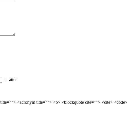
=
atten
 title=""> <acronym title=""> <b> <blockquote cite=""> <cite> <cod