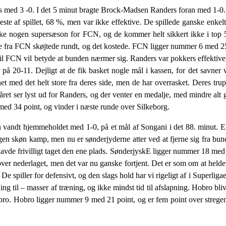
d 3 -0. I det 5 minut bragte Brock-Madsen Randers foran med 1-0. I 
 meste af spillet, 68 %, men var ikke effektive. De spillede ganske enke
 ikke nogen supersæson for FCN, og de kommer helt sikkert ikke i top
lerne fra FCN skøjtede rundt, og det kostede. FCN ligger nummer 6 med 
il FCN vil betyde at bunden nærmer sig. Randers var pokkers effektive
på 20-11. Dejligt at de fik basket nogle mål i kassen, for det savner 
t med det helt store fra deres side, men de har overrasket. Deres trup 
året ser lyst ud for Randers, og der venter en medalje, med mindre alt gå
 med 34 point, og vinder i næste runde over Silkeborg.
andt hjemmeholdet med 1-0, på et mål af Songani i det 88. minut. En 
en skøn kamp, men nu er sønderjyderne atter ved at fjerne sig fra bu
havde frivilligt taget den ene plads. SønderjyskE ligger nummer 18 m
er nederlaget, men det var nu ganske fortjent. Det er som om at helde
 De spiller for defensivt, og den slags hold har vi rigeligt af i Superli
æning til – masser af træning, og ikke mindst tid til afslapning. Hobro b
Hobro. Hobro ligger nummer 9 med 21 point, og er fem point over stre