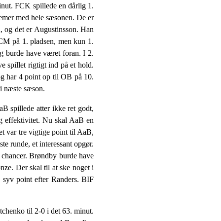
ut. FCK spillede en dårlig 1.
blemer med hele sæsonen. De er
n, og det er Augustinsson. Han
 FCM på 1. pladsen, men kun 1.
 burde have været foran. I 2.
spillet rigtigt ind på et hold.
 har 4 point op til OB på 10.
 i næste sæson.
spillede atter ikke ret godt,
g effektivitet. Nu skal AaB en
t var tre vigtige point til AaB,
e runde, et interessant opgør.
nge chancer. Brøndby burde have
ze. Der skal til at ske noget i
 syv point efter Randers. BIF
henko til 2-0 i det 63. minut.