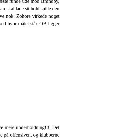
 næste runde ude mod Brøndby,
n skal lade sit hold spille den
ive nok. Zohore virkede noget
 ved hvor målet står. OB ligger
ave mere underholdning!!!. Det
ere på offensiven, og klubberne