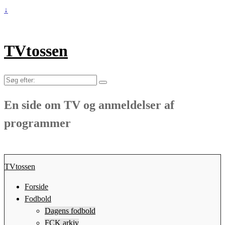
↓
TVtossen
Søg
efter:
En side om TV og anmeldelser af
programmer
TVtossen
Forside
Fodbold
Dagens fodbold
FCK arkiv