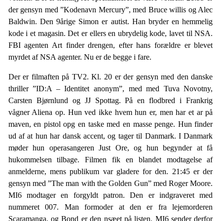
der gensyn med ”Kodenavn Mercury”, med Bruce willis og Alec
Baldwin. Den 9årige Simon er autist. Han bryder en hemmelig
kode i et magasin. Det er ellers en ubrydelig kode, lavet til NSA.
FBI agenten Art finder drengen, efter hans forældre er blevet
myrdet af NSA agenter. Nu er de begge i fare.
Der er filmaften på TV2. Kl. 20 er der gensyn med den danske
thriller ”ID:A – Identitet anonym”, med med Tuva Novotny,
Carsten Bjørnlund og JJ Spottag. På en flodbred i Frankrig
vågner Aliena op. Hun ved ikke hvem hun er, men har et ar på
maven, en pistol opg en taske med en masse penge. Hun finder
ud af at hun har dansk accent, og tager til Danmark. I Danmark
møder hun operasangeren Just Ore, og hun begynder at få
hukommelsen tilbage. Filmen fik en blandet modtagelse af
anmelderne, mens publikum var gladere for den. 21:45 er der
gensyn med ”The man with the Golden Gun” med Roger Moore.
MI6 modtager en forgyldt patron. Den er indgraveret med
nummeret 007. Man formoder at den er fra lejemorderen
Scaramanga, og Bond er den nsæet på listen. MI6 sender derfor