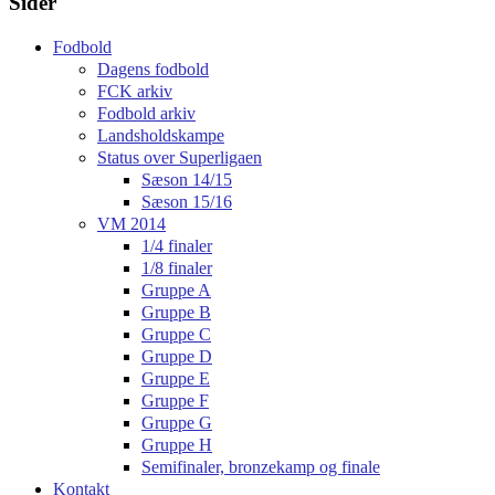
Sider
Fodbold
Dagens fodbold
FCK arkiv
Fodbold arkiv
Landsholdskampe
Status over Superligaen
Sæson 14/15
Sæson 15/16
VM 2014
1/4 finaler
1/8 finaler
Gruppe A
Gruppe B
Gruppe C
Gruppe D
Gruppe E
Gruppe F
Gruppe G
Gruppe H
Semifinaler, bronzekamp og finale
Kontakt