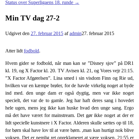
Status over Superligaens 18. runde
→
Min TV dag 27-2
Udgivet den
27. februar 2015
af
admin
27. februar 2015
Atter lidt
fodbold
.
Hvem gider se fodbold, når man kan se ”Disney sjov” på DR1
kl. 19, og X Factor kl. 20. TV Avisen kl. 21, og Vores vejr 21:15.
”X Factor Afgørelsen”. Lina smed i sin visdom Finn og Rie ud,
hvilken var en kæmpe brøler, for de havde virkelig noget at byde
ind med. den unge dam er også dygtig, men var ikke noget
specielt, det var de to gamle. Jeg har haft deres sang i hovedet
hele ugen, mens jeg ikke kan huske hvad den unge sang. Ergo
må det have været for mainstream. Det gør ikke noget at der er
lidt specielle kunstnere i X Factor. Alderen skulle sættes op til 18,
for børn skal have lov til at være børn. ,man kan hurtigt nok blive
voksen. Det er nemlig ret opreklameret at være voksen. 21:55 er