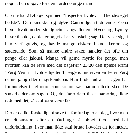
noget af en opgave for den nørdede unge mand.
Charlie har 21:45 gensyn med ”Inspector Lynley – til hendes eget
bedste”. Den smukke og døve Cambridge studerende Elena
bliver kvalt under sin løbetur langs floden. Hvers og Lynley
bliver tilkaldt, da det er noget af en vanskelig sag. Det viser sig at
hun varf gravis, og havde mange elskere blandt lærere og
studerende. Som så mange andre sager, handler det ofte om
penge eller jalousi. Mange vil gerne myrde for penge, men
hvordan kan de leve med det bagefter? 23:20 den nprske krimi
”Varg Veum – Kolde hjerter”I bergens underverden leder Varg
denne gang efter et søskendepar. Han finder ud af at sagen har
forbindelser til et mord som kommissær hamre efterforsker. De
samarbejder om sagen. Og det fører dem til en narkoring. Ikke
nok med det, så skal Varg være far.
Der er da lidt forskelligt at sove til, for fredag er en dag, hvor man
er lidt smadret efter en hård uge på jobbet. Godt med lidt
underholdning, hvor man ikke skal bruge hovedet alt for meget.