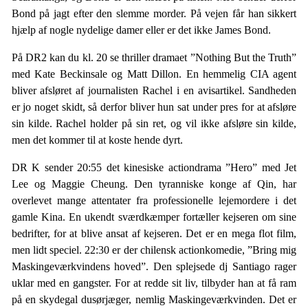
Bond på jagt efter den slemme morder. På vejen får han sikkert
hjælp af nogle nydelige damer eller er det ikke James Bond.
På DR2 kan du kl. 20 se thriller dramaet ”Nothing But the Truth”
med Kate Beckinsale og Matt Dillon. En hemmelig CIA agent
bliver afsløret af journalisten Rachel i en avisartikel. Sandheden
er jo noget skidt, så derfor bliver hun sat under pres for at afsløre
sin kilde. Rachel holder på sin ret, og vil ikke afsløre sin kilde,
men det kommer til at koste hende dyrt.
DR K sender 20:55 det kinesiske actiondrama ”Hero” med Jet
Lee og Maggie Cheung. Den tyranniske konge af Qin, har
overlevet mange attentater fra professionelle lejemordere i det
gamle Kina. En ukendt sværdkæmper fortæller kejseren om sine
bedrifter, for at blive ansat af kejseren. Det er en mega flot film,
men lidt speciel. 22:30 er der chilensk actionkomedie, ”Bring mig
Maskingeværkvindens hoved”. Den splejsede dj Santiago rager
uklar med en gangster. For at redde sit liv, tilbyder han at få ram
på en skydegal dusørjæger, nemlig Maskingeværkvinden. Det er