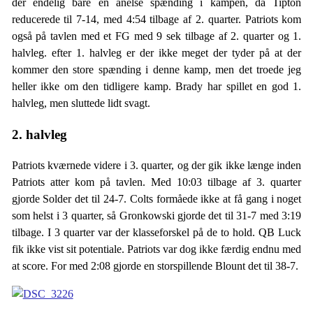
der endelig bare en anelse spænding i kampen, da Tipton
reducerede til 7-14, med 4:54 tilbage af 2. quarter. Patriots kom
også på tavlen med et FG med 9 sek tilbage af 2. quarter og 1.
halvleg. efter 1. halvleg er der ikke meget der tyder på at der
kommer den store spænding i denne kamp, men det troede jeg
heller ikke om den tidligere kamp. Brady har spillet en god 1.
halvleg, men sluttede lidt svagt.
2. halvleg
Patriots kværnede videre i 3. quarter, og der gik ikke længe inden
Patriots atter kom på tavlen. Med 10:03 tilbage af 3. quarter
gjorde Solder det til 24-7. Colts formåede ikke at få gang i noget
som helst i 3 quarter, så Gronkowski gjorde det til 31-7 med 3:19
tilbage. I 3 quarter var der klasseforskel på de to hold. QB Luck
fik ikke vist sit potentiale. Patriots var dog ikke færdig endnu med
at score. For med 2:08 gjorde en storspillende Blount det til 38-7.