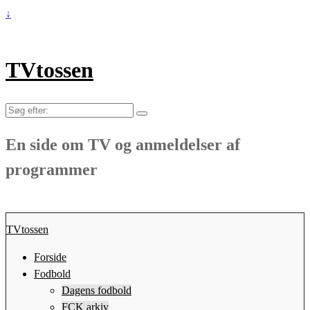
↓
TVtossen
Søg
efter:
En side om TV og anmeldelser af
programmer
TVtossen
Forside
Fodbold
Dagens fodbold
FCK arkiv