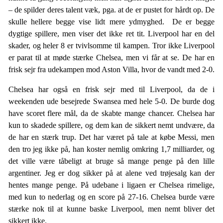
– de spilder deres talent væk, pga. at de er pustet for hårdt op. De
skulle hellere begge vise lidt mere ydmyghed. De er begge
dygtige spillere, men viser det ikke ret tit. Liverpool har en del
skader, og heler 8 er tvivlsomme til kampen. Tror ikke Liverpool
er parat til at møde stærke Chelsea, men vi får at se. De har en
frisk sejr fra udekampen mod Aston Villa, hvor de vandt med 2-0.
Chelsea har også en frisk sejr med til Liverpool, da de i
weekenden ude besejrede Swansea med hele 5-0. De burde dog
have scoret flere mål, da de skabte mange chancer. Chelsea har
kun to skadede spillere, og dem kan de sikkert nemt undvære, da
de har en stærk trup. Det har været på tale at købe Messi, men
den tro jeg ikke på, han koster nemlig omkring 1,7 milliarder, og
det ville være tåbeligt at bruge så mange penge på den lille
argentiner. Jeg er dog sikker på at alene ved trøjesalg kan der
hentes mange penge. På udebane i ligaen er Chelsea rimelige,
med kun to nederlag og en score på 27-16. Chelsea burde være
stærke nok til at kunne baske Liverpool, men nemt bliver det
sikkert ikke.