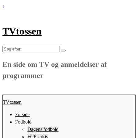
↓
TVtossen
Søg
efter:
En side om TV og anmeldelser af
programmer
TVtossen
Forside
Fodbold
Dagens fodbold
FCK arkiv