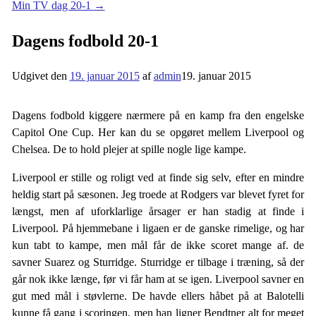
Min TV dag 20-1
→
Dagens fodbold 20-1
Udgivet den
19. januar 2015
af
admin
19. januar 2015
Dagens fodbold kiggere nærmere på en kamp fra den engelske
Capitol One Cup. Her kan du se opgøret mellem Liverpool og
Chelsea. De to hold plejer at spille nogle lige kampe.
Liverpool er stille og roligt ved at finde sig selv, efter en mindre
heldig start på sæsonen. Jeg troede at Rodgers var blevet fyret for
længst, men af uforklarlige årsager er han stadig at finde i
Liverpool. På hjemmebane i ligaen er de ganske rimelige, og har
kun tabt to kampe, men mål får de ikke scoret mange af. de
savner Suarez og Sturridge. Sturridge er tilbage i træning, så der
går nok ikke længe, før vi får ham at se igen. Liverpool savner en
gut med mål i støvlerne. De havde ellers håbet på at Balotelli
kunne få gang i scoringen, men han ligner Bendtner alt for meget