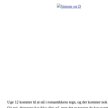
Uge 12 kommer til at stå i romantikkens tegn, og der kommer nok 
Og nej, drengene har ikke slips på, men det er tungen de har svært