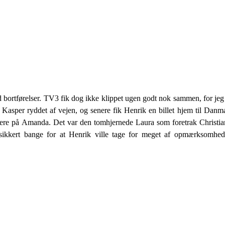
d bortførelser. TV3 fik dog ikke klippet ugen godt nok sammen, for jeg
 Kasper ryddet af vejen, og senere fik Henrik en billet hjem til Dan
tere på Amanda. Det var den tomhjernede Laura som foretrak Christian
r sikkert bange for at Henrik ville tage for meget af opmærksomhed