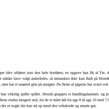
asper blev afsløret som den fæle bortfører, en opgave han fik af Fie,
e måske have valgt anderledes, så mistanken ikke kun fladt på Henr
, men har et smørret grin på ansigtet. De fleste af pigerne har svært ved ba
han virkelig spiller spillet. Henrik gruppen er handlingslammet, og 
tallene endnu længere ned, for de er dalet lidt fra uge 8 til uge 10 med 7.
 der er nogle der kan stå op imod den veltalende og smarte gut.