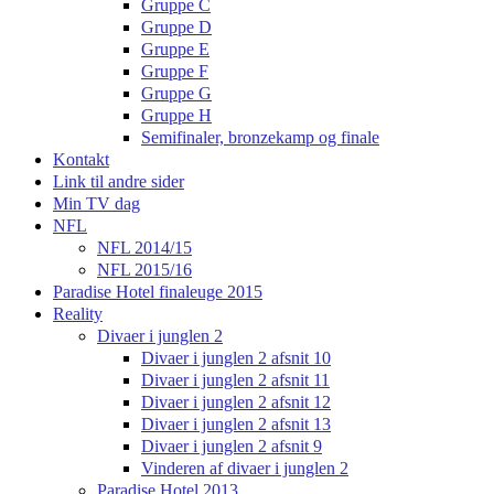
Gruppe C
Gruppe D
Gruppe E
Gruppe F
Gruppe G
Gruppe H
Semifinaler, bronzekamp og finale
Kontakt
Link til andre sider
Min TV dag
NFL
NFL 2014/15
NFL 2015/16
Paradise Hotel finaleuge 2015
Reality
Divaer i junglen 2
Divaer i junglen 2 afsnit 10
Divaer i junglen 2 afsnit 11
Divaer i junglen 2 afsnit 12
Divaer i junglen 2 afsnit 13
Divaer i junglen 2 afsnit 9
Vinderen af divaer i junglen 2
Paradise Hotel 2013