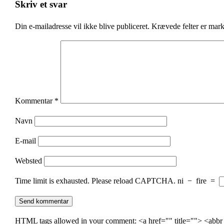
Skriv et svar
Din e-mailadresse vil ikke blive publiceret.
Krævede felter er mar
Kommentar
*
Navn
E-mail
Websted
Time limit is exhausted. Please reload CAPTCHA.
ni
−
fire
=
HTML tags allowed in your comment: <a href="" title=""> <abbr