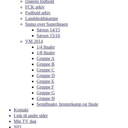
Dagens fodbold
FCK arkiv
Fodbold arkiv
Landsholdskampe
Status over Superligaen
Sæson 14/15
Sæson 15/16
VM 2014
1/4 finaler
1/8 finaler
Gruppe A
Gruppe B
Gruppe C
Gruppe D
Gruppe E
Gruppe F
Gruppe G
Gruppe H
Semifinaler, bronzekamp og finale
Kontakt
Link til andre sider
Min TV dag
NFL