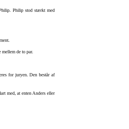
hilip. Philip stod stærkt med
ement.
e mellem de to par.
res for juryen. Den består af
art med, at enten Anders eller