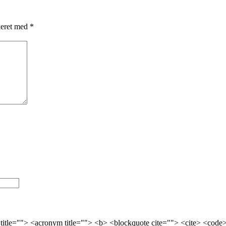
keret med
*
 title=""> <acronym title=""> <b> <blockquote cite=""> <cite> <cod