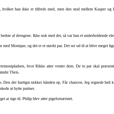
, hvilket han ikke er tilfreds med, men den stod mellem Kasper og P
 den bedste af drengene. Ikke nok med det, så var han et underholdende el
 med Monique, og det er et stærkt par. Det ser ud til at blive meget lig
emonipladsen, hvor Rikke atter venter dem. De to par skal præsente
indst Theis.
en. Den der hurtigst rækker hånden op. Får chancen. Jeg regnede helt kl
skede at bytte partner.
t at sige til. Philip blev atter pigefornærmet.