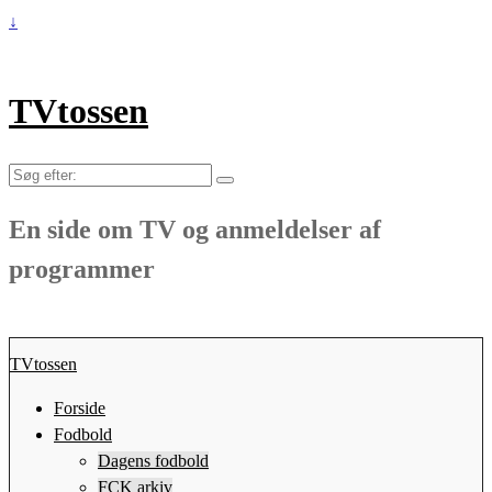
↓
TVtossen
Søg
efter:
En side om TV og anmeldelser af
programmer
TVtossen
Forside
Fodbold
Dagens fodbold
FCK arkiv