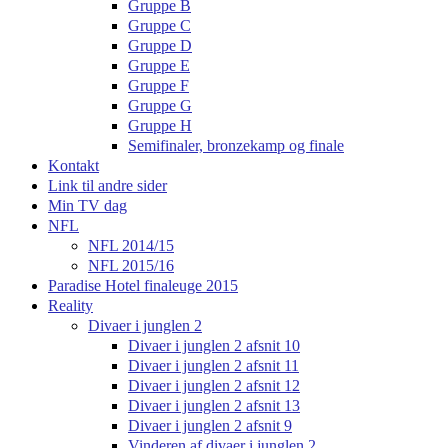
Gruppe B
Gruppe C
Gruppe D
Gruppe E
Gruppe F
Gruppe G
Gruppe H
Semifinaler, bronzekamp og finale
Kontakt
Link til andre sider
Min TV dag
NFL
NFL 2014/15
NFL 2015/16
Paradise Hotel finaleuge 2015
Reality
Divaer i junglen 2
Divaer i junglen 2 afsnit 10
Divaer i junglen 2 afsnit 11
Divaer i junglen 2 afsnit 12
Divaer i junglen 2 afsnit 13
Divaer i junglen 2 afsnit 9
Vinderen af divaer i junglen 2