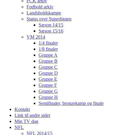
FCK arkiv
Fodbold arkiv
Landsholdskampe
Status over Superligaen
Sæson 14/15
Sæson 15/16
VM 2014
1/4 finaler
1/8 finaler
Gruppe A
Gruppe B
Gruppe C
Gruppe D
Gruppe E
Gruppe F
Gruppe G
Gruppe H
Semifinaler, bronzekamp og finale
Kontakt
Link til andre sider
Min TV dag
NFL
NFL 2014/15