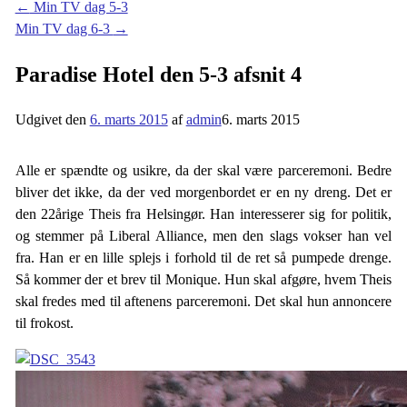
←
Min TV dag 5-3
Min TV dag 6-3
→
Paradise Hotel den 5-3 afsnit 4
Udgivet den
6. marts 2015
af
admin
6. marts 2015
Alle er spændte og usikre, da der skal være parceremoni. Bedre
bliver det ikke, da der ved morgenbordet er en ny dreng. Det er
den 22årige Theis fra Helsingør. Han interesserer sig for politik,
og stemmer på Liberal Alliance, men den slags vokser han vel
fra. Han er en lille splejs i forhold til de ret så pumpede drenge.
Så kommer der et brev til Monique. Hun skal afgøre, hvem Theis
skal fredes med til aftenens parceremoni. Det skal hun annoncere
til frokost.