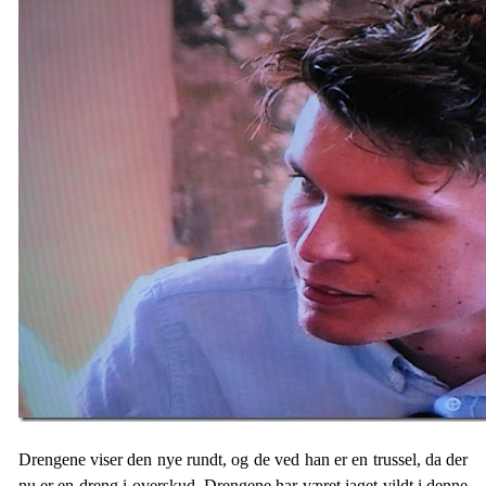
Drengene viser den nye rundt, og de ved han er en trussel, da der
nu er en dreng i overskud. Drengene har været jaget vildt i denne