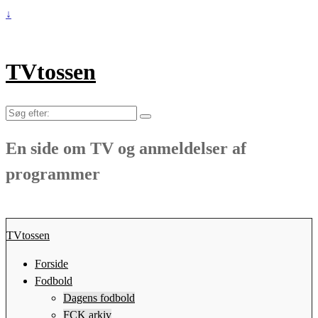
↓
TVtossen
Søg
efter:
En side om TV og anmeldelser af
programmer
TVtossen
Forside
Fodbold
Dagens fodbold
FCK arkiv