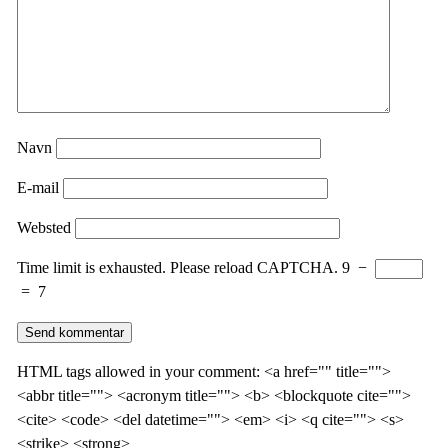
Navn
E-mail
Websted
Time limit is exhausted. Please reload CAPTCHA.
9
−
=
7
HTML tags allowed in your comment: <a href="" title="">
<abbr title=""> <acronym title=""> <b> <blockquote cite="">
<cite> <code> <del datetime=""> <em> <i> <q cite=""> <s>
<strike> <strong>