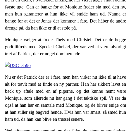
første uge. Can er bange for at Monique freder sig med den ny,
men hun garanterer at hun ikke vil smide ham ud. Nanna er
bange for at det er Jonas der kommer i fare. Det håber de andre
drenge på, da han ikke er til at stole på.
Monique vælger at frede Theis med Christel. Det er de begge
godt tilfreds med. Specielt Christel, der var ved at være alvorligt
træt af Patrick, der er noget dominerende.
Nu er det Patrick der er i fare, men han virker nu ikke til at have
alt for travlt med at finde en ny partner. Han har sikkert lavet en
back up aftale med en af pigerne, og det kunne nemt være
Monique, som allerede nu har gang i det taktiske spil. Vi ser da
også at han har en samtale med Monique, og de bliver enige om
at han stiller sig bagved hende. Hvis hun var smart, så smed hun
ham ud, da han kan blive en trussel senere.
Ved aftenens parceremoni er der ikke de store overraskelser.