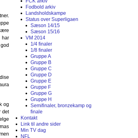
FCK arkiv
Fodbold arkiv
Landsholdskampe
tner.
Status over Superligaen
uppe
Sæson 14/15
være
Sæson 15/16
 har
VM 2014
1/4 finaler
 god
1/8 finaler
Gruppe A
Gruppe B
Gruppe C
Gruppe D
dise
Gruppe E
aura
Gruppe F
Gruppe G
Gruppe H
k og
Semifinaler, bronzekamp og
r det
finale
Kontakt
ælge
Link til andre sider
omas
Min TV dag
mmen
NFL