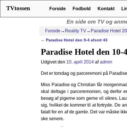
TVtossen
TVtossen
Forside
Fodbold
Kontakt
Li
En side om TV og anme
Forside
→
Reality TV
→
Paradise Hotel 2
←
Paradise Hotel den 9-4 afsnit 43
Indlæg navigation
Paradise Hotel den 10-4
Udgivet den
10. april 2014
af
admin
Det er torsdag og parceremoni på Paradise 
Miss Paradise og Christian får morgenmad 
skal deltage i parceremonien, og derfor e
besøg af pigerne som gerne vil sikres. La
sig, hvilket de kommer til at fortryde. De a
fatalt for en af de gamle. Det var måske ik
ske senere.