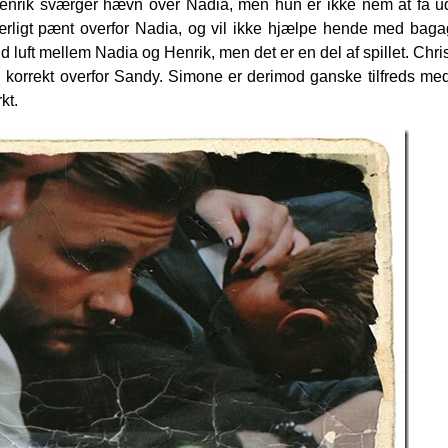
enrik sværger hævn over Nadia, men hun er ikke nem at få ud
særligt pænt overfor Nadia, og vil ikke hjælpe hende med baga
d luft mellem Nadia og Henrik, men det er en del af spillet. Chri
g korrekt overfor Sandy. Simone er derimod ganske tilfreds me
kt.