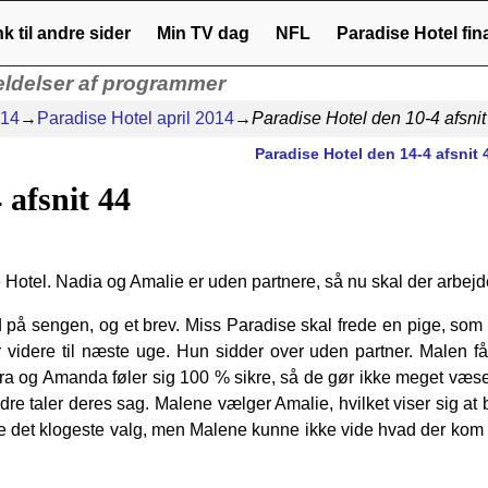
nk til andre sider
Min TV dag
NFL
Paradise Hotel fi
ldelser af programmer
014
→
Paradise Hotel april 2014
→
Paradise Hotel den 10-4 afsnit
Paradise Hotel den 14-4 afsnit
 afsnit 44
Hotel. Nadia og Amalie er uden partnere, så nu skal der arbejd
på sengen, og et brev. Miss Paradise skal frede en pige, som 
r videre til næste uge. Hun sidder over uden partner. Malen få
ura og Amanda føler sig 100 % sikre, så de gør ikke meget væse
ndre taler deres sag. Malene vælger Amalie, hvilket viser sig at 
ke det klogeste valg, men Malene kunne ikke vide hvad der kom t