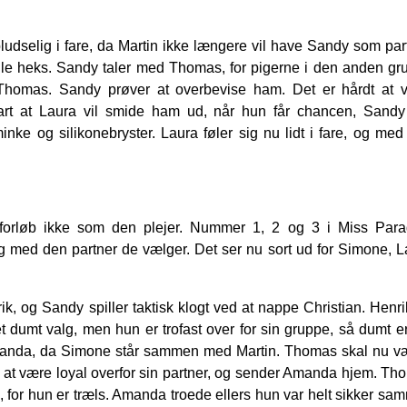
udselig i fare, da Martin ikke længere vil have Sandy som par
ille heks. Sandy taler med Thomas, for pigerne i den anden gr
 Thomas. Sandy prøver at overbevise ham. Det er hårdt at 
klart at Laura vil smide ham ud, når hun får chancen, Sandy
nke og silikonebryster. Laura føler sig nu lidt i fare, og med
orløb ikke som den plejer. Nummer 1, 2 og 3 i Miss Para
ig med den partner de vælger. Det ser nu sort ud for Simone, L
, og Sandy spiller taktisk klogt ved at nappe Christian. Henri
 et dumt valg, men hun er trofast over for sin gruppe, så dumt e
 Amanda, da Simone står sammen med Martin. Thomas skal nu v
t være loyal overfor sin partner, og sender Amanda hjem. Th
for hun er træls. Amanda troede ellers hun var helt sikker sa