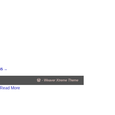
 45
→
-
Weaver Xtreme Theme
Read More