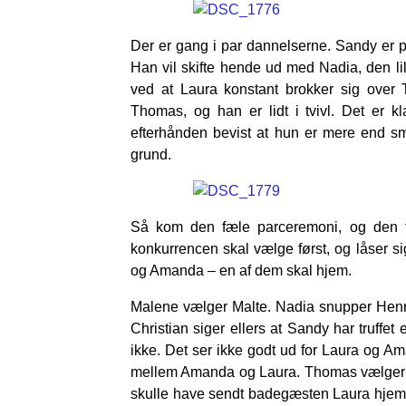
Der er gang i par dannelserne. Sandy er pl
Han vil skifte hende ud med Nadia, den l
ved at Laura konstant brokker sig over
Thomas, og han er lidt i tvivl. Det er 
efterhånden bevist at hun er mere end smi
grund.
Så kom den fæle parceremoni, og den f
konkurrencen skal vælge først, og låser s
og Amanda – en af dem skal hjem.
Malene vælger Malte. Nadia snupper Henrik
Christian siger ellers at Sandy har truffet
ikke. Det ser ikke godt ud for Laura og
mellem Amanda og Laura. Thomas vælger a
skulle have sendt badegæsten Laura hjem, 