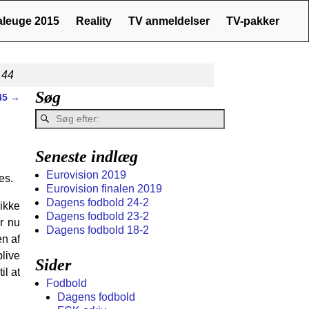
naleuge 2015
Reality
TV anmeldelser
TV-pakker
 44
Søg
 45
→
Seneste indlæg
Eurovision 2019
es.
Eurovision finalen 2019
Dagens fodbold 24-2
ikke
Dagens fodbold 23-2
r nu
Dagens fodbold 18-2
n af
blive
Sider
il at
Fodbold
Dagens fodbold