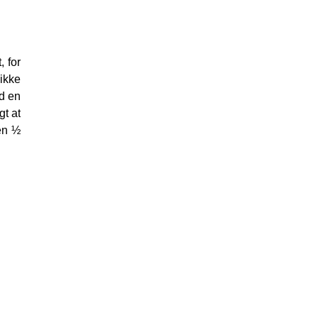
, for
 ikke
ed en
gt at
 en ½