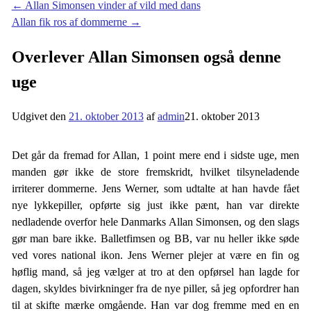
←
Allan Simonsen vinder af vild med dans
Allan fik ros af dommerne
→
Overlever Allan Simonsen også denne
uge
Udgivet den
21. oktober 2013
af
admin
21. oktober 2013
Det går da fremad for Allan, 1 point mere end i sidste uge, men
manden gør ikke de store fremskridt, hvilket tilsyneladende
irriterer dommerne. Jens Werner, som udtalte at han havde fået
nye lykkepiller, opførte sig just ikke pænt, han var direkte
nedladende overfor hele Danmarks Allan Simonsen, og den slags
gør man bare ikke. Balletfimsen og BB, var nu heller ikke søde
ved vores national ikon. Jens Werner plejer at være en fin og
høflig mand, så jeg vælger at tro at den opførsel han lagde for
dagen, skyldes bivirkninger fra de nye piller, så jeg opfordrer han
til at skifte mærke omgående. Han var dog fremme med en en