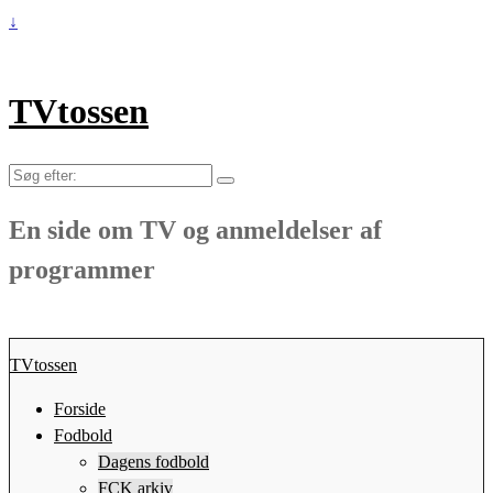
↓
TVtossen
Søg
efter:
En side om TV og anmeldelser af
programmer
TVtossen
Forside
Fodbold
Dagens fodbold
FCK arkiv