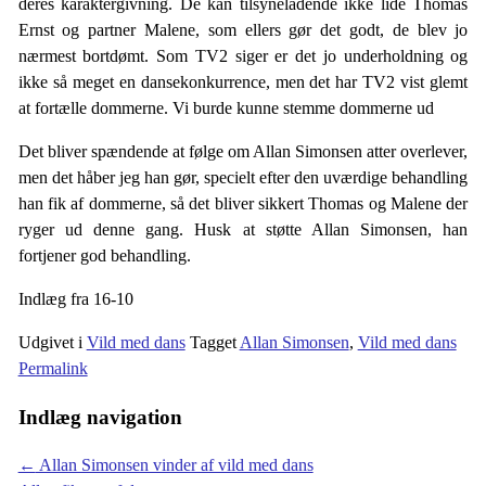
deres karaktergivning. De kan tilsyneladende ikke lide Thomas
Ernst og partner Malene, som ellers gør det godt, de blev jo
nærmest bortdømt. Som TV2 siger er det jo underholdning og
ikke så meget en dansekonkurrence, men det har TV2 vist glemt
at fortælle dommerne. Vi burde kunne stemme dommerne ud
Det bliver spændende at følge om Allan Simonsen atter overlever,
men det håber jeg han gør, specielt efter den uværdige behandling
han fik af dommerne, så det bliver sikkert Thomas og Malene der
ryger ud denne gang. Husk at støtte Allan Simonsen, han
fortjener god behandling.
Indlæg fra 16-10
Udgivet i
Vild med dans
Tagget
Allan Simonsen
,
Vild med dans
Permalink
Indlæg navigation
←
Allan Simonsen vinder af vild med dans