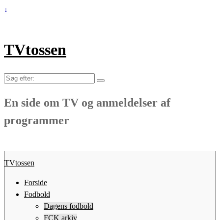
↓
TVtossen
Søg
efter:
En side om TV og anmeldelser af
programmer
TVtossen
Forside
Fodbold
Dagens fodbold
FCK arkiv