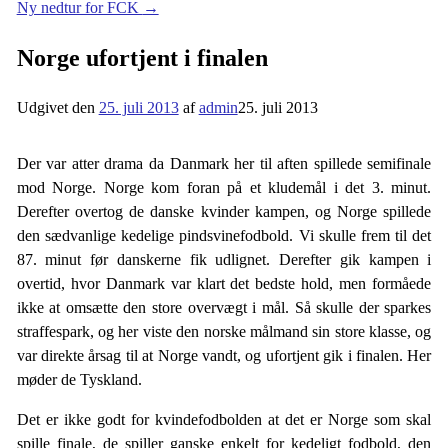
Ny nedtur for FCK
→
Norge ufortjent i finalen
Udgivet den
25. juli 2013
af
admin
25. juli 2013
Der var atter drama da Danmark her til aften spillede semifinale
mod Norge. Norge kom foran på et kludemål i det 3. minut.
Derefter overtog de danske kvinder kampen, og Norge spillede
den sædvanlige kedelige pindsvinefodbold. Vi skulle frem til det
87. minut før danskerne fik udlignet. Derefter gik kampen i
overtid, hvor Danmark var klart det bedste hold, men formåede
ikke at omsætte den store overvægt i mål. Så skulle der sparkes
straffespark, og her viste den norske målmand sin store klasse, og
var direkte årsag til at Norge vandt, og ufortjent gik i finalen. Her
møder de Tyskland.
Det er ikke godt for kvindefodbolden at det er Norge som skal
spille finale, de spiller ganske enkelt for kedeligt fodbold, den