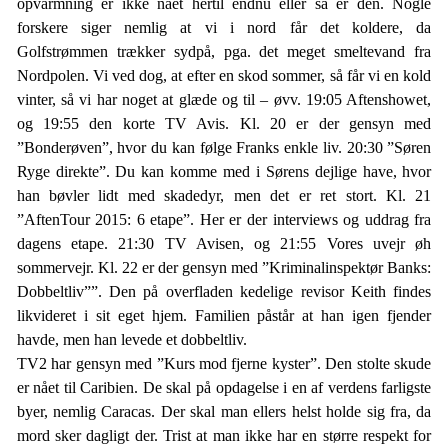
opvarmning er ikke nået hertil endnu eller så er den. Nogle
forskere siger nemlig at vi i nord får det koldere, da
Golfstrømmen trækker sydpå, pga. det meget smeltevand fra
Nordpolen. Vi ved dog, at efter en skod sommer, så får vi en kold
vinter, så vi har noget at glæde og til – øvv. 19:05 Aftenshowet,
og 19:55 den korte TV Avis. Kl. 20 er der gensyn med
”Bonderøven”, hvor du kan følge Franks enkle liv. 20:30 ”Søren
Ryge direkte”. Du kan komme med i Sørens dejlige have, hvor
han bøvler lidt med skadedyr, men det er ret stort. Kl. 21
”AftenTour 2015: 6 etape”. Her er der interviews og uddrag fra
dagens etape. 21:30 TV Avisen, og 21:55 Vores uvejr øh
sommervejr. Kl. 22 er der gensyn med ”Kriminalinspektør Banks:
Dobbeltliv””. Den på overfladen kedelige revisor Keith findes
likvideret i sit eget hjem. Familien påstår at han igen fjender
havde, men han levede et dobbeltliv.
TV2 har gensyn med ”Kurs mod fjerne kyster”. Den stolte skude
er nået til Caribien. De skal på opdagelse i en af verdens farligste
byer, nemlig Caracas. Der skal man ellers helst holde sig fra, da
mord sker dagligt der. Trist at man ikke har en større respekt for