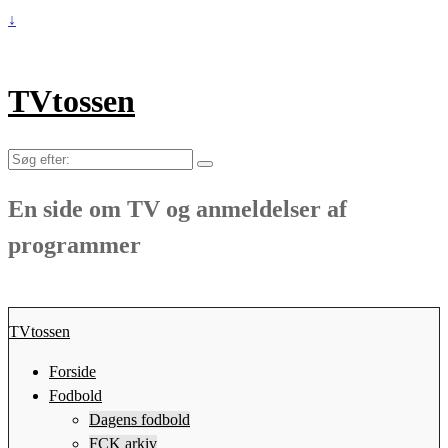
↓
TVtossen
Søg
efter:
En side om TV og anmeldelser af
programmer
TVtossen
Forside
Fodbold
Dagens fodbold
FCK arkiv