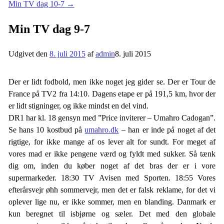
Min TV dag 10-7
→
Min TV dag 9-7
Udgivet den
8. juli 2015
af
admin
8. juli 2015
Der er lidt fodbold, men ikke noget jeg gider se. Der er Tour de
France på TV2 fra 14:10. Dagens etape er på 191,5 km, hvor der
er lidt stigninger, og ikke mindst en del vind.
DR1 har kl. 18 gensyn med ”Price inviterer – Umahro Cadogan”.
Se hans 10 kostbud på
umahro.dk
– han er inde på noget af det
rigtige, for ikke mange af os lever alt for sundt. For meget af
vores mad er ikke pengene værd og fyldt med sukker. Så tænk
dig om, inden du køber noget af det bras der er i vore
supermarkeder. 18:30 TV Avisen med Sporten. 18:55 Vores
efterårsvejr øhh sommervejr, men det er falsk reklame, for det vi
oplever lige nu, er ikke sommer, men en blanding. Danmark er
kun beregnet til isbjørne og sæler. Det med den globale