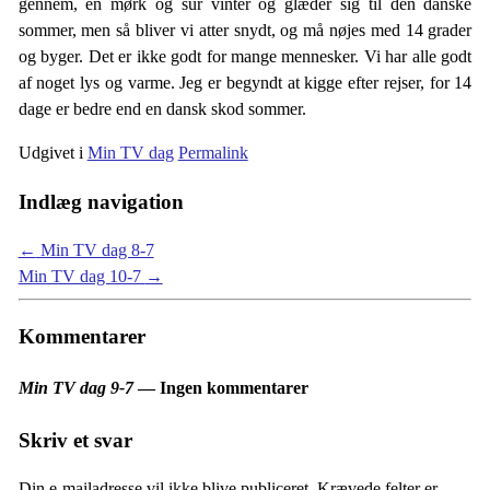
gennem, en mørk og sur vinter og glæder sig til den danske
sommer, men så bliver vi atter snydt, og må nøjes med 14 grader
og byger. Det er ikke godt for mange mennesker. Vi har alle godt
af noget lys og varme. Jeg er begyndt at kigge efter rejser, for 14
dage er bedre end en dansk skod sommer.
Udgivet i
Min TV dag
Permalink
Indlæg navigation
←
Min TV dag 8-7
Min TV dag 10-7
→
Kommentarer
Min TV dag 9-7
— Ingen kommentarer
Skriv et svar
Din e-mailadresse vil ikke blive publiceret.
Krævede felter er