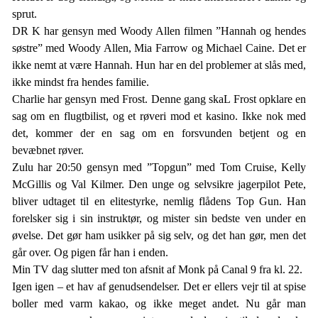
sprut.
DR K har gensyn med Woody Allen filmen ”Hannah og hendes
søstre” med Woody Allen, Mia Farrow og Michael Caine. Det er
ikke nemt at være Hannah. Hun har en del problemer at slås med,
ikke mindst fra hendes familie.
Charlie har gensyn med Frost. Denne gang skaL Frost opklare en
sag om en flugtbilist, og et røveri mod et kasino. Ikke nok med
det, kommer der en sag om en forsvunden betjent og en
bevæbnet røver.
Zulu har 20:50 gensyn med ”Topgun” med Tom Cruise, Kelly
McGillis og Val Kilmer. Den unge og selvsikre jagerpilot Pete,
bliver udtaget til en elitestyrke, nemlig flådens Top Gun. Han
forelsker sig i sin instruktør, og mister sin bedste ven under en
øvelse. Det gør ham usikker på sig selv, og det han gør, men det
går over. Og pigen får han i enden.
Min TV dag slutter med ton afsnit af Monk på Canal 9 fra kl. 22.
Igen igen – et hav af genudsendelser. Det er ellers vejr til at spise
boller med varm kakao, og ikke meget andet. Nu går man