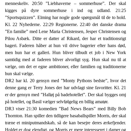
menneskeliv. 20:50 ”Liebhaverne – sommerhuse”. Der skal
kigges på dyre sommerhuse i ind og udland. 21:25
”Sportsquizzen”. Elming har nogle gode spørgsmål til de to hold.
Kl. 22 Nyhederne. 22:29 Regionerne. 22:40 det danske drama
”En familie” med Lene Maria Christensen, Jesper Christensen og
Pilou Asbæk. Ditte er datter af Rikard, der har et traditionsrigt
bageri. Faderen håber at hun vil drive bagerier efter hans død,
men hun har et galleri. Hun bliver tilbudt et job i New York
samtidig med at faderen bliver alvorligt syg. Hun skal nu til at
vælge, om det er egne ambitioner, eller familien og traditionerne
hun skal vælge.
DR2 har kl. 20 gensyn med ”Monty Pythons bedste”, hvor det
denne gang er Terry Jones der har udvlagt sine favoritter. Kl. 21
er der gensyn med ”Halløj på badehotellet”. Der skal bygges omj
på hotellet, og Basil vælger selvfølgelig en billig amatør.
DR3 viser 21:30 komedien ”Bad News Bears” med Billy Bob
Thornton. Han spiller den tidligere basaballspiller Morris, der skal
træne et miniputmandskab, så de kan besejre deres ærkefjender.
Holdet er dog elendigt, og Morris er mere interesseret i damer og