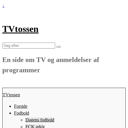
↓
TVtossen
Søg
efter:
En side om TV og anmeldelser af
programmer
TVtossen
Forside
Fodbold
Dagens fodbold
FCK arkiv