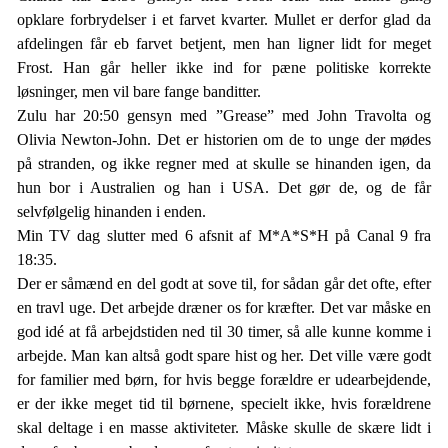
opklare forbrydelser i et farvet kvarter. Mullet er derfor glad da
afdelingen får eb farvet betjent, men han ligner lidt for meget
Frost. Han går heller ikke ind for pæne politiske korrekte
løsninger, men vil bare fange banditter.
Zulu har 20:50 gensyn med ”Grease” med John Travolta og
Olivia Newton-John. Det er historien om de to unge der mødes
på stranden, og ikke regner med at skulle se hinanden igen, da
hun bor i Australien og han i USA. Det gør de, og de får
selvfølgelig hinanden i enden.
Min TV dag slutter med 6 afsnit af M*A*S*H på Canal 9 fra
18:35.
Der er såmænd en del godt at sove til, for sådan går det ofte, efter
en travl uge. Det arbejde dræner os for kræfter. Det var måske en
god idé at få arbejdstiden ned til 30 timer, så alle kunne komme i
arbejde. Man kan altså godt spare hist og her. Det ville være godt
for familier med børn, for hvis begge forældre er udearbejdende,
er der ikke meget tid til børnene, specielt ikke, hvis forældrene
skal deltage i en masse aktiviteter. Måske skulle de skære lidt i