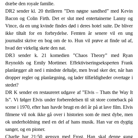
dræbe den royale familie.
DR2 sender kl. 20 thrilleren ”Den nøgne sandhed” med Kevin
Bacon og Colin Firth. Det er slut med entertainerne Lanny og
Vince, da en ung kvinde findes død i deres hotel suite. De bliver
ikke tiltalt for en forbrydelse. Femten år senere vil en ung
journalist skrive en bog om de to. Hun vil prøve at finde ud af,
hvad der virkelig skete den nat.
DR3 sender k. 21 komedien ”Chaos Theory” med Ryan
Reynolds og Emily Mortimer. Effektiviseringseksperten Frank
planlægger alt ned i mindste deltalje, men hvad sker der, når han
dropper regler og planlægning, og lader tilfældigheder overtage i
stedet?
DR K sender en restaureret udgave af ”Elvis – Thats the Way It
Is”. Vi følger Elvis under forberedelsen til sit store comeback på
scene i 1970, efter han havde brugt en del år på at lave film. Elvis
filmene vil nok ikke gå over i historien som de mest dybe, men
ok underholdning med en del af hans musik. Han var en dygtig
sanger, og en pioner.
Charlie har 21:50 gensyn med Frost. Han skal denne gang