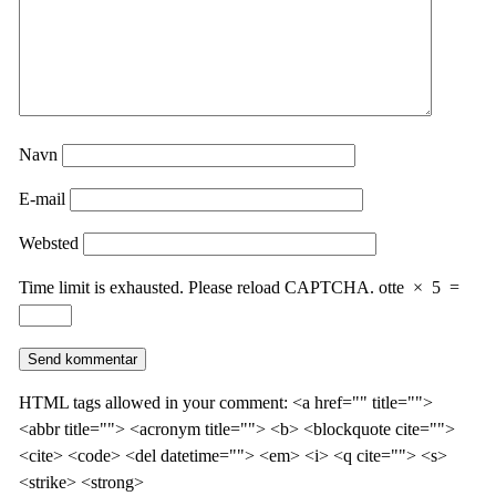
Navn
E-mail
Websted
Time limit is exhausted. Please reload CAPTCHA.
otte
×
5
=
HTML tags allowed in your comment: <a href="" title="">
<abbr title=""> <acronym title=""> <b> <blockquote cite="">
<cite> <code> <del datetime=""> <em> <i> <q cite=""> <s>
<strike> <strong>