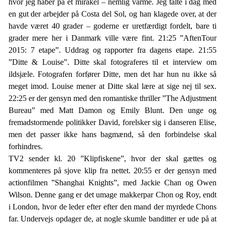
hvor jeg håber på et mirakel – nemlig varme. Jeg talte i dag med
en gut der arbejder på Costa del Sol, og han klagede over, at der
havde været 40 grader – goderne er uretfærdigt fordelt, bare ti
grader mere her i Danmark ville være fint. 21:25 ”AftenTour
2015: 7 etape”. Uddrag og rapporter fra dagens etape. 21:55
”Ditte & Louise”. Ditte skal fotograferes til et interview om
ildsjæle. Fotografen forfører Ditte, men det har hun nu ikke så
meget imod. Louise mener at Ditte skal lære at sige nej til sex.
22:25 er der gensyn med den romantiske thriller ”The Adjustment
Bureau” med Matt Damon og Emily Blunt. Den unge og
fremadstormende politikker David, forelsker sig i danseren Elise,
men det passer ikke hans bagmænd, så den forbindelse skal
forhindres.
TV2 sender kl. 20 ”Klipfiskene”, hvor der skal gættes og
kommenteres på sjove klip fra nettet. 20:55 er der gensyn med
actionfilmen ”Shanghai Knights”, med Jackie Chan og Owen
Wilson. Denne gang er det umage makkerpar Chon og Roy, endt
i London, hvor de leder efter efter den mand der myrdede Chons
far. Undervejs opdager de, at nogle skumle banditter er ude på at