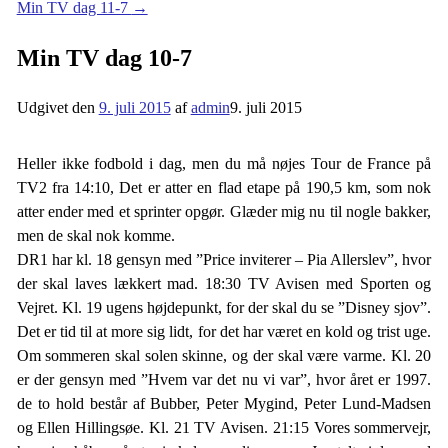
Min TV dag 11-7
→
Min TV dag 10-7
Udgivet den
9. juli 2015
af
admin
9. juli 2015
Heller ikke fodbold i dag, men du må nøjes Tour de France på
TV2 fra 14:10, Det er atter en flad etape på 190,5 km, som nok
atter ender med et sprinter opgør. Glæder mig nu til nogle bakker,
men de skal nok komme.
DR1 har kl. 18 gensyn med ”Price inviterer – Pia Allerslev”, hvor
der skal laves lækkert mad. 18:30 TV Avisen med Sporten og
Vejret. Kl. 19 ugens højdepunkt, for der skal du se ”Disney sjov”.
Det er tid til at more sig lidt, for det har været en kold og trist uge.
Om sommeren skal solen skinne, og der skal være varme. Kl. 20
er der gensyn med ”Hvem var det nu vi var”, hvor året er 1997.
de to hold består af Bubber, Peter Mygind, Peter Lund-Madsen
og Ellen Hillingsøe. Kl. 21 TV Avisen. 21:15 Vores sommervejr,