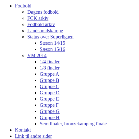
Fodbold
Dagens fodbold
FCK arkiv
Fodbold arkiv
Landsholdskampe
Status over Superligaen
Sæson 14/15
Sæson 15/16
VM 2014
1/4 finaler
1/8 finaler
Gruppe A
Gruppe B
Gruppe C
Gruppe D
Gruppe E
Gruppe F
Gruppe G
Gruppe H
Semifinaler, bronzekamp og finale
Kontakt
Link til andre sider