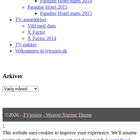
Paradise Hotel marts 2014
Paradise Hotel 2015
Paradise Hotel marts 2015
TV anmeldelser
Vild med dans
X Factor
X Factor 2014
TV-pakker
Velkommen til tvtossen.dk
Arkiver
Arkiver
©2026 -
TVtossen
-
Weaver Xtreme Theme
↑
This website uses cookies to improve your experience. We'll assume