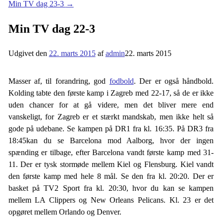
Min TV dag 23-3
→
Min TV dag 22-3
Udgivet den
22. marts 2015
af
admin
22. marts 2015
Masser af, til forandring, god
fodbold
. Der er også håndbold.
Kolding tabte den første kamp i Zagreb med 22-17, så de er ikke
uden chancer for at gå videre, men det bliver mere end
vanskeligt, for Zagreb er et stærkt mandskab, men ikke helt så
gode på udebane. Se kampen på DR1 fra kl. 16:35. På DR3 fra
18:45kan du se Barcelona mod Aalborg, hvor der ingen
spænding er tilbage, efter Barcelona vandt første kamp med 31-
11. Der er tysk stormøde mellem Kiel og Flensburg. Kiel vandt
den første kamp med hele 8 mål. Se den fra kl. 20:20. Der er
basket på TV2 Sport fra kl. 20:30, hvor du kan se kampen
mellem LA Clippers og New Orleans Pelicans. Kl. 23 er det
opgøret mellem Orlando og Denver.