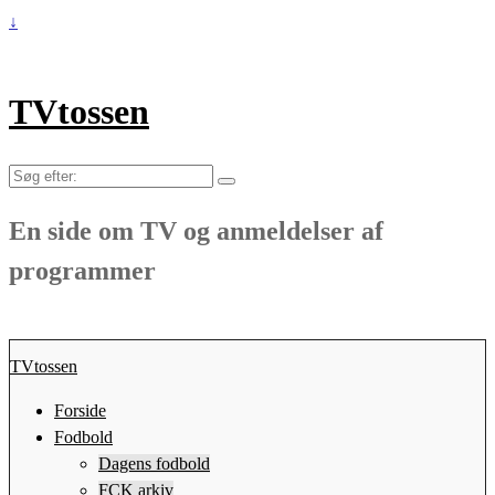
↓
TVtossen
Søg
efter:
En side om TV og anmeldelser af
programmer
TVtossen
Forside
Fodbold
Dagens fodbold
FCK arkiv