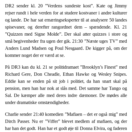
DR2 sender kl. 20 ”Verdens sundeste kost”. Kate og Jimmy
rejser rundt i hele verden for at studere kostvaner i andre kulturer
og lande. De har sat ernæringseksperter til at analysere 50 landes
spisevaner, og derefter rangordnet dem – spændende. Kl. 21
”Quizzen med Signe Molde”. Der skal atter quizzes i store og
små begivenheder fra ugen der gik. 21:30 ”Næste uges TV” med
Anders Lund Madsen og Poul Nesgaard. De kigger på, om der
kommer noget der er værd at se.
På DR3 kan du kl. 21 se politidramaet ”Brooklyn’s Finest” med
Richard Gere, Don Cheadle, Ethan Hawke og Wesley Snipes.
Eddie kan se enden på sit job i politiet, da han snart skal på
pension, men han har nok at slås med. Det samme har Tango og
Sal. De kæmper alle med deres indre dæmoner. De mødes alle
under dramatiske omstændigheder.
Charlie sender 21:40 komedien ”Mafiaen – det er også mig” med
Dirch Passer. Nu er ”Viffer” blevet medlem af mafiaen, og der
har han det godt. Han har et godt øje til Donna Elvira, og faderen