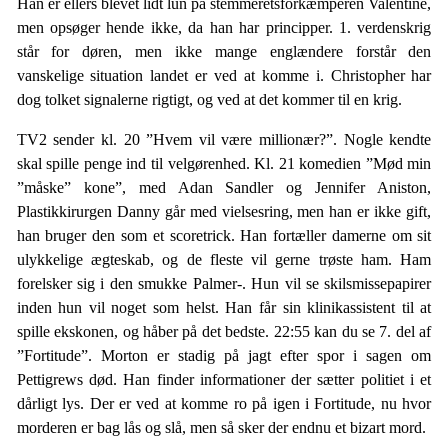
Han er ellers blevet lidt lun på stemmeretsforkæmperen Valentine,
men opsøger hende ikke, da han har principper. 1. verdenskrig
står for døren, men ikke mange englændere forstår den
vanskelige situation landet er ved at komme i. Christopher har
dog tolket signalerne rigtigt, og ved at det kommer til en krig.
TV2 sender kl. 20 ”Hvem vil være millionær?”. Nogle kendte
skal spille penge ind til velgørenhed. Kl. 21 komedien ”Mød min
”måske” kone”, med Adan Sandler og Jennifer Aniston,
Plastikkirurgen Danny går med vielsesring, men han er ikke gift,
han bruger den som et scoretrick. Han fortæller damerne om sit
ulykkelige ægteskab, og de fleste vil gerne trøste ham. Ham
forelsker sig i den smukke Palmer-. Hun vil se skilsmissepapirer
inden hun vil noget som helst. Han får sin klinikassistent til at
spille ekskonen, og håber på det bedste. 22:55 kan du se 7. del af
”Fortitude”. Morton er stadig på jagt efter spor i sagen om
Pettigrews død. Han finder informationer der sætter politiet i et
dårligt lys. Der er ved at komme ro på igen i Fortitude, nu hvor
morderen er bag lås og slå, men så sker der endnu et bizart mord.