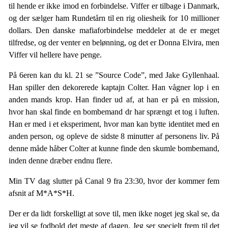
til hende er ikke imod en forbindelse. Viffer er tilbage i Danmark,
og der sælger ham Rundetårn til en rig oliesheik for 10 millioner
dollars. Den danske mafiaforbindelse meddeler at de er meget
tilfredse, og der venter en belønning, og det er Donna Elvira, men
Viffer vil hellere have penge.
På 6eren kan du kl. 21 se ”Source Code”, med Jake Gyllenhaal.
Han spiller den dekorerede kaptajn Colter. Han vågner lop i en
anden mands krop. Han finder ud af, at han er på en mission,
hvor han skal finde en bombemand dr har sprængt et tog i luften.
Han er med i et eksperiment, hvor man kan bytte identitet med en
anden person, og opleve de sidste 8 minutter af personens liv. På
denne måde håber Colter at kunne finde den skumle bombemand,
inden denne dræber endnu flere.
Min TV dag slutter på Canal 9 fra 23:30, hvor der kommer fem
afsnit af M*A*S*H.
Der er da lidt forskelligt at sove til, men ikke noget jeg skal se, da
jeg vil se fodbold det meste af dagen. Jeg ser specielt frem til det