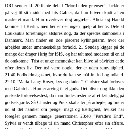
DR1 sender kl. 20 femte del af ”Mord uden grænser”. Jackie er
på vej til sit møde med Iris Gabler, da hun bliver skudt af en
maskeret mand. Hun overlever dog angrebet. Alicia og Harald
kommer til Berlin, men her er der ingen hjælp at hente. Dele af
Loukaukis forretninger afsløres dog, da der spredes salmonella i
Danmark. Man finder en øde placeret kyllingefarm, hvor der
arbejdes under umenneskelige forhold. 21 Søndag kigger på de
mange der drager i krig for ISIS, og har talt med moderen til en af
de omkomne. Trist at unge mennesker kan blive så påvirket at de
ofrer deres liv. Der må være nogle, der er uden samvittighed.
21:40 Fodboldmagasinet, hvor du kan se mål fra ind og udland.
22:10 ”Maria Lang: Roser, kys og døden”. Christer skal forloves
med Gabriella. Hun er arving til et gods. Det bliver dog ikke den
ønskede forlovelsesfest, da man findes resterne af et kvindelig på
godsets jorde. Så Christer og Puck skal atter på arbejde, og finder
ud af det handler om penge, magt og kærlighed, hvilket har
foregået gennem mange generationer. 23:40 ”Parade’s End”.
Sylvia er vendt tilbage til sin mand Christopher efter sin affære.