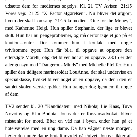
udsætte dem for mediernes søgelys. Kl. 21 TV Avisen. 21:15
Vores vejr. 21:25 ”X Factor afgørelsen”. Nu bliver det afgjort,
hvem der skal i omsang. 21:25 komedien ”One for the Money”,
med Katherine Heigl. Hun spiller Stephanie, der lige er blevet
skilt. Hun har nu pengeproblemer, og må derfor tage et job på et
kautionskontor. Der kommer hun i kontakt med nogle
tvivlsomme typer. Hun får bl.a. til opgave at opspore den
eftersøgte Morelli, ohg det bliver lidt af en opgave. 23:15 er der
atter gensyn med ”Dangerous Minds” med Michelle Pfeiffer. Hun
spiller den tidligere marinesoldat LouAnne, der skal undervise en
specialklasse, hvilket bliver noget af en opgave, da der i den er
samlet skolen værste rødder. Hun trænger dog igennem til nogle
af dem.
TV2 sender kl. 20 ”Kandidaten” med Nikolaj Lie Kaas, Tuva
Novotny og Kim Bodnia. Jonas der er forsvarsadvokat, bliver
mistænkt for mord. Efter en våd nat i byen, ender han på et
hotelværelse med en ung dame. Da han vågner næste morgen,
ligger den unge dame brutalt myrdet på gulvet. Jonas stikker af,