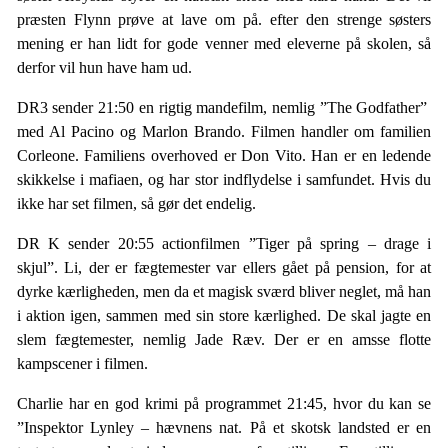
præsten Flynn prøve at lave om på. efter den strenge søsters
mening er han lidt for gode venner med eleverne på skolen, så
derfor vil hun have ham ud.
DR3 sender 21:50 en rigtig mandefilm, nemlig ”The Godfather”
med Al Pacino og Marlon Brando. Filmen handler om familien
Corleone. Familiens overhoved er Don Vito. Han er en ledende
skikkelse i mafiaen, og har stor indflydelse i samfundet. Hvis du
ikke har set filmen, så gør det endelig.
DR K sender 20:55 actionfilmen ”Tiger på spring – drage i
skjul”. Li, der er fægtemester var ellers gået på pension, for at
dyrke kærligheden, men da et magisk sværd bliver neglet, må han
i aktion igen, sammen med sin store kærlighed. De skal jagte en
slem fægtemester, nemlig Jade Ræv. Der er en amsse flotte
kampscener i filmen.
Charlie har en god krimi på programmet 21:45, hvor du kan se
”Inspektor Lynley – hævnens nat. På et skotsk landsted er en