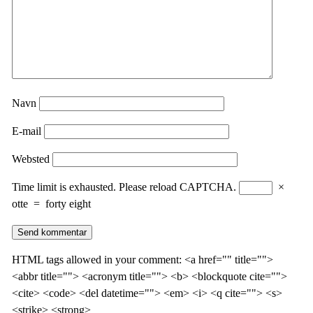
Navn
E-mail
Websted
Time limit is exhausted. Please reload CAPTCHA.
×
otte
=
forty eight
HTML tags allowed in your comment: <a href="" title="">
<abbr title=""> <acronym title=""> <b> <blockquote cite="">
<cite> <code> <del datetime=""> <em> <i> <q cite=""> <s>
<strike> <strong>