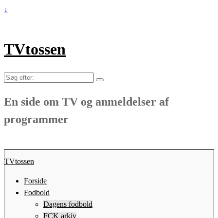
↓
TVtossen
Søg
efter:
En side om TV og anmeldelser af
programmer
TVtossen
Forside
Fodbold
Dagens fodbold
FCK arkiv