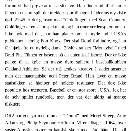
for nu vil han prøve at rense sit navn. Han finder ud af at han er
fanget i et stort spil, der trækker spor tilbage til faderens mystiske
død. 21:45 er der gensyn med ”Goldfinger” med Sean Connery.
Goldfinger er en slem spekulant, og han truer verdensøkonomien.
Ikke nok med det, har han planer om at bryde ind i USA’s
gulddepot, nemlig Fort Knox. Det skal Bond forhindre, og han
får hjælp fra en nydelig dame. 23:40 dramaet ”Moneyball” med
Brad Pitt. Filmen er baseret på en autentisk historie. Der er ikke
penge til at købe en masse dyre spillere i baseballklubben
Oakland Athletics. Så der må tænkes kreativt. I stedet ansætter
man det matematiske geni Peter Brand. Han laver en masse
statistikker, så hjælper på holdets resultater. Det dog ikke
populært hos træneren. Baseball er en stor sport i USA. Jeg har
da selv spillet rundbold, men der var der aldrig så mange
tilskuere.
DR2 har gensyn med dramaet ”Doubt” med Meryl Streep, Amy
Adams og Philip Seymour Hoffman. Vi er tilbage i 1964, hvor
søster Aloysius styrer en katolsk skole med hård hånd. Det vil