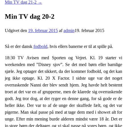
Min TV dag 21-2
→
Min TV dag 20-2
Udgivet den
19. februar 2015
af
admin
19. februar 2015
Så er der dansk
fodbold
, hvis ellers banerne er til at spille på.
18:30 TV Avisen med Sporten og Vejret. Kl. 19 starter vi
weekenden med ”Disney sjov”. Se det med børn eller barnlige
sjæle. Jeg optager det sikkert, da der kommer fodbold, og det kan
jeg ikke optage. Kl. 20 X Factor. I sidste uge var det noget
overraskende Nanni der blev sendt hjem. Jeg havde helt bestemt
troet at det var en af grupperne, men de klarede sig overraskende
godt. Jeg tror dog, at der ryger en denne gang, for så gode er de
heller ikke. Der var to af de unge der skuffede fælt, og det var
pigerne. Man skal passe på med at tage dem med i showet alt for
unge. Efter min mening burde alderen mindst være 18 år. Det er
jo store børn der deltager, og vi skal passe på vores børn, og ikke