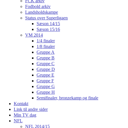
FCK arkiv
Fodbold arkiv
Landsholdskampe
Status over Superligaen
Sæson 14/15
Sæson 15/16
VM 2014
1/4 finaler
1/8 finaler
Gruppe A
Gruppe B
Gruppe C
Gruppe D
Gruppe E
Gruppe F
Gruppe G
Gruppe H
Semifinaler, bronzekamp og finale
Kontakt
Link til andre sider
Min TV dag
NFL
NFL 2014/15