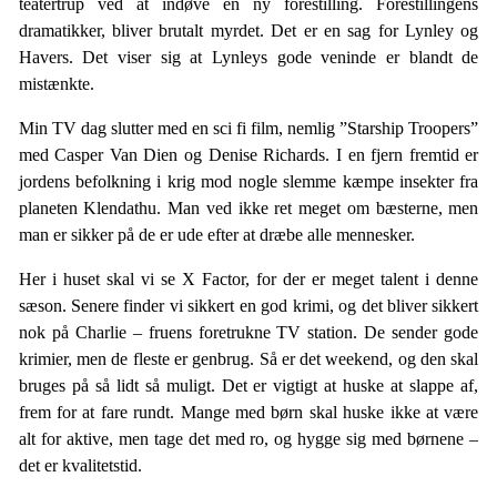
teatertrup ved at indøve en ny forestilling. Forestillingens
dramatikker, bliver brutalt myrdet. Det er en sag for Lynley og
Havers. Det viser sig at Lynleys gode veninde er blandt de
mistænkte.
Min TV dag slutter med en sci fi film, nemlig ”Starship Troopers”
med Casper Van Dien og Denise Richards. I en fjern fremtid er
jordens befolkning i krig mod nogle slemme kæmpe insekter fra
planeten Klendathu. Man ved ikke ret meget om bæsterne, men
man er sikker på de er ude efter at dræbe alle mennesker.
Her i huset skal vi se X Factor, for der er meget talent i denne
sæson. Senere finder vi sikkert en god krimi, og det bliver sikkert
nok på Charlie – fruens foretrukne TV station. De sender gode
krimier, men de fleste er genbrug. Så er det weekend, og den skal
bruges på så lidt så muligt. Det er vigtigt at huske at slappe af,
frem for at fare rundt. Mange med børn skal huske ikke at være
alt for aktive, men tage det med ro, og hygge sig med børnene –
det er kvalitetstid.