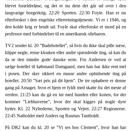
blevet forældreløse, og det er nu dem det går ud over i den
langvarige borgerkrig. 22:20 Sporten. 22:30 Foyle. Han er nu
efterforsker i den engelske efterretningstjeneste. Vi er i 1946, og
den kolde krig er brudt ud. Foyle skal efterforske et mord på en
professor med forbindelser til en amerikansk oliebaron.
TV2 sender kl. 20 ”Badehotellet”, så hvis du ikke skal pille næse,
klippe negle, rense kloaken eller andre spændende ting, så kan du
da se den mindre gode danske serie. Fru Andersen er ved at
sælge hotellet til købmand Damgaard, men han har ikke rent mel
i posen. Der sker sikkert en masse andre ophidsende ting på
hotellet. 20:50 ”Sæt pris på dit hjem”. De tre opkøbere er denne
gang på Amager, hvor et hjem er fyldt med skatte fra det meste af
verden. 21:25 kan du gå en tur med hunden eller konen, for der
kommer ”Liebhaverne”, hvor der skal kigges på nogle dyre
hytter. Kl. 22 Nyhederne, Sporten og Vejret. 22:27 Regionerne.
22:45 Natholdet med Anders og Rasmus Tantholdt.
På DR2 kan du kl. 20 se ”Vi ses hos Clement”, hvor han har