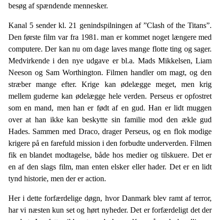
besøg af spændende mennesker.
Kanal 5 sender kl. 21 genindspilningen af ”Clash of the Titans”.
Den første film var fra 1981. man er kommet noget længere med
computere. Der kan nu om dage laves mange flotte ting og sager.
Medvirkende i den nye udgave er bl.a. Mads Mikkelsen, Liam
Neeson og Sam Worthington. Filmen handler om magt, og den
stræber mange efter. Krige kan ødelægge meget, men krig
mellem guderne kan ødelægge hele verden. Perseus er opfostret
som en mand, men han er født af en gud. Han er lidt muggen
over at han ikke kan beskytte sin familie mod den ækle gud
Hades. Sammen med Draco, drager Perseus, og en flok modige
krigere på en farefuld mission i den forbudte underverden. Filmen
fik en blandet modtagelse, både hos medier og tilskuere. Det er
en af den slags film, man enten elsker eller hader. Det er en lidt
tynd historie, men der er action.
Her i dette forfærdelige døgn, hvor Danmark blev ramt af terror,
har vi næsten kun set og hørt nyheder. Det er forfærdeligt det der