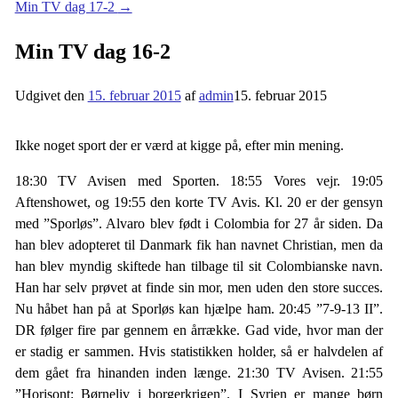
Min TV dag 17-2
→
Min TV dag 16-2
Udgivet den
15. februar 2015
af
admin
15. februar 2015
Ikke noget sport der er værd at kigge på, efter min mening.
18:30 TV Avisen med Sporten. 18:55 Vores vejr. 19:05
Aftenshowet, og 19:55 den korte TV Avis. Kl. 20 er der gensyn
med ”Sporløs”. Alvaro blev født i Colombia for 27 år siden. Da
han blev adopteret til Danmark fik han navnet Christian, men da
han blev myndig skiftede han tilbage til sit Colombianske navn.
Han har selv prøvet at finde sin mor, men uden den store succes.
Nu håbet han på at Sporløs kan hjælpe ham. 20:45 ”7-9-13 II”.
DR følger fire par gennem en årrække. Gad vide, hvor man der
er stadig er sammen. Hvis statistikken holder, så er halvdelen af
dem gået fra hinanden inden længe. 21:30 TV Avisen. 21:55
”Horisont: Børneliv i borgerkrigen”. I Syrien er mange børn