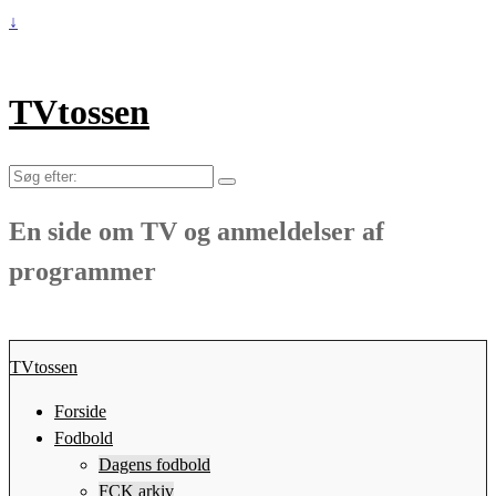
↓
TVtossen
Søg
efter:
En side om TV og anmeldelser af
programmer
TVtossen
Forside
Fodbold
Dagens fodbold
FCK arkiv