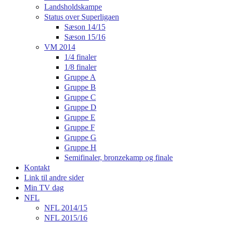
Landsholdskampe
Status over Superligaen
Sæson 14/15
Sæson 15/16
VM 2014
1/4 finaler
1/8 finaler
Gruppe A
Gruppe B
Gruppe C
Gruppe D
Gruppe E
Gruppe F
Gruppe G
Gruppe H
Semifinaler, bronzekamp og finale
Kontakt
Link til andre sider
Min TV dag
NFL
NFL 2014/15
NFL 2015/16