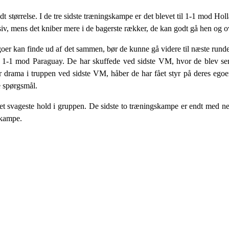
størrelse. I de tre sidste træningskampe er det blevet til 1-1 mod Holl
iv, mens det kniber mere i de bagerste rækker, de kan godt gå hen og o
oer kan finde ud af det sammen, bør de kunne gå videre til næste runde
til 1-1 mod Paraguay. De har skuffede ved sidste VM, hvor de blev se
r drama i truppen ved sidste VM, håber de har fået styr på deres egoe
re spørgsmål.
svageste hold i gruppen. De sidste to træningskampe er endt med neder
 kampe.