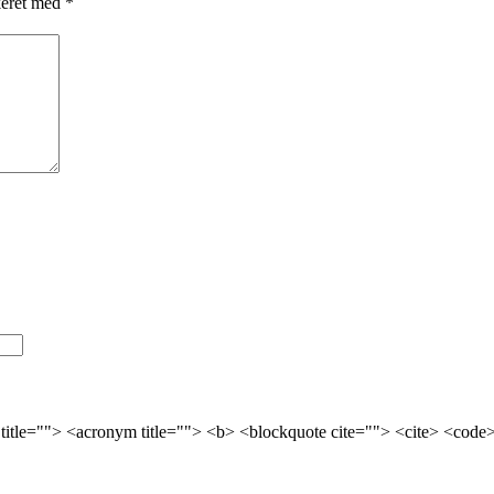
keret med
*
 title=""> <acronym title=""> <b> <blockquote cite=""> <cite> <cod