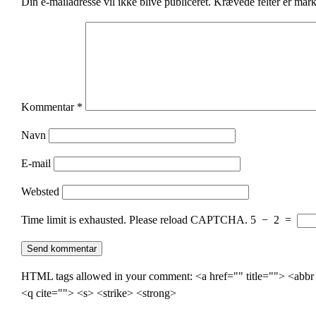
Din e-mailadresse vil ikke blive publiceret.
Krævede felter er mar
Kommentar
*
Navn
E-mail
Websted
Time limit is exhausted. Please reload CAPTCHA.
5
−
2
=
HTML tags allowed in your comment: <a href="" title=""> <abbr
<q cite=""> <s> <strike> <strong>