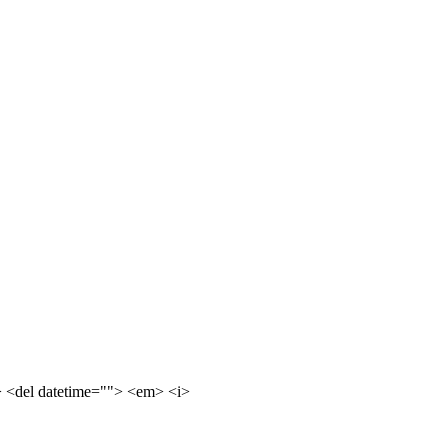
e> <del datetime=""> <em> <i>