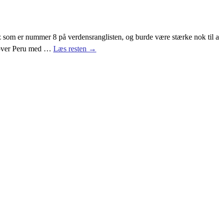
om er nummer 8 på verdensranglisten, og burde være stærke nok til at
 over Peru med
…
Læs resten →