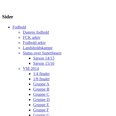
Sider
Fodbold
Dagens fodbold
FCK arkiv
Fodbold arkiv
Landsholdskampe
Status over Superligaen
Sæson 14/15
Sæson 15/16
VM 2014
1/4 finaler
1/8 finaler
Gruppe A
Gruppe B
Gruppe C
Gruppe D
Gruppe E
Gruppe F
Gruppe G