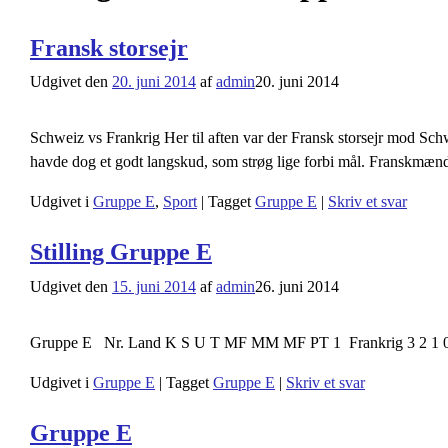
Fransk storsejr
Udgivet den
20. juni 2014
af
admin
20. juni 2014
Schweiz vs Frankrig Her til aften var der Fransk storsejr mod Sc
havde dog et godt langskud, som strøg lige forbi mål. Franskmænde
Udgivet i
Gruppe E
,
Sport
|
Tagget
Gruppe E
|
Skriv et svar
Stilling Gruppe E
Udgivet den
15. juni 2014
af
admin
26. juni 2014
Gruppe E Nr. Land K S U T MF MM MF PT 1 Frankrig 3 2 1 0 8 
Udgivet i
Gruppe E
|
Tagget
Gruppe E
|
Skriv et svar
Gruppe E