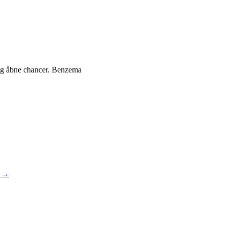
sig åbne chancer. Benzema
n →