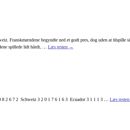
hweiz. Franskmændene begyndte ned et godt pres, dog uden at tilspille 
ne spillede lidt hårdt,
…
Læs resten →
2 6 7 2 Schweiz 3 2 0 1 7 6 1 6 3 Ecuador 3 1 1 1 3
…
Læs reste