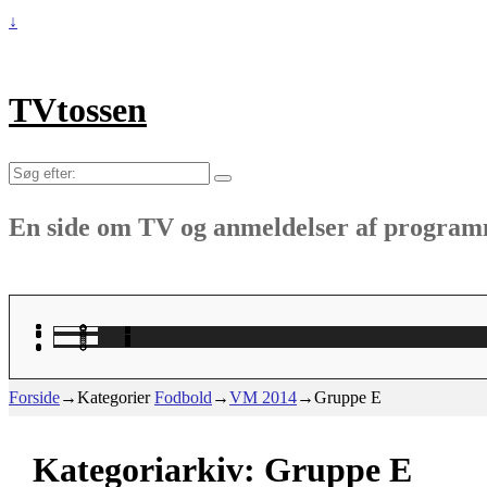
↓
TVtossen
Søg
efter:
En side om TV og anmeldelser af progra
Forside
→Kategorier
Fodbold
→
VM 2014
→
Gruppe E
Kategoriarkiv:
Gruppe E