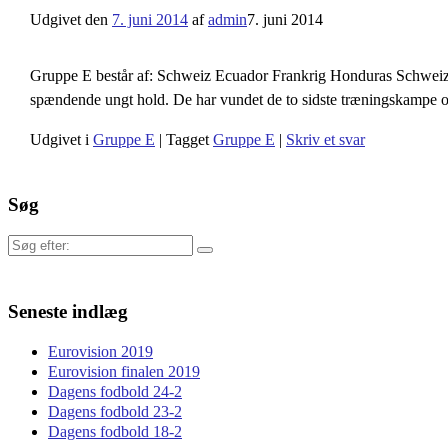
Udgivet den
7. juni 2014
af
admin
7. juni 2014
Gruppe E består af: Schweiz Ecuador Frankrig Honduras Schweiz s
spændende ungt hold. De har vundet de to sidste træningskampe
Udgivet i
Gruppe E
|
Tagget
Gruppe E
|
Skriv et svar
Søg
Søg
efter:
Seneste indlæg
Eurovision 2019
Eurovision finalen 2019
Dagens fodbold 24-2
Dagens fodbold 23-2
Dagens fodbold 18-2