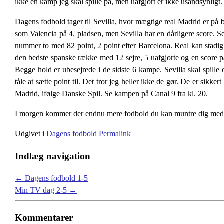
ikke en kamp jeg skal spille på, men uafgjort er ikke usandsynligt
Dagens fodbold tager til Sevilla, hvor mægtige real Madrid er på
som Valencia på 4. pladsen, men Sevilla har en dårligere score. 
nummer to med 82 point, 2 point efter Barcelona. Real kan stadig h
den bedste spanske række med 12 sejre, 5 uafgjorte og en score p
Begge hold er ubesejrede i de sidste 6 kampe. Sevilla skal spille 
tåle at sætte point til. Det tror jeg heller ikke de gør. De er sikk
Madrid, ifølge Danske Spil. Se kampen på Canal 9 fra kl. 20.
I morgen kommer der endnu mere fodbold du kan muntre dig med
Udgivet i
Dagens fodbold
Permalink
Indlæg navigation
←
Dagens fodbold 1-5
Min TV dag 2-5
→
Kommentarer