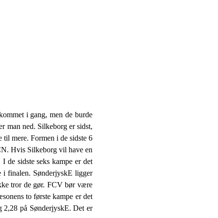
er kommet i gang, men de burde
er man ned. Silkeborg er sidst,
 til mere. Formen i de sidste 6
FCN. Hvis Silkeborg vil have en
I de sidste seks kampe er det
 i finalen. SønderjyskE ligger
ikke tror de gør. FCV bør være
sæsonens to første kampe er det
 og 2,28 på SønderjyskE. Det er