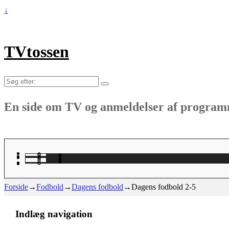
↓
TVtossen
Søg
efter:
En side om TV og anmeldelser af progra
Forside
→
Fodbold
→
Dagens fodbold
→
Dagens fodbold 2-5
Indlæg navigation