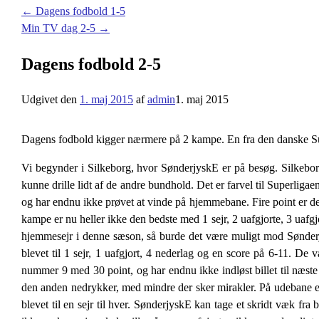
←
Dagens fodbold 1-5
Min TV dag 2-5
→
Dagens fodbold 2-5
Udgivet den
1. maj 2015
af
admin
1. maj 2015
Dagens fodbold kigger nærmere på 2 kampe. En fra den danske Sup
Vi begynder i Silkeborg, hvor SønderjyskE er på besøg. Silkeborg 
kunne drille lidt af de andre bundhold. Det er farvel til Superliga
og har endnu ikke prøvet at vinde på hjemmebane. Fire point er det b
kampe er nu heller ikke den bedste med 1 sejr, 2 uafgjorte, 3 uafgjo
hjemmesejr i denne sæson, så burde det være muligt mod Sønderjy
blevet til 1 sejr, 1 uafgjort, 4 nederlag og en score på 6-11. D
nummer 9 med 30 point, og har endnu ikke indløst billet til næste
den anden nedrykker, med mindre der sker mirakler. På udebane er s
blevet til en sejr til hver. SønderjyskE kan tage et skridt væk fr