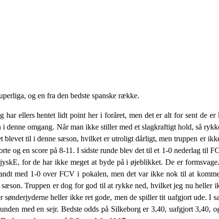
erliga, og en fra den bedste spanske række.
har ellers hentet lidt point her i foråret, men det er alt for sent de 
en i denne omgang. Når man ikke stiller med et slagkraftigt hold, så rykk
levet til i denne sæson, hvilket er utroligt dårligt, men truppen er ikke
rte og en score på 8-11. I sidste runde blev det til et 1-0 nederlag til 
skE, for de har ikke meget at byde på i øjeblikket. De er formsvage. 
e vandt med 1-0 over FCV i pokalen, men det var ikke nok til at komme
 sæson. Truppen er dog for god til at rykke ned, hvilket jeg nu heller 
ønderjyderne heller ikke ret gode, men de spiller tit uafgjort ude. I 
a bunden med en sejr. Bedste odds på Silkeborg er 3,40, uafgjort 3,40,