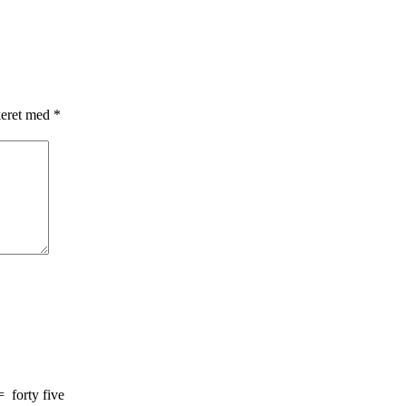
keret med
*
=
forty five