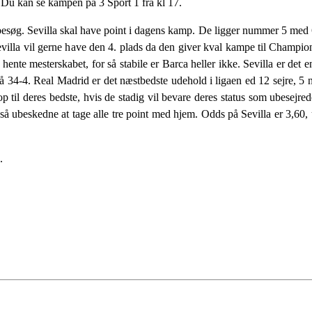
. Du kan se kampen på 3 Sport 1 fra kl 17.
 besøg. Sevilla skal have point i dagens kamp. De ligger nummer 5 med 
Sevilla vil gerne have den 4. plads da den giver kval kampe til Champi
ente mesterskabet, for så stabile er Barca heller ikke. Sevilla er det
å 34-4. Real Madrid er det næstbedste udehold i ligaen ed 12 sejre, 5 
op til deres bedste, hvis de stadig vil bevare deres status som ubesej
ert så ubeskedne at tage alle tre point med hjem. Odds på Sevilla er 3,60
.