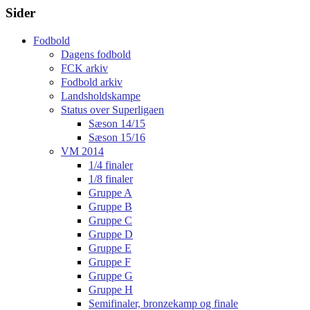
Sider
Fodbold
Dagens fodbold
FCK arkiv
Fodbold arkiv
Landsholdskampe
Status over Superligaen
Sæson 14/15
Sæson 15/16
VM 2014
1/4 finaler
1/8 finaler
Gruppe A
Gruppe B
Gruppe C
Gruppe D
Gruppe E
Gruppe F
Gruppe G
Gruppe H
Semifinaler, bronzekamp og finale