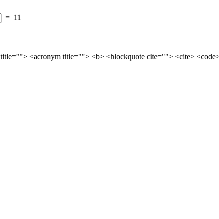
=
11
 title=""> <acronym title=""> <b> <blockquote cite=""> <cite> <cod