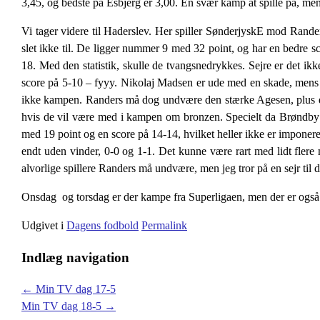
3,45, og bedste på Esbjerg er 3,00. En svær kamp at spille på, me
Vi tager videre til Haderslev. Her spiller SønderjyskE mod Rande
slet ikke til. De ligger nummer 9 med 32 point, og har en bedre s
18. Med den statistik, skulle de tvangsnedrykkes. Sejre er det ikke
score på 5-10 – fyyy. Nikolaj Madsen er ude med en skade, mens 
ikke kampen. Randers må dog undvære den stærke Agesen, plus de
hvis de vil være med i kampen om bronzen. Specielt da Brøndby
med 19 point og en score på 14-14, hvilket heller ikke er imponeren
endt uden vinder, 0-0 og 1-1. Det kunne være rart med lidt flere
alvorlige spillere Randers må undvære, men jeg tror på en sejr til
Onsdag og torsdag er der kampe fra Superligaen, men der er også 
Udgivet i
Dagens fodbold
Permalink
Indlæg navigation
←
Min TV dag 17-5
Min TV dag 18-5
→