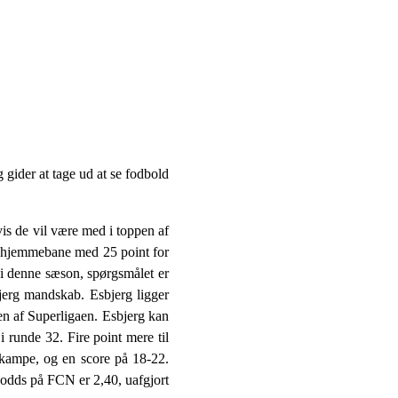
 gider at tage ud at se fodbold
is de vil være med i toppen af
å hjemmebane med 25 point for
i denne sæson, spørgsmålet er
jerg mandskab. Esbjerg ligger
en af Superligaen. Esbjerg kan
 runde 32. Fire point mere til
 kampe, og en score på 18-22.
 odds på FCN er 2,40, uafgjort