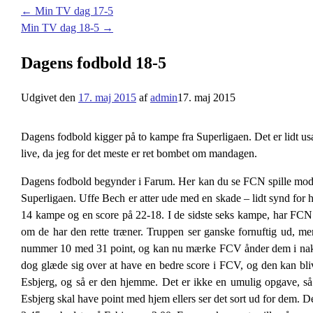
←
Min TV dag 17-5
Min TV dag 18-5
→
Dagens fodbold 18-5
Udgivet den
17. maj 2015
af
admin
17. maj 2015
Dagens fodbold kigger på to kampe fra Superligaen. Det er lidt usæ
live, da jeg for det meste er ret bombet om mandagen.
Dagens fodbold begynder i Farum. Her kan du se FCN spille mod Es
Superligaen. Uffe Bech er atter ude med en skade – lidt synd fo
14 kampe og en score på 22-18. I de sidste seks kampe, har FCN 
om de har den rette træner. Truppen ser ganske fornuftig ud, m
nummer 10 med 31 point, og kan nu mærke FCV ånder dem i nakken. 
dog glæde sig over at have en bedre score i FCV, og den kan bliv
Esbjerg, og så er den hjemme. Det er ikke en umulig opgave, så
Esbjerg skal have point med hjem ellers ser det sort ud for dem. 