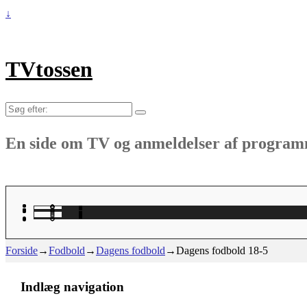
↓
TVtossen
Søg
efter:
En side om TV og anmeldelser af progra
Forside
→
Fodbold
→
Dagens fodbold
→
Dagens fodbold 18-5
Indlæg navigation