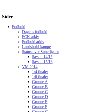
Sider
Fodbold
Dagens fodbold
FCK arkiv
Fodbold arkiv
Landsholdskampe
Status over Superligaen
Sæson 14/15
Sæson 15/16
VM 2014
1/4 finaler
1/8 finaler
Gruppe A
Gruppe B
Gruppe C
Gruppe D
Gruppe E
Gruppe F
Gruppe G