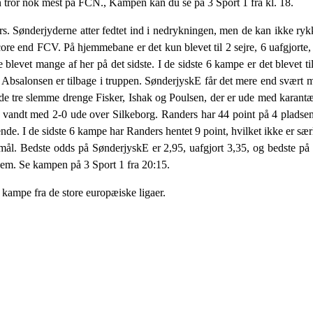
n tror nok mest på FCN., Kampen kan du se på 3 Sport 1 fra kl. 18.
rs. Sønderjyderne atter fedtet ind i nedrykningen, men de kan ikke ry
core end FCV. På hjemmebane er det kun blevet til 2 sejre, 6 uafgjorte,
 blevet mange af her på det sidste. I de sidste 6 kampe er det blevet ti
Absalonsen er tilbage i truppen. SønderjyskE får det mere end svært m
 tre slemme drenge Fisker, Ishak og Poulsen, der er ude med karantæn
 vandt med 2-0 ude over Silkeborg. Randers har 44 point på 4 plads
de. I de sidste 6 kampe har Randers hentet 9 point, hvilket ikke er særl
 mål. Bedste odds på SønderjyskE er 2,95, uafgjort 3,35, og bedste på
 dem. Se kampen på 3 Sport 1 fra 20:15.
kampe fra de store europæiske ligaer.