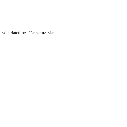
e> <del datetime=""> <em> <i>