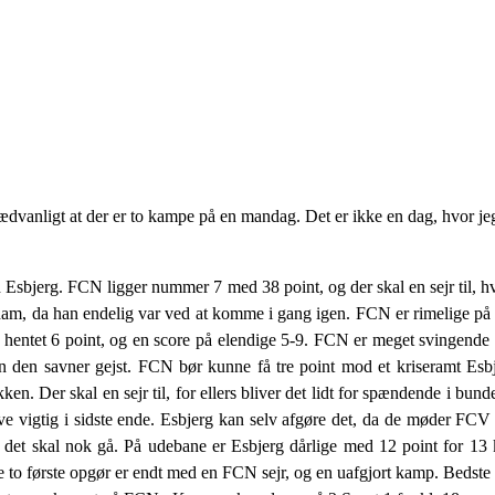
dvanligt at der er to kampe på en mandag. Det er ikke en dag, hvor jeg
bjerg. FCN ligger nummer 7 med 38 point, og der skal en sejr til, hv
r ham, da han endelig var ved at komme i gang igen. FCN er rimelige p
hentet 6 point, og en score på elendige 5-9. FCN er meget svingende 
en den savner gejst. FCN bør kunne få tre point mod et kriseramt Esb
Der skal en sejr til, for ellers bliver det lidt for spændende i bund
e vigtig i sidste ende. Esbjerg kan selv afgøre det, da de møder FCV i
 det skal nok gå. På udebane er Esbjerg dårlige med 12 point for 13
De to første opgør er endt med en FCN sejr, og en uafgjort kamp. Bedste