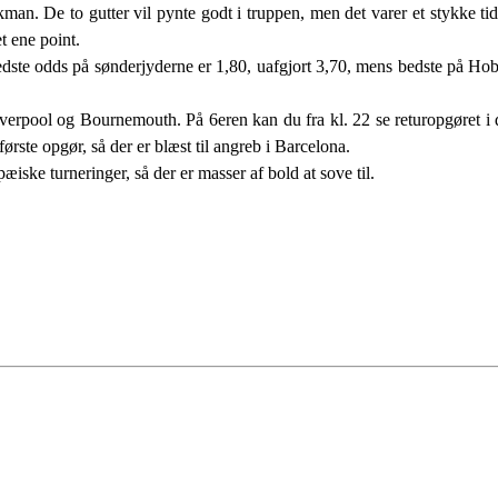
n. De to gutter vil pynte godt i truppen, men det varer et stykke tid 
t ene point.
. Bedste odds på sønderjyderne er 1,80, uafgjort 3,70, mens bedste på H
iverpool og Bournemouth. På 6eren kan du fra kl. 22 se returopgøret 
rste opgør, så der er blæst til angreb i Barcelona.
æiske turneringer, så der er masser af bold at sove til.