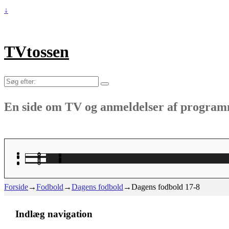
↓
TVtossen
Søg
efter:
En side om TV og anmeldelser af progra
Forside
→
Fodbold
→
Dagens fodbold
→
Dagens fodbold 17-8
Indlæg navigation