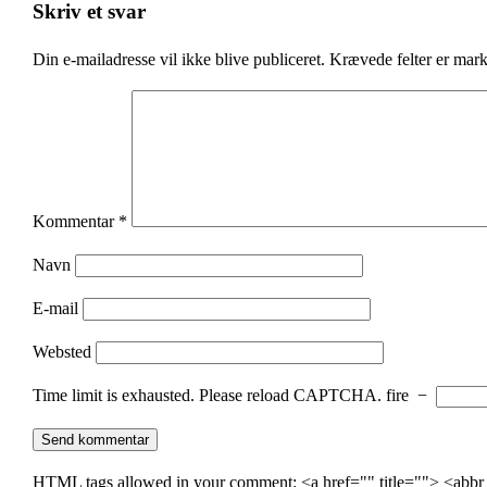
Skriv et svar
Din e-mailadresse vil ikke blive publiceret.
Krævede felter er mar
Kommentar
*
Navn
E-mail
Websted
Time limit is exhausted. Please reload CAPTCHA.
fire
−
HTML tags allowed in your comment: <a href="" title=""> <abbr