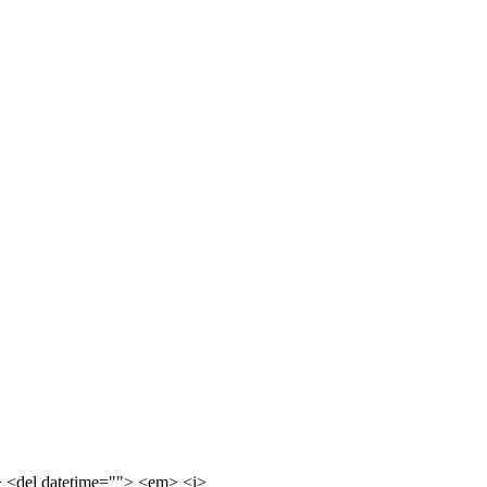
e> <del datetime=""> <em> <i>