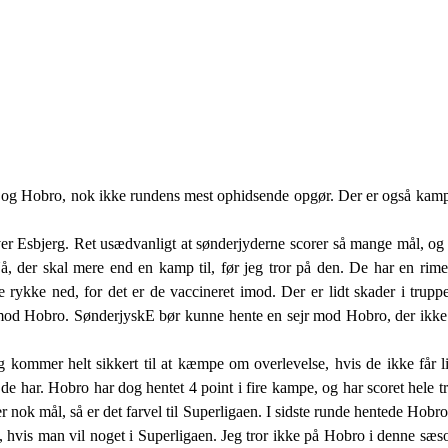
og Hobro, nok ikke rundens mest ophidsende opgør. Der er også kampe
over Esbjerg. Ret usædvanligt at sønderjyderne scorer så mange mål, o
å, der skal mere end en kamp til, før jeg tror på den. De har en rim
ykke ned, for det er de vaccineret imod. Der er lidt skader i trupp
 mod Hobro. SønderjyskE bør kunne hente en sejr mod Hobro, der ikke
kommer helt sikkert til at kæmpe om overlevelse, hvis de ikke får lid
de har. Hobro har dog hentet 4 point i fire kampe, og har scoret hele tr
r nok mål, så er det farvel til Superligaen. I sidste runde hentede Hob
, hvis man vil noget i Superligaen. Jeg tror ikke på Hobro i denne sæso