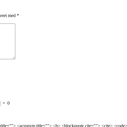
keret med
*
=
0
 title=""> <acronym title=""> <b> <blockquote cite=""> <cite> <cod