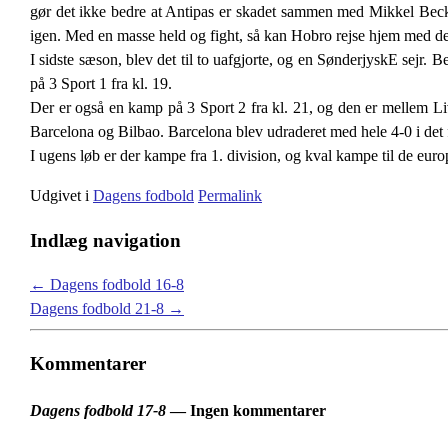
gør det ikke bedre at Antipas er skadet sammen med Mikkel Beckma
igen. Med en masse held og fight, så kan Hobro rejse hjem med de
I sidste sæson, blev det til to uafgjorte, og en SønderjyskE sejr
på 3 Sport 1 fra kl. 19.
Der er også en kamp på 3 Sport 2 fra kl. 21, og den er mellem L
Barcelona og Bilbao. Barcelona blev udraderet med hele 4-0 i det fø
I ugens løb er der kampe fra 1. division, og kval kampe til de europ
Udgivet i
Dagens fodbold
Permalink
Indlæg navigation
←
Dagens fodbold 16-8
Dagens fodbold 21-8
→
Kommentarer
Dagens fodbold 17-8
— Ingen kommentarer