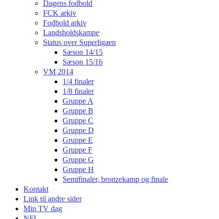
Dagens fodbold
FCK arkiv
Fodbold arkiv
Landsholdskampe
Status over Superligaen
Sæson 14/15
Sæson 15/16
VM 2014
1/4 finaler
1/8 finaler
Gruppe A
Gruppe B
Gruppe C
Gruppe D
Gruppe E
Gruppe F
Gruppe G
Gruppe H
Semifinaler, bronzekamp og finale
Kontakt
Link til andre sider
Min TV dag
NFL