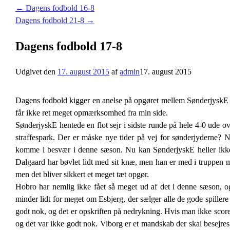
←
Dagens fodbold 16-8
Dagens fodbold 21-8
→
Dagens fodbold 17-8
Udgivet den
17. august 2015
af
admin
17. august 2015
Dagens fodbold kigger en anelse på opgøret mellem SønderjyskE 
får ikke ret meget opmærksomhed fra min side.
SønderjyskE hentede en flot sejr i sidste runde på hele 4-0 ude 
straffespark. Der er måske nye tider på vej for sønderjyderne? N
komme i besvær i denne sæson. Nu kan SønderjyskE heller ikke r
Dalgaard har bøvlet lidt med sit knæ, men han er med i truppen
men det bliver sikkert et meget tæt opgør.
Hobro har nemlig ikke fået så meget ud af det i denne sæson, og 
minder lidt for meget om Esbjerg, der sælger alle de gode spillere 
godt nok, og det er opskriften på nedrykning. Hvis man ikke score
og det var ikke godt nok. Viborg er et mandskab der skal besejres