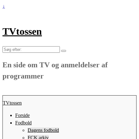
↓
TVtossen
Søg
efter:
En side om TV og anmeldelser af
programmer
TVtossen
Forside
Fodbold
Dagens fodbold
FCK arkiv