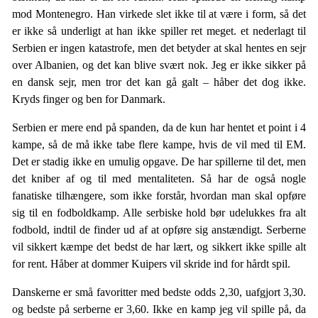
mod Montenegro. Han virkede slet ikke til at være i form, så det
er ikke så underligt at han ikke spiller ret meget. et nederlagt til
Serbien er ingen katastrofe, men det betyder at skal hentes en sejr
over Albanien, og det kan blive svært nok. Jeg er ikke sikker på
en dansk sejr, men tror det kan gå galt – håber det dog ikke.
Kryds finger og ben for Danmark.
Serbien er mere end på spanden, da de kun har hentet et point i 4
kampe, så de må ikke tabe flere kampe, hvis de vil med til EM.
Det er stadig ikke en umulig opgave. De har spillerne til det, men
det kniber af og til med mentaliteten. Så har de også nogle
fanatiske tilhængere, som ikke forstår, hvordan man skal opføre
sig til en fodboldkamp. Alle serbiske hold bør udelukkes fra alt
fodbold, indtil de finder ud af at opføre sig anstændigt. Serberne
vil sikkert kæmpe det bedst de har lært, og sikkert ikke spille alt
for rent. Håber at dommer Kuipers vil skride ind for hårdt spil.
Danskerne er små favoritter med bedste odds 2,30, uafgjort 3,30.
og bedste på serberne er 3,60. Ikke en kamp jeg vil spille på, da