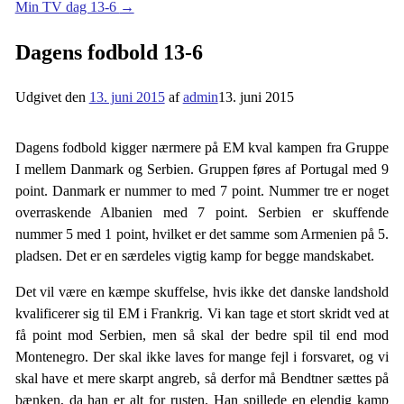
Min TV dag 13-6
→
Dagens fodbold 13-6
Udgivet den
13. juni 2015
af
admin
13. juni 2015
Dagens fodbold kigger nærmere på EM kval kampen fra Gruppe
I mellem Danmark og Serbien. Gruppen føres af Portugal med 9
point. Danmark er nummer to med 7 point. Nummer tre er noget
overraskende Albanien med 7 point. Serbien er skuffende
nummer 5 med 1 point, hvilket er det samme som Armenien på 5.
pladsen. Det er en særdeles vigtig kamp for begge mandskabet.
Det vil være en kæmpe skuffelse, hvis ikke det danske landshold
kvalificerer sig til EM i Frankrig. Vi kan tage et stort skridt ved at
få point mod Serbien, men så skal der bedre spil til end mod
Montenegro. Der skal ikke laves for mange fejl i forsvaret, og vi
skal have et mere skarpt angreb, så derfor må Bendtner sættes på
bænken, da han er alt for rusten. Han spillede en elendig kamp