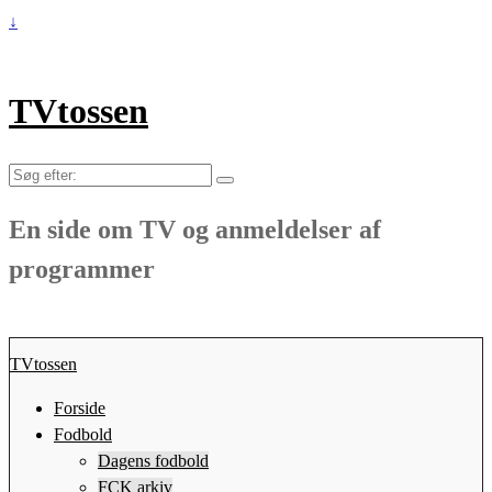
↓
TVtossen
Søg
efter:
En side om TV og anmeldelser af
programmer
TVtossen
Forside
Fodbold
Dagens fodbold
FCK arkiv