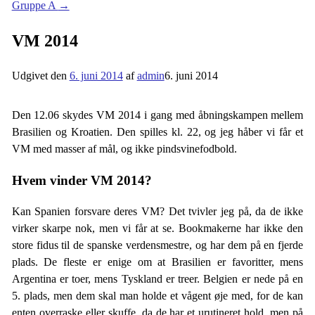
Gruppe A
→
VM 2014
Udgivet den
6. juni 2014
af
admin
6. juni 2014
Den 12.06 skydes VM 2014 i gang med åbningskampen mellem
Brasilien og Kroatien. Den spilles kl. 22, og jeg håber vi får et
VM med masser af mål, og ikke pindsvinefodbold.
Hvem vinder VM 2014?
Kan Spanien forsvare deres VM? Det tvivler jeg på, da de ikke
virker skarpe nok, men vi får at se. Bookmakerne har ikke den
store fidus til de spanske verdensmestre, og har dem på en fjerde
plads. De fleste er enige om at Brasilien er favoritter, mens
Argentina er toer, mens Tyskland er treer. Belgien er nede på en
5. plads, men dem skal man holde et vågent øje med, for de kan
enten overraske eller skuffe, da de har et urutineret hold, men på