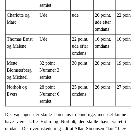
samlet
Charlotte og
Ude
ude
20 point,
22 poin
Marc
ude efter
omdans
Thomas Ernst
Ude
22 point,
16 point,
16 poin
og Malene
ude efter
omdans
omdans
Mette
32 point
30 point
28 point
19 poin
Blomsterberg
Nummer 3
og Michael
samlet
Norholt og
28 point
25 point,
26 point
27 poin
Evers
Nummer 6
omdans
samlet
Der var ingen der skulle i omdans i denne uge, men det kunne
have været Uffe Holm og Norholt, der skulle have været i
omdans. Det overraskede mig lidt at Allan Simonsen ”kun” blev