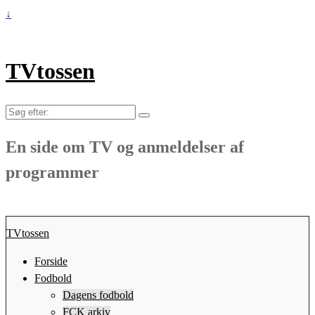
↓
TVtossen
Søg
efter:
En side om TV og anmeldelser af
programmer
TVtossen
Forside
Fodbold
Dagens fodbold
FCK arkiv