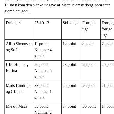
Til sidst kom den slanke udgave af Mette Blomsterberg, som atter
gjorde det godt.
Deltagere:
25-10-13
Sidste uge
Forrige
Forrige
uge
forrige
uge
Allan Simonsen
11 point.
12 point
8 point
7 point
og Sofie
Nummer 4
samlet
Uffe Holm og
26 point
28 point
26 point
20 poin
Karina
Nummer 5
samlet
Mads Laudrup
33 point
26 point
26 point
21 poin
og Claudia
Nummer 1
samlet
Mie og Mads
33 point
37 point
30 point
17 poin
Nummer 2