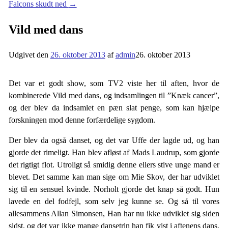
Falcons skudt ned
→
Vild med dans
Udgivet den
26. oktober 2013
af
admin
26. oktober 2013
Det var et godt show, som TV2 viste her til aften, hvor de
kombinerede Vild med dans, og indsamlingen til ”Knæk cancer”,
og der blev da indsamlet en pæn slat penge, som kan hjælpe
forskningen mod denne forfærdelige sygdom.
Der blev da også danset, og det var Uffe der lagde ud, og han
gjorde det rimeligt. Han blev afløst af Mads Laudrup, som gjorde
det rigtigt flot. Utroligt så smidig denne ellers stive unge mand er
blevet. Det samme kan man sige om Mie Skov, der har udviklet
sig til en sensuel kvinde. Norholt gjorde det knap så godt. Hun
lavede en del fodfejl, som selv jeg kunne se. Og så til vores
allesammens Allan Simonsen, Han har nu ikke udviklet sig siden
sidst, og det var ikke mange dansetrin han fik vist i aftenens dans.