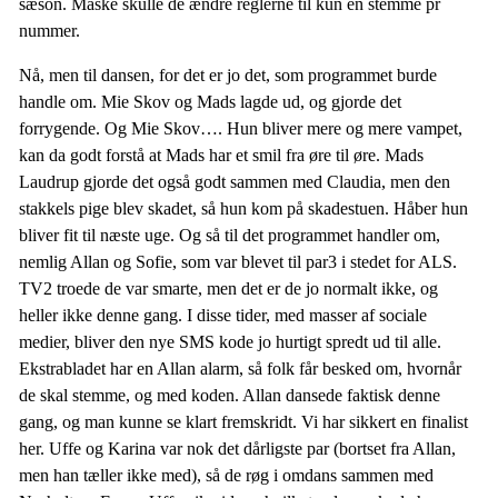
sæson. Måske skulle de ændre reglerne til kun en stemme pr
nummer.
Nå, men til dansen, for det er jo det, som programmet burde
handle om. Mie Skov og Mads lagde ud, og gjorde det
forrygende. Og Mie Skov…. Hun bliver mere og mere vampet,
kan da godt forstå at Mads har et smil fra øre til øre. Mads
Laudrup gjorde det også godt sammen med Claudia, men den
stakkels pige blev skadet, så hun kom på skadestuen. Håber hun
bliver fit til næste uge. Og så til det programmet handler om,
nemlig Allan og Sofie, som var blevet til par3 i stedet for ALS.
TV2 troede de var smarte, men det er de jo normalt ikke, og
heller ikke denne gang. I disse tider, med masser af sociale
medier, bliver den nye SMS kode jo hurtigt spredt ud til alle.
Ekstrabladet har en Allan alarm, så folk får besked om, hvornår
de skal stemme, og med koden. Allan dansede faktisk denne
gang, og man kunne se klart fremskridt. Vi har sikkert en finalist
her. Uffe og Karina var nok det dårligste par (bortset fra Allan,
men han tæller ikke med), så de røg i omdans sammen med