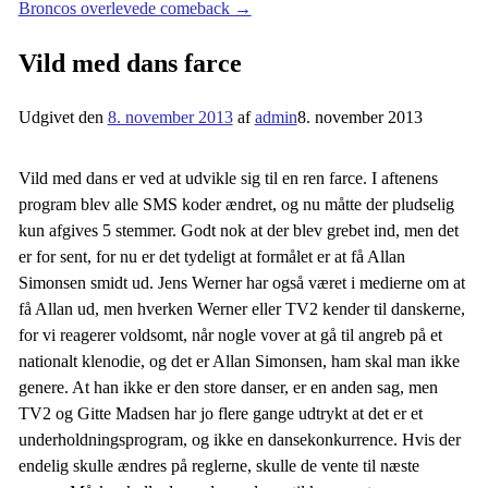
Broncos overlevede comeback
→
Vild med dans farce
Udgivet den
8. november 2013
af
admin
8. november 2013
Vild med dans er ved at udvikle sig til en ren farce. I aftenens
program blev alle SMS koder ændret, og nu måtte der pludselig
kun afgives 5 stemmer. Godt nok at der blev grebet ind, men det
er for sent, for nu er det tydeligt at formålet er at få Allan
Simonsen smidt ud. Jens Werner har også været i medierne om at
få Allan ud, men hverken Werner eller TV2 kender til danskerne,
for vi reagerer voldsomt, når nogle vover at gå til angreb på et
nationalt klenodie, og det er Allan Simonsen, ham skal man ikke
genere. At han ikke er den store danser, er en anden sag, men
TV2 og Gitte Madsen har jo flere gange udtrykt at det er et
underholdningsprogram, og ikke en dansekonkurrence. Hvis der
endelig skulle ændres på reglerne, skulle de vente til næste