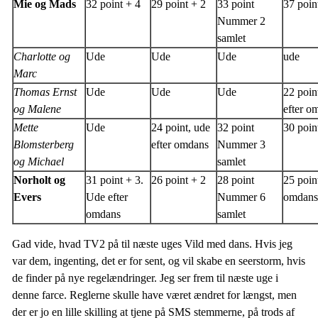
Mie og Mads
32 point + 4
29 point + 2
33 point
37 poin
Nummer 2
samlet
Charlotte og
Ude
Ude
Ude
ude
Marc
Thomas Ernst
Ude
Ude
Ude
22 poin
og Malene
efter o
Mette
Ude
24 point, ude
32 point
30 poin
Blomsterberg
efter omdans
Nummer 3
og Michael
samlet
Norholt og
31 point + 3.
26 point + 2
28 point
25 poin
Evers
Ude efter
Nummer 6
omdans
omdans
samlet
Gad vide, hvad TV2 på til næste uges Vild med dans. Hvis jeg
var dem, ingenting, det er for sent, og vil skabe en seerstorm, hvis
de finder på nye regelændringer. Jeg ser frem til næste uge i
denne farce. Reglerne skulle have været ændret for længst, men
der er jo en lille skilling at tjene på SMS stemmerne, på trods af