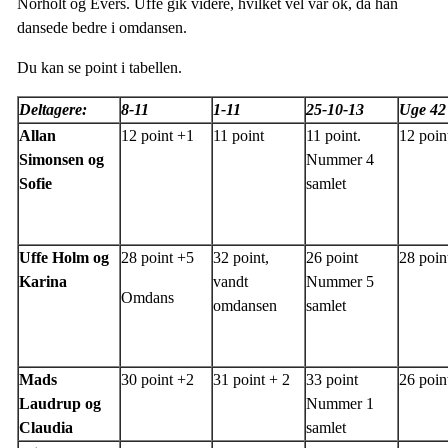
Norholt og Evers. Uffe gik videre, hvilket vel var ok, da han
dansede bedre i omdansen.
Du kan se point i tabellen.
Deltagere:
8-11
1-11
25-10-13
Uge 42
Allan
12 point +1
11 point
11 point.
12 poin
Simonsen og
Nummer 4
Sofie
samlet
Uffe Holm og
28 point +5
32 point,
26 point
28 poin
Karina
vandt
Nummer 5
Omdans
omdansen
samlet
Mads
30 point +2
31 point + 2
33 point
26 poin
Laudrup og
Nummer 1
Claudia
samlet