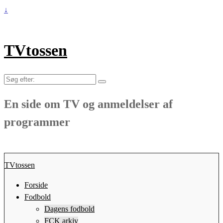
↓
TVtossen
Søg
efter:
En side om TV og anmeldelser af
programmer
TVtossen
Forside
Fodbold
Dagens fodbold
FCK arkiv