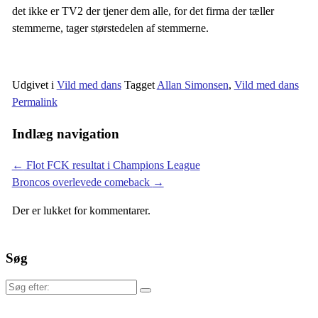
det ikke er TV2 der tjener dem alle, for det firma der tæller
stemmerne, tager størstedelen af stemmerne.
Udgivet i
Vild med dans
Tagget
Allan Simonsen
,
Vild med dans
Permalink
Indlæg navigation
←
Flot FCK resultat i Champions League
Broncos overlevede comeback
→
Der er lukket for kommentarer.
Søg
Søg
efter: