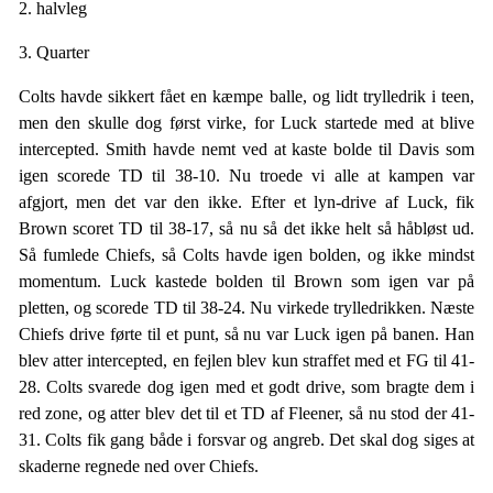
2. halvleg
3. Quarter
Colts havde sikkert fået en kæmpe balle, og lidt trylledrik i teen,
men den skulle dog først virke, for Luck startede med at blive
intercepted. Smith havde nemt ved at kaste bolde til Davis som
igen scorede TD til 38-10. Nu troede vi alle at kampen var
afgjort, men det var den ikke. Efter et lyn-drive af Luck, fik
Brown scoret TD til 38-17, så nu så det ikke helt så håbløst ud.
Så fumlede Chiefs, så Colts havde igen bolden, og ikke mindst
momentum. Luck kastede bolden til Brown som igen var på
pletten, og scorede TD til 38-24. Nu virkede trylledrikken. Næste
Chiefs drive førte til et punt, så nu var Luck igen på banen. Han
blev atter intercepted, en fejlen blev kun straffet med et FG til 41-
28. Colts svarede dog igen med et godt drive, som bragte dem i
red zone, og atter blev det til et TD af Fleener, så nu stod der 41-
31. Colts fik gang både i forsvar og angreb. Det skal dog siges at
skaderne regnede ned over Chiefs.