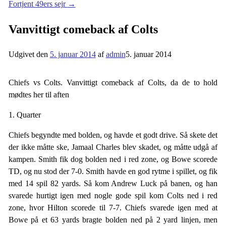
Fortjent 49ers sejr
→
Vanvittigt comeback af Colts
Udgivet den
5. januar 2014
af
admin
5. januar 2014
Chiefs vs Colts. Vanvittigt comeback af Colts, da de to hold
mødtes her til aften
1. Quarter
Chiefs begyndte med bolden, og havde et godt drive. Så skete det
der ikke måtte ske, Jamaal Charles blev skadet, og måtte udgå af
kampen. Smith fik dog bolden ned i red zone, og Bowe scorede
TD, og nu stod der 7-0. Smith havde en god rytme i spillet, og fik
med 14 spil 82 yards. Så kom Andrew Luck på banen, og han
svarede hurtigt igen med nogle gode spil kom Colts ned i red
zone, hvor Hilton scorede til 7-7. Chiefs svarede igen med at
Bowe på et 63 yards bragte bolden ned på 2 yard linjen, men