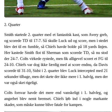
2. Quarter
Smith startede 2. quarter med et fantastisk kast, som Avery greb,
og scorede TD til 17-7. Så skulle Luck ud og score, men i stedet
blev det til en fumble, så Chiefs havde bolde på 18 yards linjen.
Her kastede Smith flot til Sherman som scorede TD, så nu stod
der 24-7. Colts virkede rystede, men fik alligevel scoret et FG til
24-10. Chiefs var dog ikke færdig med at score endnu, da Davis
scorede til 31-10, Sidst i 2. quarter blev Luck intercepted med 21
sekunder tilbage, men det skete der ikke mere i 1. halvlg, men der
var også sket rigeligt.
Colts forsvar havde det mere end vanskeligt i 1. halvleg, og
angrebet blev nemt bremset. Chiefs løb ind i nogle markante
skader, som måske kunne blive fatale for kampen.