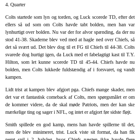
4. Quarter
Colts startede som lyn og torden, og Luck scorede TD, efter det
ellers så ud som om Colts havde tabt bolden, men han var
lynhurtigt over bolden. Nu var der for alvor spænding, da der nu
stod 41-38. Skaderne blev ved med at hagle ned over Chiefs, så
det så svært ud. Det blev dog til et FG til Chiefs til 44-38. Colts
svarede dog hurtigt igen, da Luck med et fabelagtigt kast til T.Y.
Hilton, som let kunne scorede TD til 45-44. Chiefs havde nu
bolden, men Colts lukkede fuldstændig af i forsvaret, og vandt
kampen.
Lidt trist at kampen blev afgjort pga. Chiefs mange skader, men
det var et fantastisk comeback af Colts, men spørgsmålet er om
de kommer videre, da de skal møde Patriots, men der kan ske
mærkelige ting og sager i NFL, og intet er afgjort før sidste fløjt.
Smith spillede en god kamp, mens han havde spillerne til det,
men de blev minimeret, trist. Luck viste sit format, da han fik
nemt spil i 2. halvleg, hvor Chiefs næsten ikke havde flere