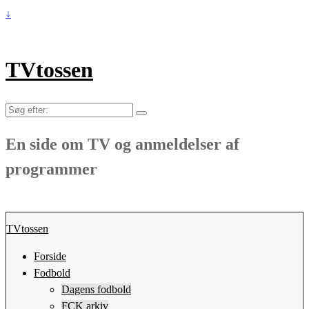
↓
TVtossen
Søg
efter:
En side om TV og anmeldelser af
programmer
TVtossen
Forside
Fodbold
Dagens fodbold
FCK arkiv