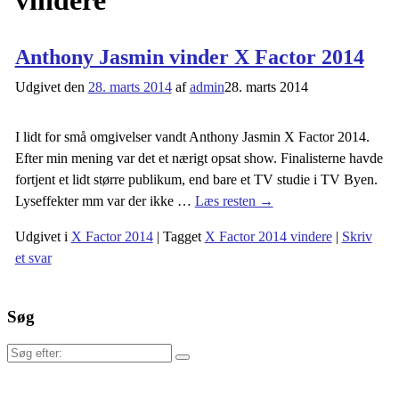
vindere
Anthony Jasmin vinder X Factor 2014
Udgivet den
28. marts 2014
af
admin
28. marts 2014
I lidt for små omgivelser vandt Anthony Jasmin X Factor 2014.
Efter min mening var det et nærigt opsat show. Finalisterne havde
fortjent et lidt større publikum, end bare et TV studie i TV Byen.
Lyseffekter mm var der ikke
…
Læs resten →
Udgivet i
X Factor 2014
|
Tagget
X Factor 2014 vindere
|
Skriv
et svar
Søg
Søg
efter: