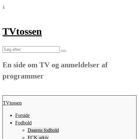
↓
TVtossen
Søg
efter:
En side om TV og anmeldelser af
programmer
TVtossen
Forside
Fodbold
Dagens fodbold
FCK arkiv