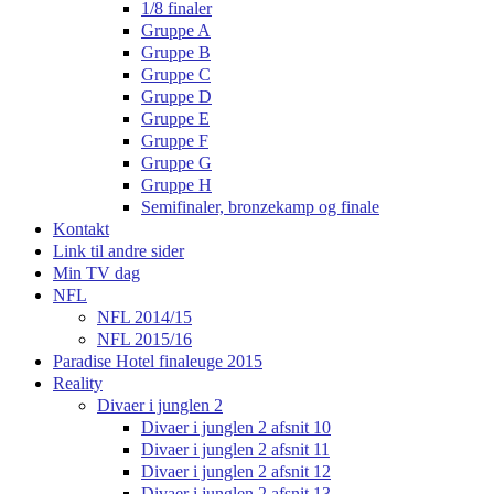
1/8 finaler
Gruppe A
Gruppe B
Gruppe C
Gruppe D
Gruppe E
Gruppe F
Gruppe G
Gruppe H
Semifinaler, bronzekamp og finale
Kontakt
Link til andre sider
Min TV dag
NFL
NFL 2014/15
NFL 2015/16
Paradise Hotel finaleuge 2015
Reality
Divaer i junglen 2
Divaer i junglen 2 afsnit 10
Divaer i junglen 2 afsnit 11
Divaer i junglen 2 afsnit 12
Divaer i junglen 2 afsnit 13