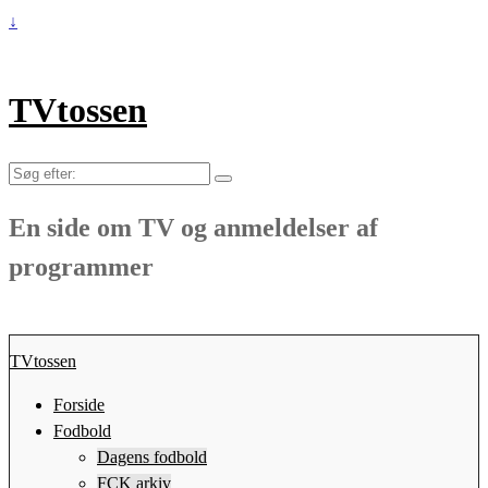
↓
TVtossen
Søg
efter:
En side om TV og anmeldelser af
programmer
TVtossen
Forside
Fodbold
Dagens fodbold
FCK arkiv