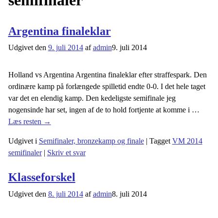
semifinaler
Argentina finaleklar
Udgivet den
9. juli 2014
af
admin
9. juli 2014
Holland vs Argentina Argentina finaleklar efter straffespark. Den
ordinære kamp på forlængede spilletid endte 0-0. I det hele taget
var det en elendig kamp. Den kedeligste semifinale jeg
nogensinde har set, ingen af de to hold fortjente at komme i
…
Læs resten →
Udgivet i
Semifinaler, bronzekamp og finale
|
Tagget
VM 2014
semifinaler
|
Skriv et svar
Klasseforskel
Udgivet den
8. juli 2014
af
admin
8. juli 2014