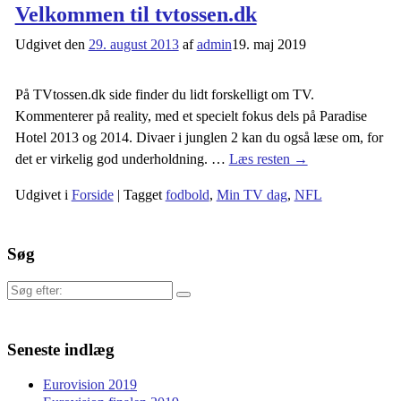
Velkommen til tvtossen.dk
Udgivet den
29. august 2013
af
admin
19. maj 2019
På TVtossen.dk side finder du lidt forskelligt om TV.
Kommenterer på reality, med et specielt fokus dels på Paradise
Hotel 2013 og 2014. Divaer i junglen 2 kan du også læse om, for
det er virkelig god underholdning.
…
Læs resten →
Udgivet i
Forside
|
Tagget
fodbold
,
Min TV dag
,
NFL
Søg
Søg
efter:
Seneste indlæg
Eurovision 2019