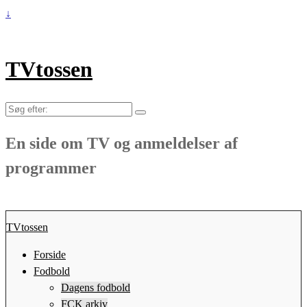
↓
TVtossen
Søg
efter:
En side om TV og anmeldelser af
programmer
TVtossen
Forside
Fodbold
Dagens fodbold
FCK arkiv