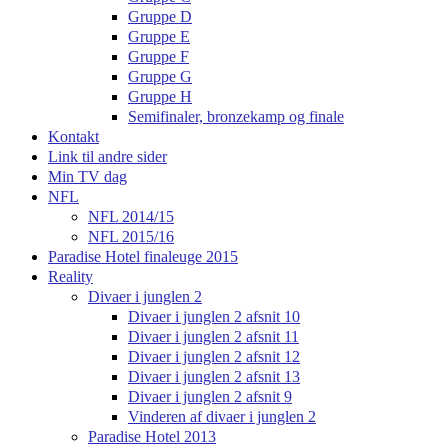
Gruppe D
Gruppe E
Gruppe F
Gruppe G
Gruppe H
Semifinaler, bronzekamp og finale
Kontakt
Link til andre sider
Min TV dag
NFL
NFL 2014/15
NFL 2015/16
Paradise Hotel finaleuge 2015
Reality
Divaer i junglen 2
Divaer i junglen 2 afsnit 10
Divaer i junglen 2 afsnit 11
Divaer i junglen 2 afsnit 12
Divaer i junglen 2 afsnit 13
Divaer i junglen 2 afsnit 9
Vinderen af divaer i junglen 2
Paradise Hotel 2013