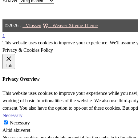
Arkiver
©2026 -
TVtossen
-
Weaver Xtreme Theme
↑
This website uses cookies to improve your experience. We'll assume yo
Privacy & Cookies Policy
Luk
Privacy Overview
This website uses cookies to improve your experience while you navigat
working of basic functionalities of the website. We also use third-pa
consent. You also have the option to opt-out of these cookies. But op
Necessary
Necessary
Altid aktiveret
Necessary cookies are absolutely essential for the website to function 