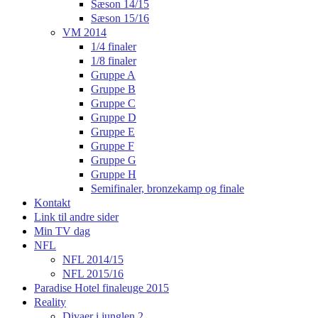
Sæson 14/15
Sæson 15/16
VM 2014
1/4 finaler
1/8 finaler
Gruppe A
Gruppe B
Gruppe C
Gruppe D
Gruppe E
Gruppe F
Gruppe G
Gruppe H
Semifinaler, bronzekamp og finale
Kontakt
Link til andre sider
Min TV dag
NFL
NFL 2014/15
NFL 2015/16
Paradise Hotel finaleuge 2015
Reality
Divaer i junglen 2