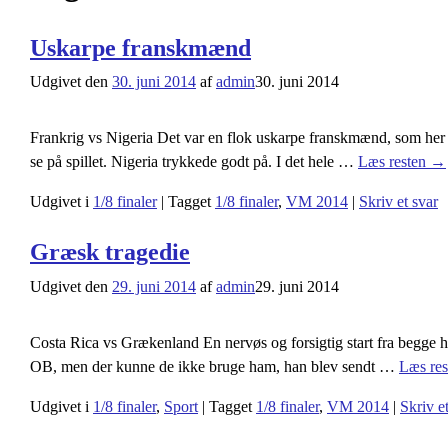
Uskarpe franskmænd
Udgivet den
30. juni 2014
af
admin
30. juni 2014
Frankrig vs Nigeria Det var en flok uskarpe franskmænd, som her til
se på spillet. Nigeria trykkede godt på. I det hele
…
Læs resten →
Udgivet i
1/8 finaler
|
Tagget
1/8 finaler
,
VM 2014
|
Skriv et svar
Græsk tragedie
Udgivet den
29. juni 2014
af
admin
29. juni 2014
Costa Rica vs Grækenland En nervøs og forsigtig start fra begge ho
OB, men der kunne de ikke bruge ham, han blev sendt
…
Læs re
Udgivet i
1/8 finaler
,
Sport
|
Tagget
1/8 finaler
,
VM 2014
|
Skriv e