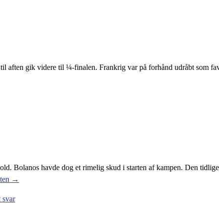
 aften gik videre til ¼-finalen. Frankrig var på forhånd udråbt som favor
ld. Bolanos havde dog et rimelig skud i starten af kampen. Den tidliger
sten →
t svar