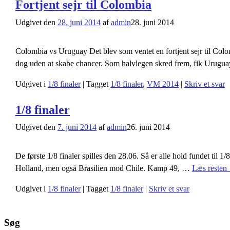
Fortjent sejr til Colombia
Udgivet den
28. juni 2014
af
admin
28. juni 2014
Colombia vs Uruguay Det blev som ventet en fortjent sejr til Co
dog uden at skabe chancer. Som halvlegen skred frem, fik Urugu
Udgivet i
1/8 finaler
|
Tagget
1/8 finaler
,
VM 2014
|
Skriv et svar
1/8 finaler
Udgivet den
7. juni 2014
af
admin
26. juni 2014
De første 1/8 finaler spilles den 28.06. Så er alle hold fundet til 1
Holland, men også Brasilien mod Chile. Kamp 49,
…
Læs resten
Udgivet i
1/8 finaler
|
Tagget
1/8 finaler
|
Skriv et svar
Søg