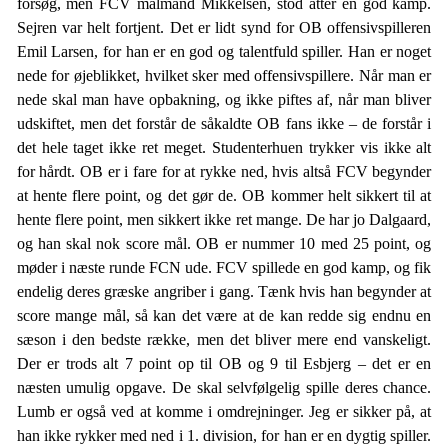
forsøg, men FCV målmand Mikkelsen, stod atter en god kamp.
Sejren var helt fortjent. Det er lidt synd for OB offensivspilleren
Emil Larsen, for han er en god og talentfuld spiller. Han er noget
nede for øjeblikket, hvilket sker med offensivspillere. Når man er
nede skal man have opbakning, og ikke piftes af, når man bliver
udskiftet, men det forstår de såkaldte OB fans ikke – de forstår i
det hele taget ikke ret meget. Studenterhuen trykker vis ikke alt
for hårdt. OB er i fare for at rykke ned, hvis altså FCV begynder
at hente flere point, og det gør de. OB kommer helt sikkert til at
hente flere point, men sikkert ikke ret mange. De har jo Dalgaard,
og han skal nok score mål. OB er nummer 10 med 25 point, og
møder i næste runde FCN ude. FCV spillede en god kamp, og fik
endelig deres græske angriber i gang. Tænk hvis han begynder at
score mange mål, så kan det være at de kan redde sig endnu en
sæson i den bedste række, men det bliver mere end vanskeligt.
Der er trods alt 7 point op til OB og 9 til Esbjerg – det er en
næsten umulig opgave. De skal selvfølgelig spille deres chance.
Lumb er også ved at komme i omdrejninger. Jeg er sikker på, at
han ikke rykker med ned i 1. division, for han er en dygtig spiller.