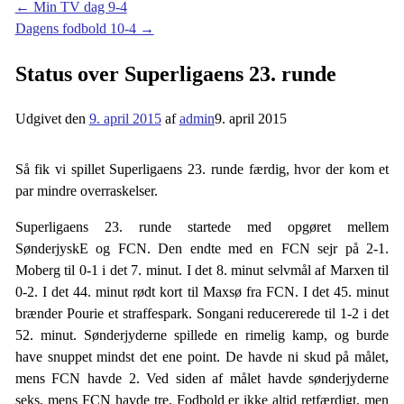
←
Min TV dag 9-4
Dagens fodbold 10-4
→
Status over Superligaens 23. runde
Udgivet den
9. april 2015
af
admin
9. april 2015
Så fik vi spillet Superligaens 23. runde færdig, hvor der kom et
par mindre overraskelser.
Superligaens 23. runde startede med opgøret mellem
SønderjyskE og FCN. Den endte med en FCN sejr på 2-1.
Moberg til 0-1 i det 7. minut. I det 8. minut selvmål af Marxen til
0-2. I det 44. minut rødt kort til Maxsø fra FCN. I det 45. minut
brænder Pourie et straffespark. Songani reducererede til 1-2 i det
52. minut. Sønderjyderne spillede en rimelig kamp, og burde
have snuppet mindst det ene point. De havde ni skud på målet,
mens FCN havde 2. Ved siden af målet havde sønderjyderne
seks, mens FCN havde tre. Fodbold er ikke altid retfærdigt, men