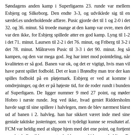
Søndagens anden kamp i Superligaens 23. runde var mellem
Esbjerg og Silkeborg. Den endte 3-3, og udviklede sig til en
særdel.es underholdende affære. Pusic gjorde det til 1 og 2-0 i det
32. og 36. minut. Så troede mange at den kamp var ovre, men det
var den ikke, for Esbjerg spillede atter en god kamp. Lyng til 1-2
i det 71. minut. Laursen til 2-2 i det 76. minut, og Friberg til 3-2 i
det 78. minut. Målræven Pusic til 3-3 i det 90. minut. Jeg så
kampen, og den var mega god. Jeg har intet mod pointdeling, når
kvaliteten er så god. Banen var ok, og det er vigtigt, hvis man vil
have pænt spillet fodbold. Det er kun i Brøndby man tror der kan
spilles fodbold på en pløjemark. Esbjerg er ved at komme i
omdrejninger, og det er på højeste tid, for de roder rundt i bunden
af Superligaen. De ligger nummer 9 med 27 point, og møder
Hobro i næste runde. Jeg ved ikke, hvad geniet Riddersholm
havde sagt til sine spillere i halvlegen, men de blev nærmest blæst
ud af banen i 2. halvleg. han har sikkert været inde med sine
geniale taktiske justeringer, som vi tydeligt kunne se resultatet af.
FCM var heldig med at slippe hjem med det ene point, og fortjent