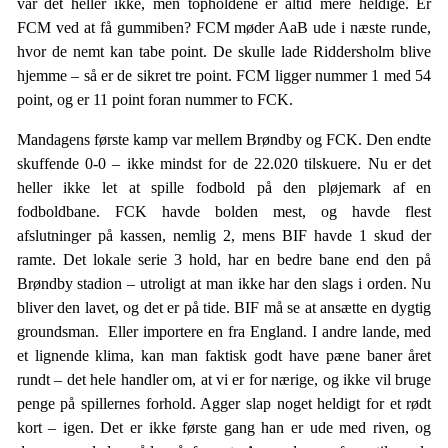
var det heller ikke, men topholdene er altid mere heldige. Er
FCM ved at få gummiben? FCM møder AaB ude i næste runde,
hvor de nemt kan tabe point. De skulle lade Riddersholm blive
hjemme – så er de sikret tre point. FCM ligger nummer 1 med 54
point, og er 11 point foran nummer to FCK.
Mandagens første kamp var mellem Brøndby og FCK. Den endte
skuffende 0-0 – ikke mindst for de 22.020 tilskuere. Nu er det
heller ikke let at spille fodbold på den pløjemark af en
fodboldbane. FCK havde bolden mest, og havde flest
afslutninger på kassen, nemlig 2, mens BIF havde 1 skud der
ramte. Det lokale serie 3 hold, har en bedre bane end den på
Brøndby stadion – utroligt at man ikke har den slags i orden. Nu
bliver den lavet, og det er på tide. BIF må se at ansætte en dygtig
groundsman. Eller importere en fra England. I andre lande, med
et lignende klima, kan man faktisk godt have pæne baner året
rundt – det hele handler om, at vi er for nærige, og ikke vil bruge
penge på spillernes forhold. Agger slap noget heldigt for et rødt
kort – igen. Det er ikke første gang han er ude med riven, og