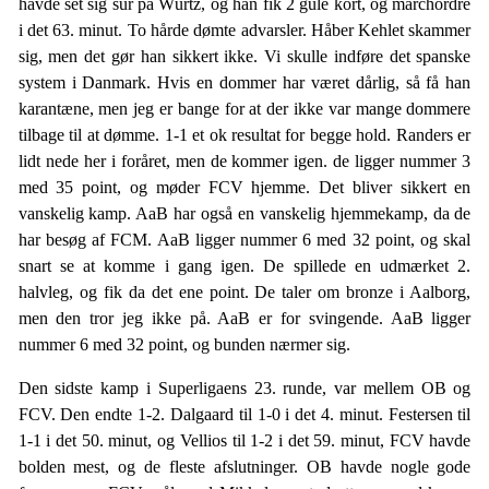
havde set sig sur på Würtz, og han fik 2 gule kort, og marchordre
i det 63. minut. To hårde dømte advarsler. Håber Kehlet skammer
sig, men det gør han sikkert ikke. Vi skulle indføre det spanske
system i Danmark. Hvis en dommer har været dårlig, så få han
karantæne, men jeg er bange for at der ikke var mange dommere
tilbage til at dømme. 1-1 et ok resultat for begge hold. Randers er
lidt nede her i foråret, men de kommer igen. de ligger nummer 3
med 35 point, og møder FCV hjemme. Det bliver sikkert en
vanskelig kamp. AaB har også en vanskelig hjemmekamp, da de
har besøg af FCM. AaB ligger nummer 6 med 32 point, og skal
snart se at komme i gang igen. De spillede en udmærket 2.
halvleg, og fik da det ene point. De taler om bronze i Aalborg,
men den tror jeg ikke på. AaB er for svingende. AaB ligger
nummer 6 med 32 point, og bunden nærmer sig.
Den sidste kamp i Superligaens 23. runde, var mellem OB og
FCV. Den endte 1-2. Dalgaard til 1-0 i det 4. minut. Festersen til
1-1 i det 50. minut, og Vellios til 1-2 i det 59. minut, FCV havde
bolden mest, og de fleste afslutninger. OB havde nogle gode