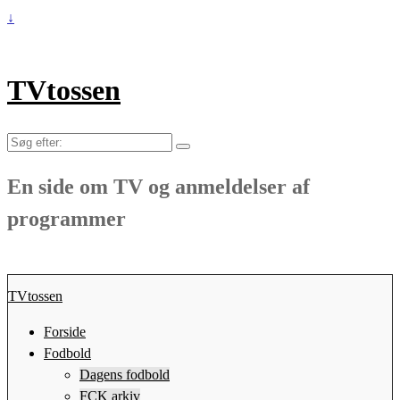
↓
TVtossen
Søg
efter:
En side om TV og anmeldelser af
programmer
TVtossen
Forside
Fodbold
Dagens fodbold
FCK arkiv