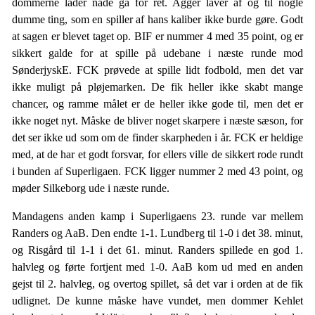
dommerne lader nåde gå for ret. Agger laver af og til nogle
dumme ting, som en spiller af hans kaliber ikke burde gøre. Godt
at sagen er blevet taget op. BIF er nummer 4 med 35 point, og er
sikkert galde for at spille på udebane i næste runde mod
SønderjyskE. FCK prøvede at spille lidt fodbold, men det var
ikke muligt på pløjemarken. De fik heller ikke skabt mange
chancer, og ramme målet er de heller ikke gode til, men det er
ikke noget nyt. Måske de bliver noget skarpere i næste sæson, for
det ser ikke ud som om de finder skarpheden i år. FCK er heldige
med, at de har et godt forsvar, for ellers ville de sikkert rode rundt
i bunden af Superligaen. FCK ligger nummer 2 med 43 point, og
møder Silkeborg ude i næste runde.
Mandagens anden kamp i Superligaens 23. runde var mellem
Randers og AaB. Den endte 1-1. Lundberg til 1-0 i det 38. minut,
og Risgård til 1-1 i det 61. minut. Randers spillede en god 1.
halvleg og førte fortjent med 1-0. AaB kom ud med en anden
gejst til 2. halvleg, og overtog spillet, så det var i orden at de fik
udlignet. De kunne måske have vundet, men dommer Kehlet