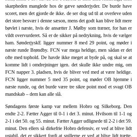
skarpheden manglede hos de gæve sønderjyder. De burde have
scoret, men det gjorde de ikke. de ser dog ud til at overleve uden
det store besvær i denne sæson, mens det godt kan blive lidt mere
bøvlet i næste, hvis de ansætter J. Mølby som træner, for han er
vildt overvurderet. Så er de sikker på nedrykning, hvis de vælger
ham. SønderjyskE ligger nummer 8 med 29 point, og møder i
næste runde Brøndby. FCN var mega heldige, men sådan er det
ofte med tophold. De havde ikke meget at byde på, og skal se at
komme lidt i omdrejninger igen. det skulle ikke undre mig, om
FCN napper 3. pladsen, hvis de bliver ved med at være heldige.
FCN ligger nummer 5 med 35 point, og møder OB hjemme i
næste runde, og det burde være tre sikre point mod et svagt OB
mandskab – dem kan alle slå.
Søndagens første kamp var mellem Hobro og Silkeborg. Den
endte 2-2. Fætter Agger til 0-1 i det 3. minut. Hvilsom til 1-1 og
2-1 i det 50. og 55. minut. Fætter Agger udlignede til 2-2 i det 59.
minut. Den ellers så dirkefrie Hobro defensiv, er ved at blive lidt
ustabil, det er sikkert fordi at spillerne er ved at blive lidt trætte,