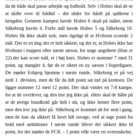
da de både skal passe arbejde og fodbold. Selv i Hobro skal de se
at skifte over til fuldtid – det slider for hårdt på spillerne i
længden. Gennem kampen havde Hobro 6 skud på målet, mens
Silkeborg havde 4. Forbi mål havde Hobro 5 og Silkeborg 10.
Hobro fik ikke skabt nok, men rigeligt til at Hvilsom scorede 2
mål. Der er en ting der er helt sikkert, og det er, at Hobro ikke har
Hvilsom i truppen efter næste sæson, for unge angribere (Han er
22) der kan score mål, er i høj kurs. Hobro er nummer 7 med 31
point, og mangler 4, før de er sikret en ny sæson i Superligaen.
De møder Esbjerg hjemme i næste runde. Silkeborg er på vej
nedi 1. division, men de får da lidt point sat ind på kontoen. De
ligger nummer 12 med 12 point. Der skal vindes en 7-8 kampe,
for at de overlever, og den tror jeg ikke på. ellers skal de håbe på
at de øvrige bundhold går helt i stå, og ikke henter flere point,
men den tror jeg ikke på. Silkeborg er kommet alt for sent i gang,
men de kan da sikkert få lavet lidt ravage, ved at tage point fra
hold med ambitioner. I næste runde bliver det sikkert ikke til
point, for der møder de FCK – 1 point ville være en overraskelse.