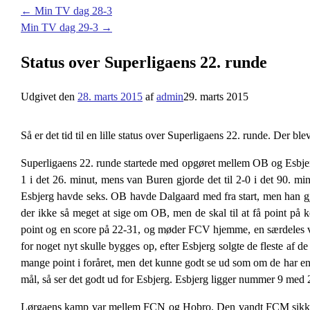
←
Min TV dag 28-3
Min TV dag 29-3
→
Status over Superligaens 22. runde
Udgivet den
28. marts 2015
af
admin
29. marts 2015
Så er det tid til en lille status over Superligaens 22. runde. Der bl
Superligaens 22. runde startede med opgøret mellem OB og Esbjerg.
1 i det 26. minut, mens van Buren gjorde det til 2-0 i det 90.
Esbjerg havde seks. OB havde Dalgaard med fra start, men han gjo
der ikke så meget at sige om OB, men de skal til at få point på
point og en score på 22-31, og møder FCV hjemme, en særdeles vig
for noget nyt skulle bygges op, efter Esbjerg solgte de fleste af 
mange point i foråret, men det kunne godt se ud som om de har en
mål, så ser det godt ud for Esbjerg. Esbjerg ligger nummer 9 med 
Lørgaens kamp var mellem FCN og Hobro. Den vandt FCM sikkert med