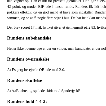
han vågner op. Han er lidt for presset i øjeblikket. Han gør eller
42 point, og møder BIF ude i næste runde. Randers fik lidt heldi
pokkers effektiv, og en god mand at have som indskifter. Randers e
sammen, og se at få nogle flere sejre i hus. De har helt klart ma
Der blev scoret 17 mål, hvilket giver et gennemsnit på 2,83, hvilket
Rundens sæbehandske
Heller ikke i denne uge er der en vinder, men kandidater er der nok
Rundens overraskelse
At Esbjerg besejrede OB ude med 2-0.
Rundens skuffelse
At AaB tabte, og spillede skidt mod SønderjyskE
Rundens hold 4-4-2: