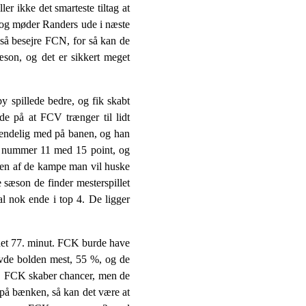
er ikke det smarteste tiltag at
og møder Randers ude i næste
så besejre FCN, for så kan de
son, og det er sikkert meget
spillede bedre, og fik skabt
e på at FCV trænger til lidt
r endelig med på banen, og han
g nummer 11 med 15 point, og
 en af de kampe man vil huske
e sæson de finder mesterspillet
al nok ende i top 4. De ligger
 det 77. minut. FCK burde have
avde bolden mest, 55 %, og de
t. FCK skaber chancer, men de
r på bænken, så kan det være at