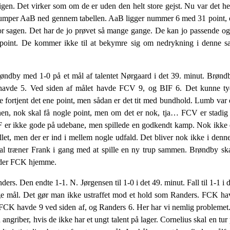
en. Det virker som om de er uden den helt store gejst. Nu var det hell
dumper AaB ned gennem tabellen. AaB ligger nummer 6 med 31 point, 
r sagen. Det har de jo prøvet så mange gange. De kan jo passende og
oint. De kommer ikke til at bekymre sig om nedrykning i denne sæ
y med 1-0 på et mål af talentet Nørgaard i det 39. minut. Brøndby 
 havde 5. Ved siden af målet havde FCV 9, og BIF 6. Det kunne tyd
de fortjent det ene point, men sådan er det tit med bundhold. Lumb va
nen, nok skal få nogle point, men om det er nok, tja… FCV er stadi
BIF er ikke gode på udebane, men spillede en godkendt kamp. Nok ikke
llet, men der er ind i mellem nogle udfald. Det bliver nok ikke i denn
å skal træner Frank i gang med at spille en ny trup sammen. Brøndby sk
møder FCK hjemme.
s. Den endte 1-1. N. Jørgensen til 1-0 i det 49. minut. Fall til 1-1 i
nge mål. Det gør man ikke ustraffet mod et hold som Randers. FCK h
FCK havde 9 ved siden af, og Randers 6. Her har vi nemlig probleme
ngriber, hvis de ikke har et ungt talent på lager. Cornelius skal en tu