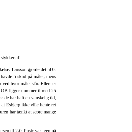
 stykker af.
lse. Larsson gjorde det til 0-
e havde 5 skud på målet, mens
ved hvor målet står. Ellers er
t. OB ligger nummer ti med 25
 de har haft en vanskelig tid,
at Esbjerg ikke ville hente ret
Buren har tænkt at score mange
sen til 2-0. Pusic var igen på