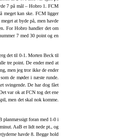
 havde 7 på mål – Hobro 1. FCM
 så meget kan ske. FCM ligger
 meget at byde på, men havde
pen. For Hobro handler det om
r nummer 7 med 30 point og en
 det til 0-1. Morten Beck til
alle tre point. De ender med at
ang, men jeg tror ikke de ender
, som de møder i næste runde.
et svingende. De har dog fået
 Det var ok at FCN tog det ene
s spil, men det skal nok komme.
B planmæssigt foran med 1-0 i
 minut. AaB er lidt nede pt., og
nderjyderne havde 8. Begge hold