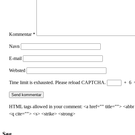
Kommentar
*
Navn
E-mail
Websted
Time limit is exhausted. Please reload CAPTCHA.
+
6
HTML tags allowed in your comment: <a href="" title=""> <abbr
<q cite=""> <s> <strike> <strong>
Søg