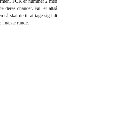
 målformen. FCK er nummer 2 med
e deres chancer. Fall er altså
så skal de til at tage sig lidt
 i næste runde.