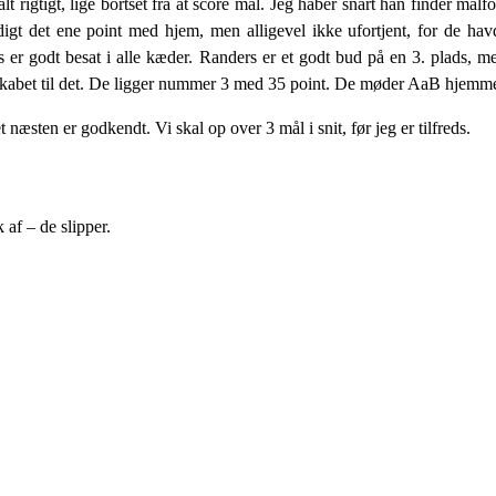
s alt rigtigt, lige bortset fra at score mål. Jeg håber snart han finder
gt det ene point med hjem, men alligevel ikke ufortjent, for de havd
r godt besat i alle kæder. Randers er et godt bud på en 3. plads, men 
ndskabet til det. De ligger nummer 3 med 35 point. De møder AaB hjemme
 næsten er godkendt. Vi skal op over 3 mål i snit, før jeg er tilfreds.
 af – de slipper.