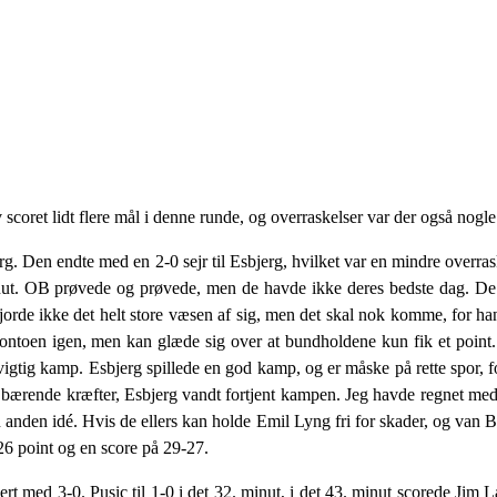
ev scoret lidt flere mål i denne runde, og overraskelser var der også nogle
 Den endte med en 2-0 sejr til Esbjerg, hvilket var en mindre overraske
 minut. OB prøvede og prøvede, men de havde ikke deres bedste dag. D
rde ikke det helt store væsen af sig, men det skal nok komme, for han 
 kontoen igen, men kan glæde sig over at bundholdene kun fik et poin
tig kamp. Esbjerg spillede en god kamp, og er måske på rette spor, for
de bærende kræfter, Esbjerg vandt fortjent kampen. Jeg havde regnet med 
 anden idé. Hvis de ellers kan holde Emil Lyng fri for skader, og van 
26 point og en score på 29-27.
 3-0. Pusic til 1-0 i det 32. minut, i det 43. minut scorede Jim Lar