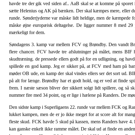
havde tre der gik ved siden af.. AaB skal se at komme på sporet ig
sætte Helenius og AK på bænken. Der skal kæmpes mere, eller 
runde. Sønderjyderne var måske lidt heldige, men de kæmpede fo
måske øjne europæisk deltagelse. De ligger nummer 8 med 29 p
mærkeligt for dem.
Søndagens 3. kamp var mellem FCV og Brøndby. Den vandt Brøndb
flere chancer. FCV havde tre afslutninger på målet, mens BIF
skudtræning. de pressede ellers godt på for en udligning, og hav
spillede en god kamp. Jeg er sikker på, at FCV med ham på ba
møder OB ude, en kamp der skal vindes ellers ser det sort ud. 
på alt for længe. Brøndby har et godt hold, og er ved at finde spi
frem. I næste sæson bliver der sikkert solgt lidt spillere, og s
nummer fire med 34 point, og er lige i hælene på Randers. De 
Den sidste kamp i Superligaens 22. runde var mellem FCK og Rander
lukket kampen, men de er jo ikke meget for at score alt for ma
fleste skud. FCK havde 5 skud på kassen, mens Randers have 4. 
kan ganske enkelt ikke ramme målet. De skal ud at finde en anden a