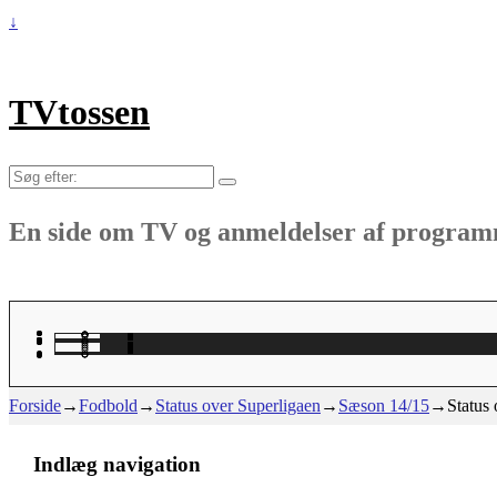
↓
TVtossen
Søg
efter:
En side om TV og anmeldelser af progra
Forside
→
Fodbold
→
Status over Superligaen
→
Sæson 14/15
→
Status
Indlæg navigation