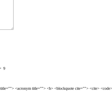
=
9
 title=""> <acronym title=""> <b> <blockquote cite=""> <cite> <cod