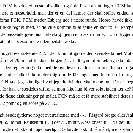
er. FCM havde det meste af spillet, også de fleste afslutninger. FCM
ere et mesterhold, men der er en del kampe der skal spilles endnu,
t foran FCK. FCM møder Esbjerg ude i næste runde. Hobro havde ikke
kke regnet med, at de ville komme til at spille en stor rolle i kam
 kan de passende gøre mod Silkebog hjemme i næste runde. Hobro ligge
ate til en sæson mere i den bedste række.
get overraskende 2-2. I det 4. minut gjorde den svenske komet Moberg
 i det 70. minut til slutstillingen 2-2. Lidt synd at Silkeborg ikke fik 
en. Jeg regner dog ikke med de overlever, da de er kommet for sent i g
 De skulle heller ikke undre mig om de får noget med hjem fra Hobro
. FCN ved jeg ikke lige hvad jeg efterhånden skal mene om. De er meg
 for han er særdeles giftig, så mon ikke han bliver solgt inden længe?
de fleste afslutninger på målet. FCN må se at få mere stabilitet i dere
2 point og en score på 27-26.
 sønderjyderne noget overraskende med 4-1. Risgård bragte eller Aa
t 55. minut. Paulsen til 1-3 i det 78. minut. Absalonsen til 1-4 i det 80.
n brugte det ikke til noget særligt. De havde 5 skud på målet, mens sø