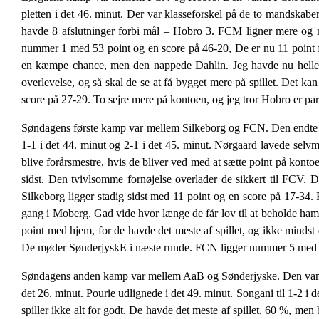
pletten i det 46. minut. Der var klasseforskel på de to mandskab
havde 8 afslutninger forbi mål – Hobro 3. FCM ligner mere og m
nummer 1 med 53 point og en score på 46-20, De er nu 11 poin
en kæmpe chance, men den nappede Dahlin. Jeg havde nu heller i
overlevelse, og så skal de se at få bygget mere på spillet. Det
score på 27-29. To sejre mere på kontoen, og jeg tror Hobro er par
Søndagens første kamp var mellem Silkeborg og FCN. Den endte no
1-1 i det 44. minut og 2-1 i det 45. minut. Nørgaard lavede selvmål
blive forårsmestre, hvis de bliver ved med at sætte point på konto
sidst. Den tvivlsomme fornøjelse overlader de sikkert til FCV.
Silkeborg ligger stadig sidst med 11 point og en score på 17-34
gang i Moberg. Gad vide hvor længe de får lov til at beholde ham,
point med hjem, for de havde det meste af spillet, og ikke mindst 
De møder SønderjyskE i næste runde. FCN ligger nummer 5 med 3
Søndagens anden kamp var mellem AaB og Sønderjyske. Den vandt
det 26. minut. Pourie udlignede i det 49. minut. Songani til 1-2 i de
spiller ikke alt for godt. De havde det meste af spillet, 60 %, me