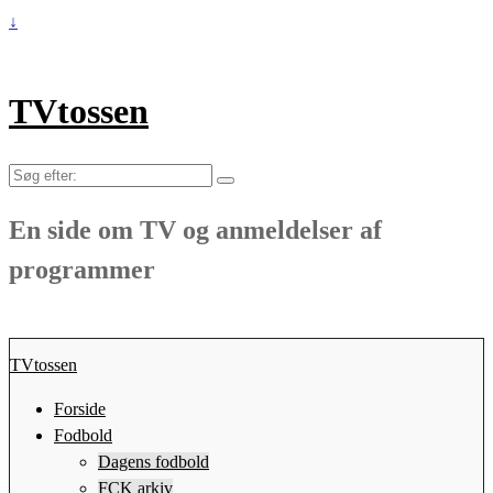
↓
TVtossen
Søg
efter:
En side om TV og anmeldelser af
programmer
TVtossen
Forside
Fodbold
Dagens fodbold
FCK arkiv