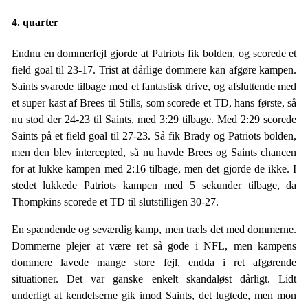
4. quarter
Endnu en dommerfejl gjorde at Patriots fik bolden, og scorede et
field goal til 23-17. Trist at dårlige dommere kan afgøre kampen.
Saints svarede tilbage med et fantastisk drive, og afsluttende med
et super kast af Brees til Stills, som scorede et TD, hans første, så
nu stod der 24-23 til Saints, med 3:29 tilbage. Med 2:29 scorede
Saints på et field goal til 27-23. Så fik Brady og Patriots bolden,
men den blev intercepted, så nu havde Brees og Saints chancen
for at lukke kampen med 2:16 tilbage, men det gjorde de ikke. I
stedet lukkede Patriots kampen med 5 sekunder tilbage, da
Thompkins scorede et TD til slutstilligen 30-27.
En spændende og seværdig kamp, men træls det med dommerne.
Dommerne plejer at være ret så gode i NFL, men kampens
dommere lavede mange store fejl, endda i ret afgørende
situationer. Det var ganske enkelt skandaløst dårligt. Lidt
underligt at kendelserne gik imod Saints, det lugtede, men mon